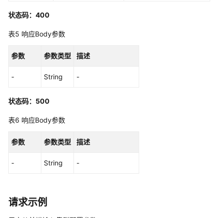
-
ShowCluster
状态码：400
表5
响应Body参数
集
群
参数
参数类型
描述
关
闭
-
String
-
策
略
中
状态码：500
心
表6
响应Body参数
-
DisableClusterPolicy
参数
参数类型
描述
注
-
String
-
册
集
群
-
请求示例
RegisterCluster