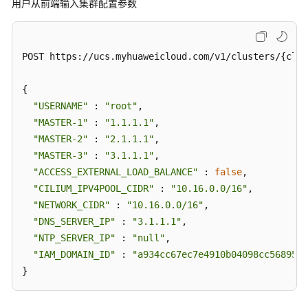
用户从前端输入集群配置参数
更
新
集
POST https://ucs.myhuaweicloud.com/v1/clusters/{clus
群
-
{

UpdateCluster
"USERNAME"
 : 
"root"
,

"MASTER-1"
 : 
"1.1.1.1"
,

获
"MASTER-2"
 : 
"2.1.1.1"
,

取
集
"MASTER-3"
 : 
"3.1.1.1"
,

群
"ACCESS_EXTERNAL_LOAD_BALANCE"
 : 
false
,

安
"CILIUM_IPV4POOL_CIDR"
 : 
"10.16.0.0/16"
,

装
"NETWORK_CIDR"
 : 
"10.16.0.0/16"
,

时
"DNS_SERVER_IP"
 : 
"3.1.1.1"
,

所
"NTP_SERVER_IP"
 : 
"null"
,

需
"IAM_DOMAIN_ID"
 : 
"a934cc67ec7e4910b04098cc5689505
的
}
配
置
信