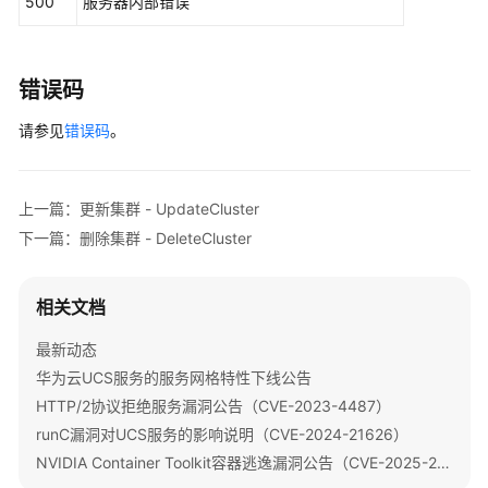
500
服务器内部错误
获
取
集
错误码
群
kubeconfig
请参见
错误码
。
-
CreateClusterKubeconfig
上一篇：更新集群 - UpdateCluster
获
取
下一篇：删除集群 - DeleteCluster
租
户
的
相关文档
CCE
最新动态
集
群
华为云UCS服务的服务网格特性下线公告
列
HTTP/2协议拒绝服务漏洞公告（CVE-2023-4487）
表
runC漏洞对UCS服务的影响说明（CVE-2024-21626）
-
NVIDIA Container Toolkit容器逃逸漏洞公告（CVE-2025-23266、CVE-2025-23267）
ListManagedClusters