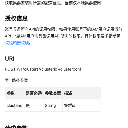
公
获取集群安装时所需的配置信息，当前仅本地集群使用
告
授权信息
产
品
账号具备所有API的调用权限，如果使用账号下的IAM用户调用当前
介
API，该IAM用户需具备调用API所需的权限，具体权限要求请参见
绍
权限和授权项
。
计
URI
费
说
POST /v1/clusters/{clusterid}/clusterconf
明
表1
路径参数
快
速
参数
是否必选
参数类型
描述
入
门
clusterid
是
String
集群id
用
户