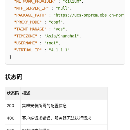
"NETWORK_PROVIDER"
:
"cilium"
,
ShowClusterAccessInfo
"NTP_SERVER_IP"
:
"null"
,
"PACKAGE_PATH"
:
"https://ucs-onprem.obs.cn-north-
创
"PROXY_MODE"
:
"ebpf"
,
建
"TAINT_MANAGE"
:
"yes"
,
集
"TIMEZONE"
:
"Asia/Shanghai"
,
群
"USERNAME"
:
"root"
,
策
略
"VIRTUAL_IP"
:
"4.1.1.1"
实
}
例
-
CreateClusterPolicyInstance
状态码
激
状态码
描述
活
集
200
集群安装所需的配置信息
群
-
400
客户端请求错误，服务器无法执行请求
RetryClusterActivation