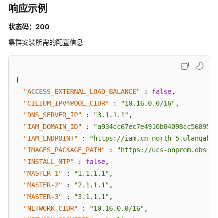
响应示例
息
-
状态码：200
CreateClusterConf
集群安装所需的配置信息
删
除
集
{
群
"ACCESS_EXTERNAL_LOAD_BALANCE"
:
false
,
-
"CILIUM_IPV4POOL_CIDR"
:
"10.16.0.0/16"
,
DeleteCluster
"DNS_SERVER_IP"
:
"3.1.1.1"
,
"IAM_DOMAIN_ID"
:
"a934cc67ec7e4910b04098cc5689505
获
"IAM_ENDPOINT"
:
"https://iam.cn-north-5.ulanqab.h
取
"IMAGES_PACKAGE_PATH"
:
"https://ucs-onprem.obs.cn
集
群
"INSTALL_NTP"
:
false
,
接
"MASTER-1"
:
"1.1.1.1"
,
入
"MASTER-2"
:
"2.1.1.1"
,
信
"MASTER-3"
:
"3.1.1.1"
,
息
"NETWORK_CIDR"
:
"10.16.0.0/16"
,
-