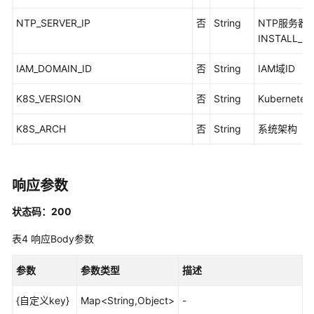
-
ShowClusterList
NTP_SERVER_IP
否
String
NTP服务器
INSTALL_
集
IAM_DOMAIN_ID
否
String
IAM域ID
群
启
K8S_VERSION
否
String
Kubernet
用
策
K8S_ARCH
否
String
系统架构
略
中
心
-
响应参数
EnableClusterPolicy
状态码：200
获
表4
响应Body参数
取
单
参数
参数类型
描述
个
集
{自定义key}
Map<String,Object>
-
群