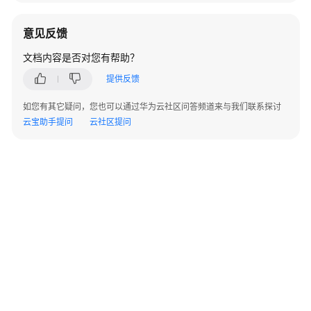
获
意见反馈
取
各
文档内容是否对您有帮助？
个
提供反馈
类
型
如您有其它疑问，您也可以通过华为云社区问答频道来与我们联系探讨
集
云宝助手提问
云社区提问
群
的
全
局
配
置
-
ListServerConfigs
查
询
支