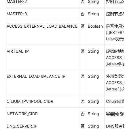
MASTER-2
否
String
控制节点2的
览
MASTER-3
否
String
控制节点3的
如
何
ACCESS_EXTERNAL_LOAD_BALANCE
否
Boolean
是否使用外部
调
用EXTERNA
用
false表示使
API
VIRTUAL_IP
否
String
虚拟IP地址
API
ACCESS_EX
为false时
UCS
集
EXTERNAL_LOAD_BALANCE_IP
否
String
外部负载均衡
群
ACCESS_EX
为true时必
获
取
CILIUM_IPV4POOL_CIDR
否
String
Cilium网络
集
群
NETWORK_CIDR
否
String
容器网络的C
列
表
DNS_SERVER_IP
否
String
DNS服务器I