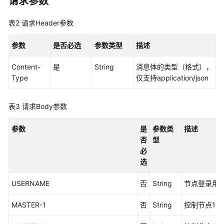
请求参数
指
南
表2
请求Header参数
最
参数
是否必选
参数类型
描述
佳
实
Content-
是
String
消息体的类型（格式），
践
Type
仅支持application/json
API
参
表3
请求Body参数
考
参数
是
参数类
描述
使
否
型
用
必
前
选
必
USERNAME
否
String
节点登录用
读
MASTER-1
否
String
控制节点1的
API
概