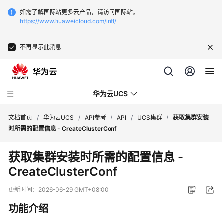
如需了解国际站更多云产品，请访问国际站。
https://www.huaweicloud.com/intl/
不再显示此消息
华为云UCS
文档首页
/
华为云UCS
/
API参考
/
API
/
UCS集群
/
获取集群安装
时所需的配置信息 - CreateClusterConf
最
获取集群安装时所需的配置信息 -
新
CreateClusterConf
动
态
更新时间：
2026-06-29 GMT+08:00
服
功能介绍
务