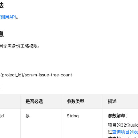
法
调用API
。
息
调用无需身份策略权限。
{project_id}/scrum-issue-tree-count
数
是否必选
参数类型
描述
_id
是
String
参数解释
：
项目的32位uu
过
查询项目列