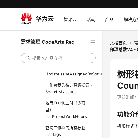
高级查询我的待办工作项 -
SearchIssues
智果园
活动
产品
解决方
保存项目模板 -
CreateProjectTemplate
需求管理 CodeArts Req
获取指定工作项停留时间 -
文档首页
/
需
ListSpecIssueStayTimes
作项总数V4 - C
修改工作项状态时联动修
改对应状态的责任人 -
树形
UpdateIssueAssignedByStatus
Coun
工作台我的待办高级搜索 -
SearchMyIssues
更新时间
按用户查询工时（多项
目） -
功能介
ListProjectWorkHours
树形模式
查询工作项的所有标签 -
ListTags