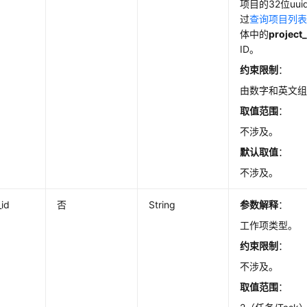
项目的32位uu
过
查询项目列
体中的
project_
ID。
约束限制
：
由数字和英文组
取值范围
：
不涉及。
默认取值
：
不涉及。
_id
否
String
参数解释
：
工作项类型。
约束限制
：
不涉及。
取值范围
：