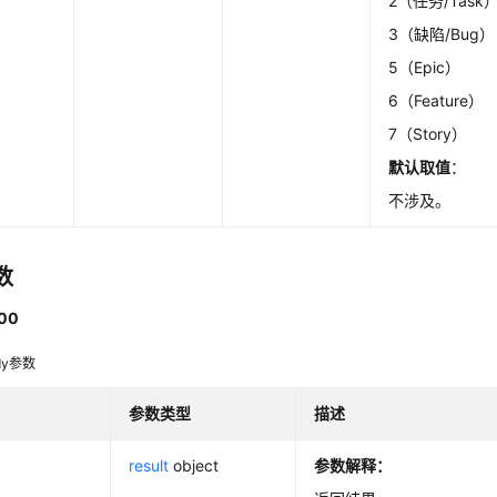
2（任务/Task
3（缺陷/Bug）
5（Epic）
6（Feature）
7（Story）
默认取值
：
不涉及。
数
00
dy参数
参数类型
描述
result
object
参数解释：