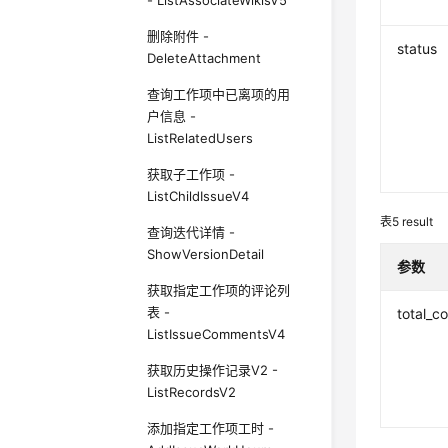
- ListAssociateWikisV5
删除附件 -
status
DeleteAttachment
查询工作项中已离项的用
户信息 -
ListRelatedUsers
获取子工作项 -
ListChildIssueV4
表5
result
查询迭代详情 -
ShowVersionDetail
参数
获取指定工作项的评论列
表 -
total_c
ListIssueCommentsV4
获取历史操作记录V2 -
ListRecordsV2
添加指定工作项工时 -