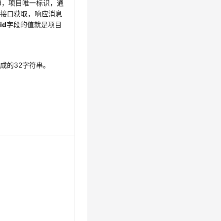
id，项目唯一标识，通
表
接口获取，响应消息
id
字段的值就是项目
成的32字符串。