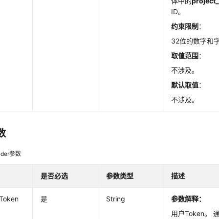
体中的
project_
ID。
约束限制
：
32位的数字和
取值范围
：
不涉及。
默认取值
：
不涉及。
数
der参数
是否必选
参数类型
描述
-Token
是
String
参数解释：
用户Token。 