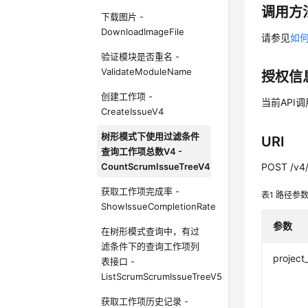
调用方
下载图片 -
DownloadImageFile
请参见
如何
验证模块是否重名 -
ValidateModuleName
授权信
创建工作项 -
当前API
CreateIssueV4
树形模式下使用过滤条件
URI
查询工作项总数V4 -
CountScrumIssueTreeV4
POST /v4/
获取工作项完成率 -
表1
路径参
ShowIssueCompletionRate
参数
在树形模式查询中，有过
滤条件下的查询工作项列
project
表接口 -
ListScrumScrumIssueTreeV5
获取工作项历史记录 -