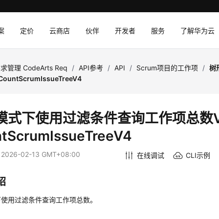
案
定价
云商店
伙伴
开发者
服务
了解华为云
求管理 CodeArts Req
/
API参考
/
API
/
Scrum项目的工作项
/
树
ountScrumIssueTreeV4
模式下使用过滤条件查询工作项总数V4
tScrumIssueTreeV4
：
2026-02-13 GMT+08:00
在线调试
CLI示例
绍
下使用过滤条件查询工作项总数。