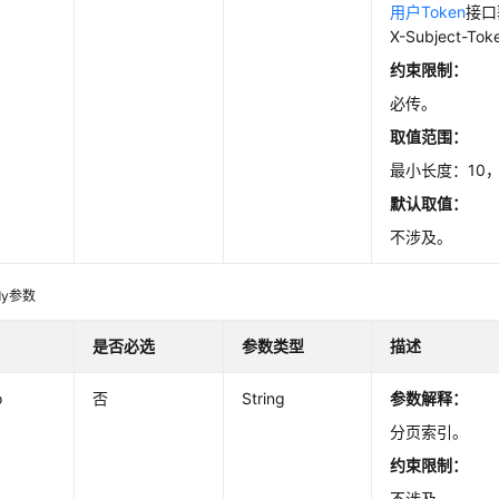
用户Token
接口
X-Subject-T
约束限制：
必传。
取值范围：
最小长度：10，
默认取值：
不涉及。
dy参数
是否必选
参数类型
描述
o
否
String
参数解释：
分页索引。
约束限制：
不涉及。