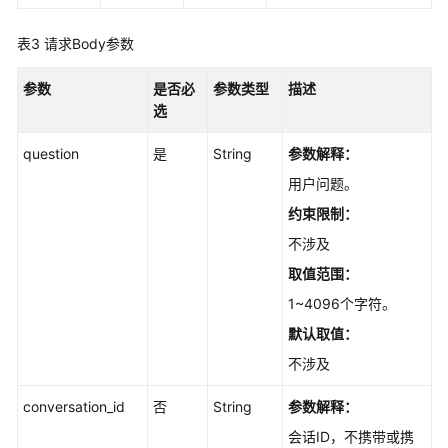
服
务
表3
请求Body参数
等
级
参数
是否必
参数类型
描述
协
选
议
（SLA）
question
是
String
参数解释：
用户问题。
白
约束限制：
皮
书
不涉及
资
取值范围：
源
1~4096个字符。
支
默认取值：
持
不涉及
区
域
conversation_id
否
String
参数解释：
会话ID，不携带或携
系