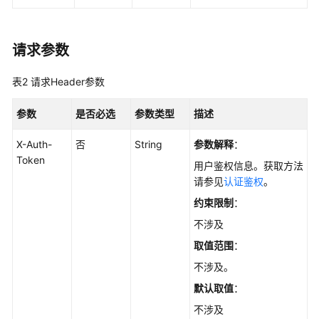
档
下
载
请求参数
通
表2
请求Header参数
用
参
参数
是否必选
参数类型
描述
考
X-Auth-
否
String
参数解释
：
产
Token
用户鉴权信息。获取方法
品
请参见
认证鉴权
。
术
约束限制
：
语
不涉及
责
取值范围
：
任
不涉及。
共
担
默认取值
：
不涉及
云