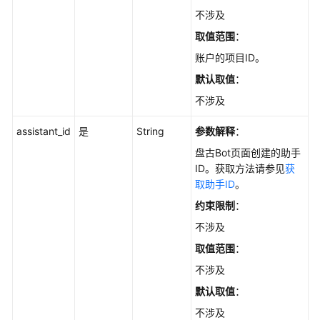
览
不涉及
如
取值范围
：
何
账户的项目ID。
调
默认取值
：
用
API
不涉及
API
assistant_id
是
String
参数解释
：
盘古Bot页面创建的助手
问
ID。获取方法请参见
获
答
取助手ID
。
SSE
约束限制
：
-
GenerateChatSseAnswer
不涉及
取值范围
：
附
不涉及
录
默认取值
：
文
不涉及