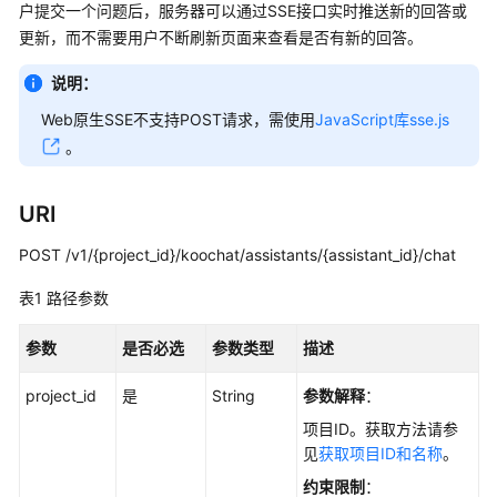
入
户提交一个问题后，服务器可以通过SSE接口实时推送新的回答或
门
更新，而不需要用户不断刷新页面来查看是否有新的回答。
用
说明：
户
Web原生SSE不支持POST请求，需使用
JavaScript库sse.js
指
。
南
API
URI
参
考
POST /v1/{project_id}/koochat/assistants/{assistant_id}/chat
表1
路径参数
使
用
参数
是否必选
参数类型
描述
前
必
project_id
是
String
参数解释
：
读
项目ID。获取方法请参
API
见
获取项目ID和名称
。
概
约束限制
：