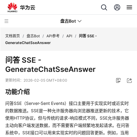
盘古Bot
文档首页
/
盘古Bot
/
API参考
/
API
/
问答 SSE -
GenerateChatSseAnswer
最
问答 SSE -
新
GenerateChatSseAnswer
动
态
更新时间：
2026-02-05 GMT+08:00
产
功能介绍
品
介
问答SSE（Server-Sent Events）接口主要用于实现实时或近实时
绍
的数据推送。SSE是一种允许服务器向浏览器推送更新的技术，它
使用HTTP协议，但与传统的请求-响应模式不同，SSE允许服务器
快
主动向客户端发送数据，而不需要客户端频繁地发起请求。在问答
速
系统中，SSE接口可以用来实现实时的问题回答更新。例如，当用