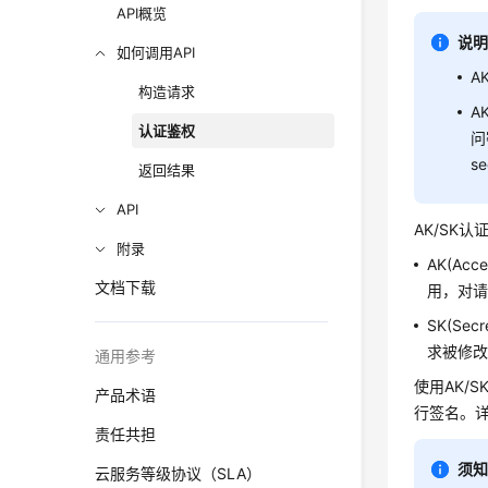
API概览
说
如何调用API
A
构造请求
A
认证鉴权
问
se
返回结果
API
AK/SK
附录
AK(A
文档下载
用，对
SK(S
求被修
通用参考
使用AK/
产品术语
行签名。详
责任共担
须
云服务等级协议（SLA）