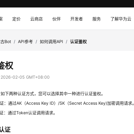
案
定价
云商店
伙伴
开发者
服务
了解华为云
古Bot
/
API参考
/
如何调用API
/
认证鉴权
鉴权
：
2026-02-05 GMT+08:00
有如下两种认证方式，您可以选择其中一种进行认证鉴权。
证：通过AK（Access Key ID）/SK（Secret Access Key)加密调用请求
n认证：通过Token认证调用请求。
K认证