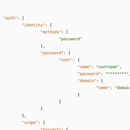
"auth"
:
{
"identity"
:
{
"methods"
:
[
"password"
]
,
"password"
:
{
"user"
:
{
"name"
:
"username"
,
"password"
:
"********"
"domain"
:
{
"name"
:
"domai
}
}
}
}
,
"scope"
:
{
"project"
:
{