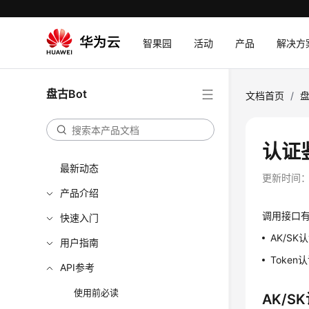
智果园
活动
产品
解决方
盘古Bot
文档首页
/
盘
认证
最新动态
更新时间
产品介绍
调用接口
快速入门
AK/SK认
用户指南
Toke
API参考
使用前必读
AK/S