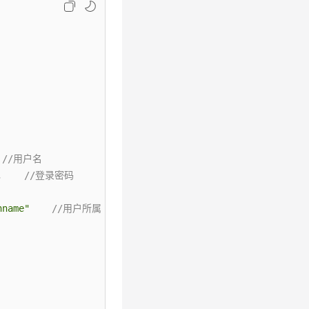
//用户名
,
//登录密码
nname"
//用户所属的账号名称