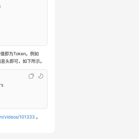
称
其值即为Token。例如
”加到请求消息头即可，如下所示。
s

om/videos/101333
。