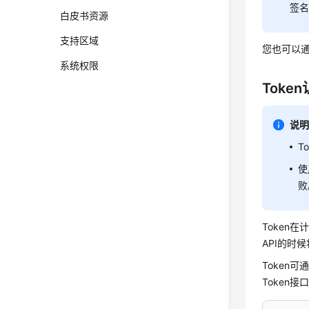
签名
白皮书资源
支持区域
您也可以通
系统权限
Toke
说
T
使
败
Token
API的时
Token可
Token接