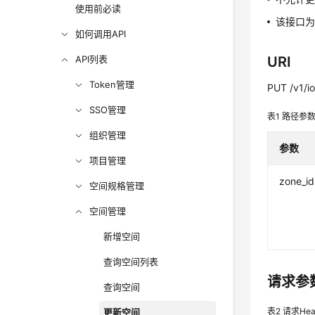
使用前必读
该接口
如何调用API
API列表
URI
Token管理
PUT /v1/i
SSO管理
表1
路径参
组织管理
参数
项目管理
zone_id
空间规格管理
空间管理
新增空间
查询空间列表
请求参
查询空间
表2
请求Hea
更新空间