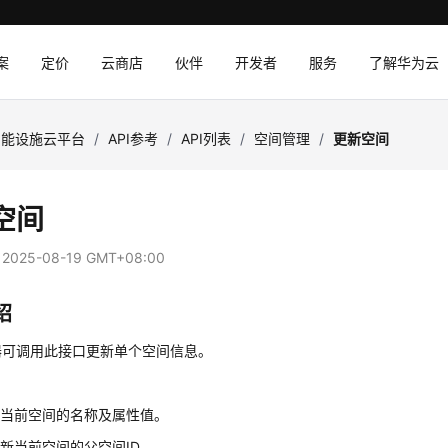
案
定价
云商店
伙伴
开发者
服务
了解华为云
智能设施云平台
/
API参考
/
API列表
/
空间管理
/
更新空间
空间
：
2025-08-19 GMT+08:00
绍
器可调用此接口更新单个空间信息。
新当前空间的名称及属性值。
新当前空间的父空间ID。