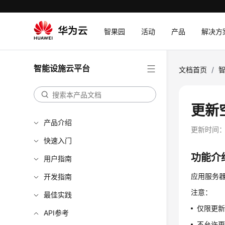
智果园
活动
产品
解决方
智能设施云平台
文档首页
/
更新
产品介绍
更新时间
快速入门
功能介
用户指南
应用服务
开发指南
注意：
最佳实践
仅限更
API参考
不允许更