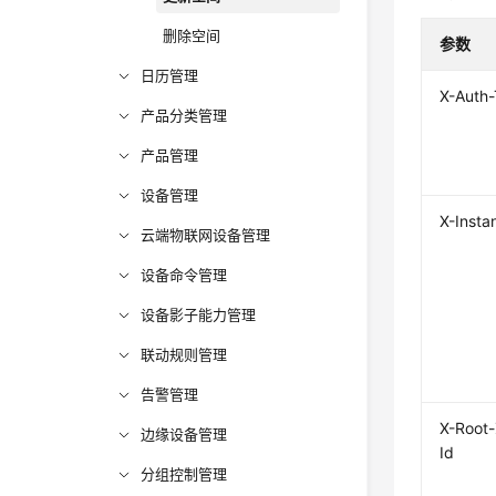
删除空间
参数
日历管理
X-Auth
产品分类管理
产品管理
设备管理
X-Insta
云端物联网设备管理
设备命令管理
设备影子能力管理
联动规则管理
告警管理
X-Root
边缘设备管理
Id
分组控制管理