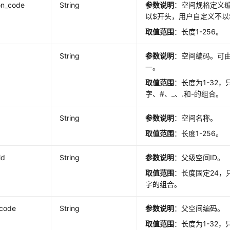
ion_code
String
参数说明
：空间规格定义
以$开头，用户自定义不以
取值范围
：长度1-256。
String
参数说明
：空间编码。可
一。
取值范围
：长度为1-32
字、#、_、.和-的组合。
String
参数说明
：空间名称。
取值范围
：长度1-256。
id
String
参数说明
：父级空间ID。
取值范围
：长度固定24，
字的组合。
_code
String
参数说明
：父空间编码。
取值范围
：长度为1-32