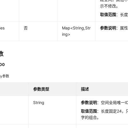
示不修改。
取值范围
：长度
ies
否
Map<String,Str
参数说明
：属
ing>
数
00
dy参数
参数类型
描述
String
参数说明
：空间全局唯一I
取值范围
：长度固定24，
字的组合。