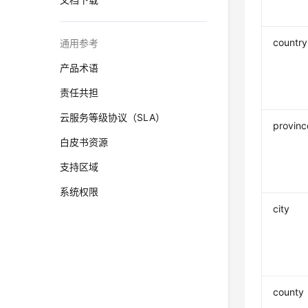
country
通用参考
产品术语
责任共担
云服务等级协议（SLA）
provinc
白皮书资源
支持区域
系统权限
city
county