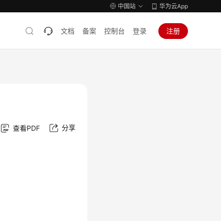
中国站
华为云App
文档
备案
控制台
登录
注册
分享
查看PDF