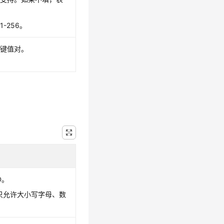
1-256。
性键值对。
D。
只允许大小写字母、数