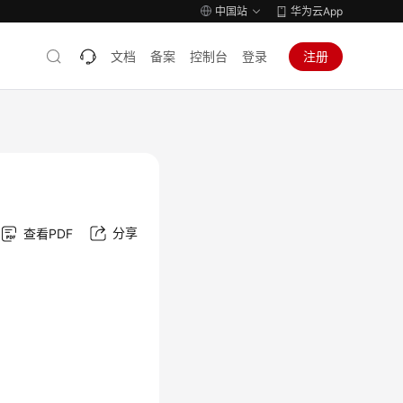
中国站
华为云App
文档
备案
控制台
登录
注册
分享
查看PDF