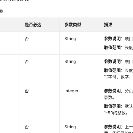
参数
是否必选
参数类型
描述
否
String
参数说明
：项
取值范围
：长度
否
String
参数说明
：项
取值范围
：长度
写字母、数字、
否
Integer
参数说明
：分
录数。
取值范围
：默认
1-50的整数。
否
String
参数说明
：上