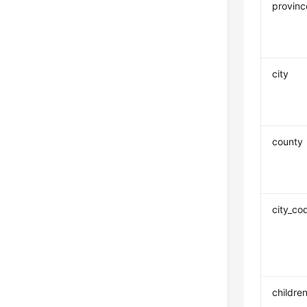
provinc
city
county
city_co
childre