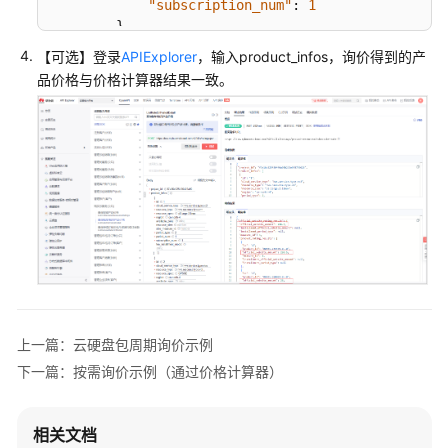
"subscription_num"
:
1
用
}
折
]
扣
【可选】登录
APIExplorer
，输入product_infos，询价得到的产
}
或
品价格与价格计算器结果一致。
优
惠
券
说
明
状
态
码
及
其
重
上一篇：云硬盘包周期询价示例
试
下一篇：按需询价示例（通过价格计算器）
策
略
相关文档