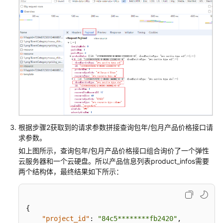
管
理
成
本
管
理
企
业
管
理
根据步骤2获取到的请求参数拼接查询包年/包月产品价格接口请
配
求参数。
置
如上图所示，查询包年/包月产品价格接口组合询价了一个弹性
信
云服务器和一个云硬盘。所以产品信息列表product_infos需要
息
两个结构体，最终结果如下所示：
管
理
{
工
"project_id"
:
"84c5********fb2420"
,