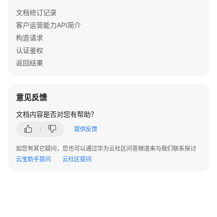
错
误
文档修订记录
码
客户运营能力API简介
构造请求
SDK
认证鉴权
概
返回结果
述
SDK
意见反馈
常
见
文档内容是否对您有帮助？
问
提供反馈
题
如您有其它疑问，您也可以通过华为云社区问答频道来与我们联系探讨
TLS1.2/TLS1.3
云宝助手提问
云社区提问
允
许
使
用
的
密