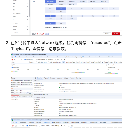
管
理
产
品
管
理
在控制台中进入Network选项，找到询价接口“resource”。点击
账
“Payload”，查看接口请求参数。
户
管
理
交
易
管
理
账
单