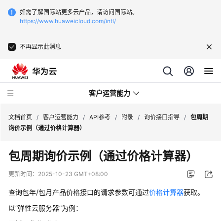
如需了解国际站更多云产品，请访问国际站。
https://www.huaweicloud.com/intl/
不再显示此消息
客户运营能力
文档首页
/
客户运营能力
/
API参考
/
附录
/
询价接口指导
/
包周期
询价示例（通过价格计算器）
API
包周期询价示例（通过价格计算器）
参
考
更新时间：
2025-10-23 GMT+08:00
查询包年/包月产品价格接口的请求参数可通过
价格计算器
获取。
文
档
以“弹性云服务器”为例：
修