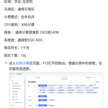
区域：华北-北京四
订
记
可用区：通用可用区
录
计费模式：包年包月
客
CPU架构：X86计算
户
规格 ：通用计算增强型 C6|2核|4GB
运
系统盘：通用型SSD 40G
营
能
购买时长：1个月
力
购买个数：1台
API
简
进入
价格计算器
页面，F12打开控制台。根据示例中的参数，在
介
页面完成选择。
API
调
用
方
式