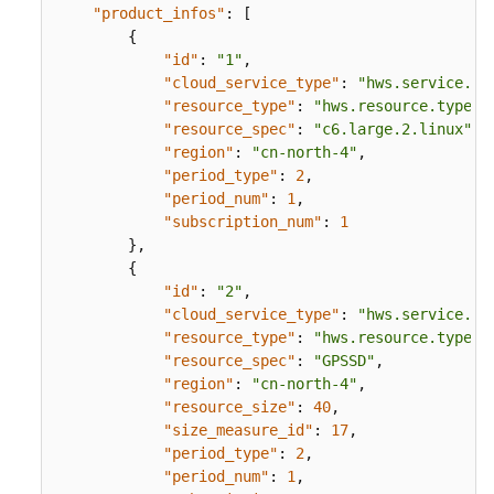
单
"product_infos"
:
[
{
待
"id"
:
"1"
,
下
"cloud_service_type"
:
"hws.service.ty
线
"resource_type"
:
"hws.resource.type.v
"resource_spec"
:
"c6.large.2.linux"
,
接
"region"
:
"cn-north-4"
,
口
"period_type"
:
2
,
"period_num"
:
1
,
附
"subscription_num"
:
1
录
}
,
{
如
"id"
:
"2"
,
何
"cloud_service_type"
:
"hws.service.ty
获
"resource_type"
:
"hws.resource.type.v
取
"resource_spec"
:
"GPSSD"
,
customer_id/domain_id
"region"
:
"cn-north-4"
,
"resource_size"
:
40
,
支
"size_measure_id"
:
17
,
付
"period_type"
:
2
,
使
"period_num"
:
1
,