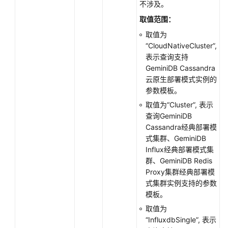
份
不涉及。
与
取值范围：
恢
取值为
复
“CloudNativeCluster”,
表示查询支持
参
GeminiDB Cassandra
数
云原生部署模式实例的
模
参数模板。
板
取值为“Cluster”, 表示
管
查询GeminiDB
理
Cassandra经典部署模
式集群、GeminiDB
获
Influx经典部署模式集
取
群、GeminiDB Redis
参
Proxy集群经典部署模
数
式集群实例支持的参数
模
模板。
板
列
取值为
表
“InfluxdbSingle”, 表示