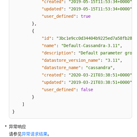
"created"
:
"2019-05-15T11:53:34+0000"
,
"updated"
:
"2019-05-15T11:53:34+0000"
,
"user_defined"
:
true
}
,
{
"id"
:
"3bc1e9cc0d34404b9225ed7a58fb284e
"name"
:
"Default-Cassandra-3.11"
,
"description"
:
"Default parameter group
"datastore_version_name"
:
"3.11"
,
"datastore_name"
:
"cassandra"
,
"created"
:
"2020-03-21T03:38:51+0000"
,
"updated"
:
"2019-03-21T03:38:51+0000"
,
"user_defined"
:
false
}
]
}
异常响应
请参见
异常请求结果
。