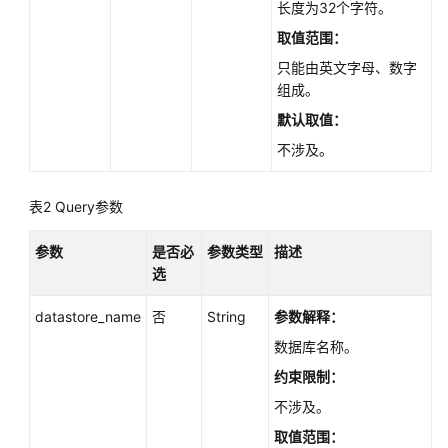
长度为32个字符。
如
何
取值范围：
调
只能由英文字母、数字
用
组成。
API
默认取值：
快
不涉及。
速
入
表2
Query参数
门
参数
是否必
参数类型
描述
API
选
v4
datastore_name
否
String
参数解释：
API
v3.1（推
数据库名称。
荐）
约束限制：
不涉及。
API
v3（推
取值范围：