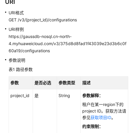
URI
技
术
URI格式
白
GET /v3/{project_id}/configurations
皮
书
URI样例
https://gaussdb-nosql.cn-north-
API
4.myhuaweicloud.com/v3/375d8d8fad1f43039e23d3b6c0f
参
60a19/configurations
考
参数说明
表1
路径参数
使
用
前
参数
是否必选
参数类型
描述
必
project_id
读
是
String
参数解释：
租户在某一region下的
API
project ID。获取方法请
概
参见
获取项目ID
。
览
约束限制：