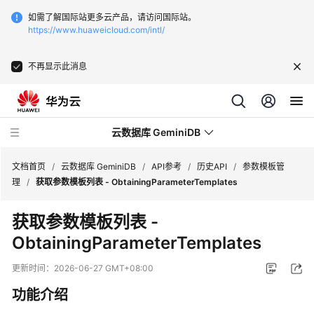
如需了解国际站更多云产品，请访问国际站。
https://www.huaweicloud.com/intl/
不再显示此消息
云数据库 GeminiDB
文档首页
/
云数据库 GeminiDB
/
API参考
/
历史API
/
参数模板管
理
/
获取参数模板列表 - ObtainingParameterTemplates
最
获取参数模板列表 -
新
ObtainingParameterTemplates
动
态
更新时间：
2026-06-27 GMT+08:00
服
功能介绍
务