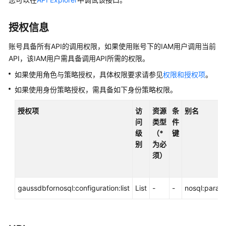
接
口
授权信息
GeminiDB
账号具备所有API的调用权限，如果使用账号下的IAM用户调用当前
兼
API，该IAM用户需具备调用API所需的权限。
容
DynamoDB
如果使用角色与策略授权，具体权限要求请参见
权限和授权项
。
接
如果使用身份策略授权，需具备如下身份策略权限。
口
授权项
访
资源
条
别名
GeminiDB
问
类型
件
HBase
级
（*
键
接
别
为必
口
须）
GeminiDB
Mongo
gaussdbfornosql:configuration:list
List
-
-
nosql:param:
接
口