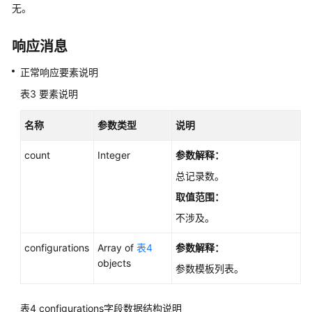
无。
-
ApplyingaParameterTemplate
响应消息
标
正常响应要素说明
签
管
表3
要素说明
理
名称
参数类型
说明
日
count
Integer
参数解释：
志
管
总记录数。
理
取值范围：
不涉及。
权
限
configurations
Array of
表4
参数解释：
和
objects
授
参数模板列表。
权
项
表4
configurations字段数据结构说明