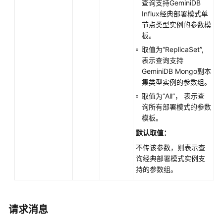
-
查询支持GeminiDB
ObtainingParameterTemplates
Influx经典部署模式单
节点类型实例的参数模
修
板。
改
取值为“ReplicaSet”,
指
表示查询支持
定
GeminiDB Mongo副本
实
集类型实例的参数组。
例
取值为“All”， 表示查
的
询所有部署模式的参数
参
模板。
数
默认取值：
-
ModifyingParametersofaSpecifiedInstance
不传该参数，则表示查
询经典部署模式实例支
应
持的参数组。
用
参
数
请求消息
模
板