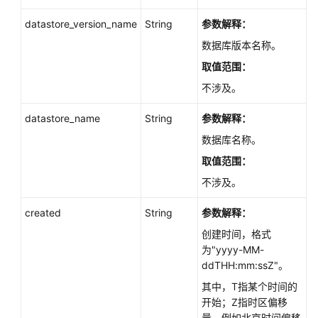
档
datastore_version_name
String
参数解释：
下
数据库版本名称。
载
取值范围：
不涉及。
通
用
datastore_name
String
参数解释：
参
考
数据库名称。
取值范围：
产
不涉及。
品
术
created
String
参数解释：
语
创建时间，格式
责
为"yyyy-MM-
任
ddTHH:mm:ssZ"。
共
其中，T指某个时间的
担
开始；Z指时区偏移
量，例如北京时间偏移