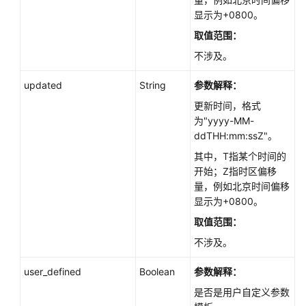
云
显示为+0800。
服
取值范围：
务
等
不涉及。
级
updated
String
参数解释：
协
议
更新时间，格式
（SLA）
为"yyyy-MM-
ddTHH:mm:ssZ"。
白
其中，T指某个时间的
皮
开始；Z指时区偏移
书
量，例如北京时间偏移
资
显示为+0800。
源
取值范围：
支
不涉及。
持
区
user_defined
Boolean
参数解释：
域
是否是用户自定义参数