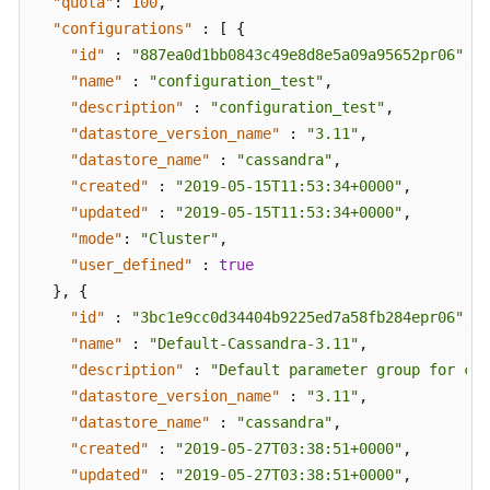
"quota"
:
100
,
"configurations"
:
[
{
"id"
:
"887ea0d1bb0843c49e8d8e5a09a95652pr06"
,
"name"
:
"configuration_test"
,
"description"
:
"configuration_test"
,
"datastore_version_name"
:
"3.11"
,
"datastore_name"
:
"cassandra"
,
"created"
:
"2019-05-15T11:53:34+0000"
,
"updated"
:
"2019-05-15T11:53:34+0000"
,
"mode"
:
"Cluster"
,
"user_defined"
:
true
}
,
{
"id"
:
"3bc1e9cc0d34404b9225ed7a58fb284epr06"
,
"name"
:
"Default-Cassandra-3.11"
,
"description"
:
"Default parameter group for cas
"datastore_version_name"
:
"3.11"
,
"datastore_name"
:
"cassandra"
,
"created"
:
"2019-05-27T03:38:51+0000"
,
"updated"
:
"2019-05-27T03:38:51+0000"
,