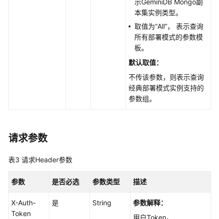
示GeminiDB Mongo副
务
本集实例类型。
等
级
取值为“All”， 表示查询
协
所有部署模式的参数模
议
板。
（SLA）
默认取值：
不传该参数，则表示查询
白
经典部署模式实例支持的
皮
参数组。
书
资
源
请求参数
支
持
表3
请求Header参数
区
域
参数
是否必选
参数类型
描述
系
X-Auth-
是
String
参数解释：
统
Token
用户Token。