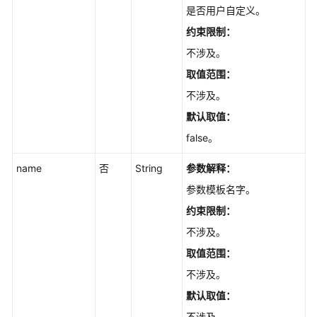
是否用户自定义。
快
约束限制：
速
入
不涉及。
门
取值范围：
不涉及。
API
v4
默认取值：
false。
API
v3.1（推
name
否
String
参数解释：
荐）
参数模板名字。
接
约束限制：
口
不涉及。
版
取值范围：
本
和
不涉及。
规
默认取值：
格
不涉及。