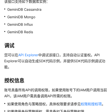
介
该接口支持如下数据库实例：
绍
GeminiDB Cassandra
GeminiDB Mongo
GeminiDB
Redis
GeminiDB Influx
接
GeminiDB Redis
口
调试
GeminiDB
Influx
您可以在
API Explorer
中调试该接口，支持自动认证鉴权。API
接
Explorer可以自动生成SDK代码示例，并提供SDK代码示例调试功
口
能。
GeminiDB
Cassandra
授权信息
接
口
账号具备所有API的调用权限，如果使用账号下的IAM用户调用当前
API，该IAM用户需具备调用API所需的权限。
GeminiDB
如果使用角色与策略授权，具体权限要求请参见
权限和授权项
。
兼
如果使用身份策略授权，需具备如下身份策略权限。