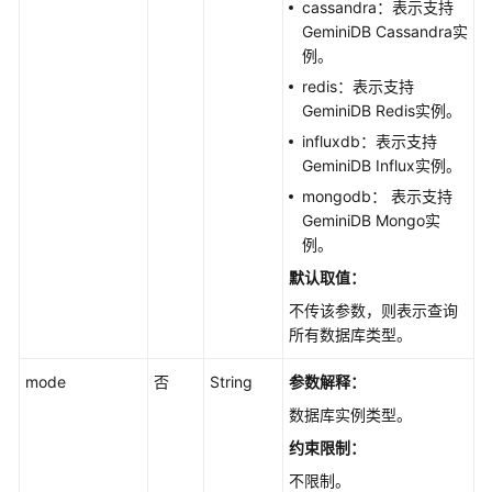
cassandra：表示支持
-
GeminiDB Cassandra实
ModifyingParametersofaSpecifiedInstance
例。
redis：表示支持
API
GeminiDB Redis实例。
v3（推
荐）
influxdb：表示支持
GeminiDB Influx实例。
历
mongodb： 表示支持
史
GeminiDB Mongo实
API
例。
默认取值：
权
不传该参数，则表示查询
限
所有数据库类型。
和
授
mode
否
String
参数解释：
权
项
数据库实例类型。
约束限制：
附
不限制。
录