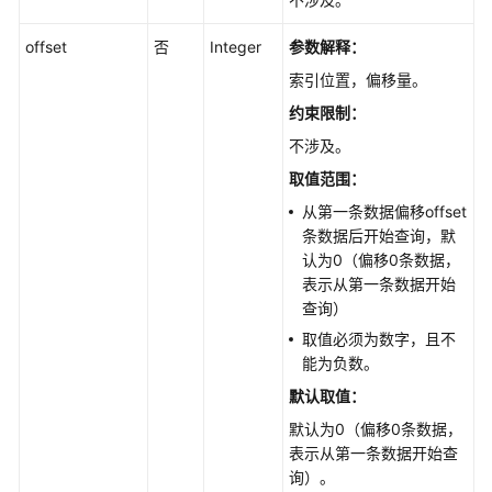
备
offset
否
Integer
参数解释：
份
与
索引位置，偏移量。
恢
约束限制：
复
不涉及。
参
取值范围：
数
从第一条数据偏移offset
配
条数据后开始查询，默
置
认为0（偏移0条数据，
表示从第一条数据开始
获
查询）
取
取值必须为数字，且不
参
能为负数。
数
模
默认取值：
板
默认为0（偏移0条数据，
列
表示从第一条数据开始查
表
询）。
-