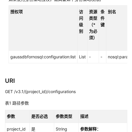
容
DynamoDB
授权项
访
资源
条
别名
接
问
类型
件
口
级
（*
键
别
为必
GeminiDB
须）
HBase
接
口
gaussdbfornosql:configuration:list
List
-
-
nosql:param:
GeminiDB
Mongo
接
URI
口
GET /v3.1/{project_id}/configurations
技
表1
路径参数
术
白
参数
是否必选
参数类型
描述
皮
书
project_id
是
String
参数解释：