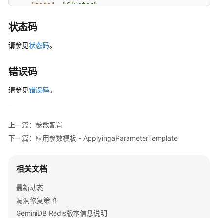
"mode"
:
"Cluster"
,
"user_defined"
:
false
状态码
}
]
}
请参见
状态码
。
错误码
请参见
错误码
。
上一篇：参数配置
下一篇：应用参数模板 - ApplyingaParameterTemplate
相关文档
最新动态
漏洞修复策略
GeminiDB Redis版本信息说明