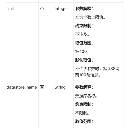
ObtainingParameterTemplates
limit
否
Integer
参数解释：
查询个数上限值。
应
用
约束限制：
参
不涉及。
数
取值范围：
模
板
1~100。
-
默认取值：
ApplyingaParameterTemplate
不传该参数时，默认查询
前100条信息。
修
改
datastore_name
否
String
参数解释：
指
定
数据库名称。
实
约束限制：
例
不限制。
的
参
取值范围：
数