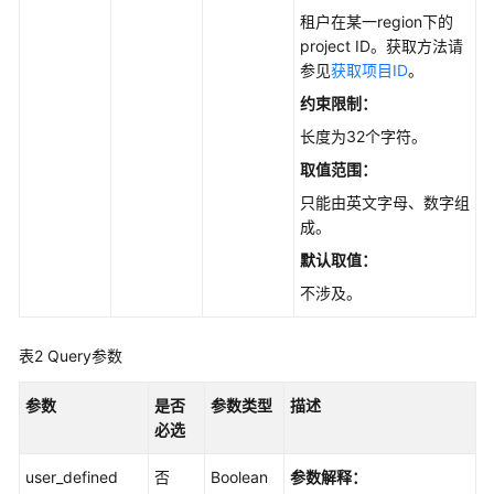
租户在某一region下的
API
project ID。获取方法请
参
参见
获取项目ID
。
考
约束限制：
使
长度为32个字符。
用
取值范围：
前
必
只能由英文字母、数字组
读
成。
默认取值：
API
不涉及。
概
览
表2
Query参数
如
何
参数
是否
参数类型
描述
调
必选
用
API
user_defined
否
Boolean
参数解释：