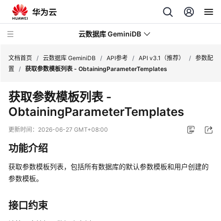
云数据库 GeminiDB
文档首页
/
云数据库 GeminiDB
/
API参考
/
API v3.1（推荐）
/
参数配
置
/
获取参数模板列表 - ObtainingParameterTemplates
最
获取参数模板列表 -
新
ObtainingParameterTemplates
动
态
更新时间：
2026-06-27 GMT+08:00
服
功能介绍
务
公
获取参数模板列表，包括所有数据库的默认参数模板和用户创建的
告
参数模板。
产
接口约束
品