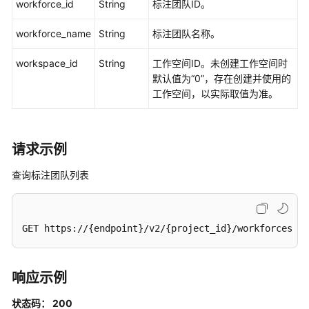
workforce_id
String
标注团队ID。
API
概
workforce_name
String
标注团队名称。
览
workspace_id
String
工作空间ID。未创建工作空间时
如
默认值为“0”，存在创建并使用的
何
工作空间，以实际取值为准。
调
用
API
请求示例
应
查询标注团队列表
用
示
例
GET https://{endpoint}/v2/{project_id}/workforces
工
作
空
响应示例
间
管
状态码： 200