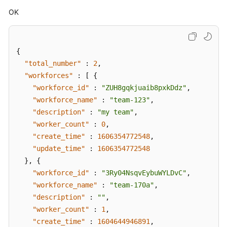
理
OK
开
发
环
{
境
"total_number"
:
2
,
"workforces"
:
[
{
训
"workforce_id"
:
"ZUH8gqkjuaib8pxkDdz"
,
练
"workforce_name"
:
"team-123"
,
管
"description"
:
"my team"
,
理
"worker_count"
:
0
,
"create_time"
:
1606354772548
,
模
"update_time"
:
1606354772548
型
}
,
{
推
"workforce_id"
:
"3Ry04NsqvEybuWYLDvC"
,
理
（新
"workforce_name"
:
"team-170a"
,
版）
"description"
:
""
,
"worker_count"
:
1
,
专
"create_time"
:
1604644946891
,