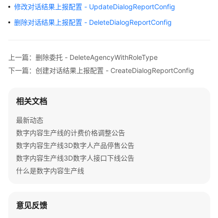
公
修改对话结果上报配置 - UpdateDialogReportConfig
告
删除对话结果上报配置 - DeleteDialogReportConfig
产
品
上一篇：删除委托 - DeleteAgencyWithRoleType
介
绍
下一篇：创建对话结果上报配置 - CreateDialogReportConfig
产
相关文档
品
彩
最新动态
页
数字内容生产线的计费价格调整公告
数字内容生产线3D数字人产品停售公告
快
速
数字内容生产线3D数字人接口下线公告
入
什么是数字内容生产线
门
用
意见反馈
户