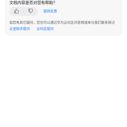
文档内容是否对您有帮助？
指
南
提供反馈
最
如您有其它疑问，您也可以通过华为云社区问答频道来与我们联系探讨
佳
云宝助手提问
云社区提问
实
践
API
参
考
使
用
前
必
读
©2026 Huaweicloud.com 版权所有
黔ICP备20004760号-14
苏B2-20130048号
API
A2.B1.B2-20070312
增值电信业务经营许可证：B1.B2-20200593 | 代理域名注册服务机构：新网、西数
概