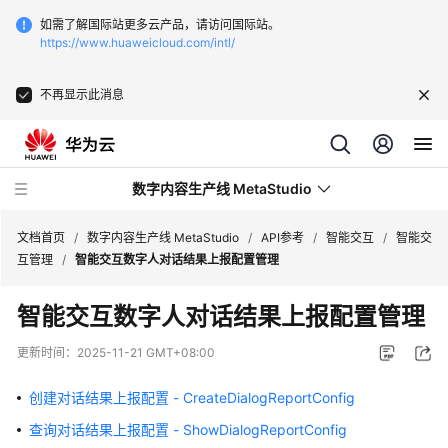
如需了解国际站更多云产品，请访问国际站。
https://www.huaweicloud.com/intl/
不再显示此消息
数字内容生产线 MetaStudio
文档首页
/
数字内容生产线 MetaStudio
/
API参考
/
智能交互
/
智能交
互管理
/
智能交互数字人对话结果上报配置管理
最
智能交互数字人对话结果上报配置管理
新
动
更新时间：
2025-11-21 GMT+08:00
态
创建对话结果上报配置 - CreateDialogReportConfig
服
查询对话结果上报配置 - ShowDialogReportConfig
务