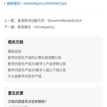
公
删除委托 - DeleteAgencyWithRoleType
告
产
上一篇：查询热词功能开关 - ShowHotWordsSwitch
品
下一篇：查询委托 - ShowAgency
介
绍
相关文档
产
品
最新动态
彩
数字内容生产线的计费价格调整公告
页
数字内容生产线3D数字人产品停售公告
数字内容生产线3D数字人接口下线公告
快
什么是数字内容生产线
速
入
门
意见反馈
用
文档内容是否对您有帮助？
户