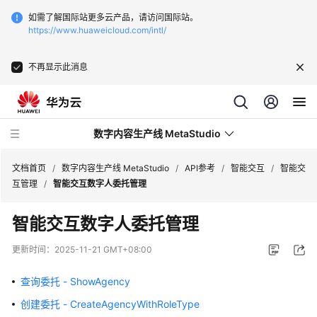
如需了解国际站更多云产品，请访问国际站。
https://www.huaweicloud.com/intl/
不再显示此消息
数字内容生产线 MetaStudio
文档首页
/
数字内容生产线 MetaStudio
/
API参考
/
智能交互
/
智能交
互管理
/
智能交互数字人委托管理
最
智能交互数字人委托管理
新
动
更新时间：
2025-11-21 GMT+08:00
态
查询委托 - ShowAgency
服
创建委托 - CreateAgencyWithRoleType
务