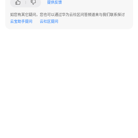
指
提供反馈
南
如您有其它疑问，您也可以通过华为云社区问答频道来与我们联系探讨
云宝助手提问
云社区提问
最
佳
实
践
API
参
考
使
用
前
必
读
©2026 Huaweicloud.com 版权所有
黔ICP备20004760号-14
苏B2-20130048号
A2.B1.B2-20070312
增值电信业务经营许可证：B1.B2-20200593 | 代理域名注册服务机构：新网、西数
API
电子营业执照
贵公网安备 52990002000093号
概