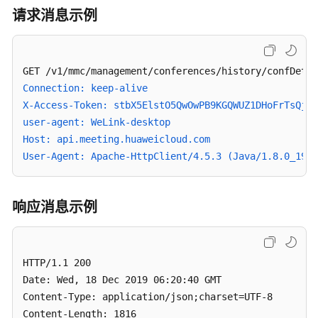
会
请求消息示例
议
-
CancelMeeting
编
Connection: keep-alive
辑
X-Access-Token: stbX5ElstO5QwOwPB9KGQWUZ1DHoFrTsQjjC
预
user-agent: WeLink-desktop
约
Host: api.meeting.huaweicloud.com
会
User-Agent: Apache-HttpClient/4.5.3 (Java/1.8.0_191)
议
-
UpdateMeeting
响应消息示例
创
建
周
HTTP/1.1 200 

期
Date: Wed, 18 Dec 2019 06:20:40 GMT

性
Content-Type: application/json;charset=UTF-8

会
Content-Length: 1816

议