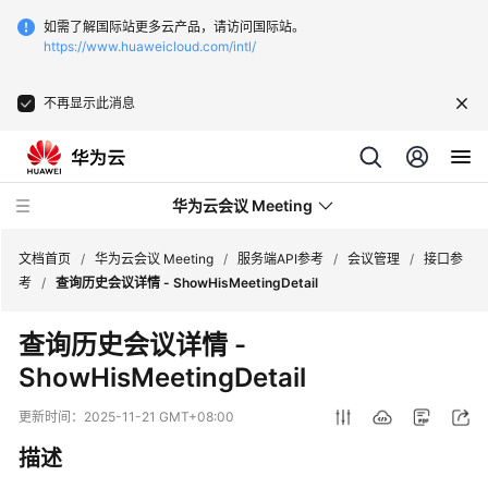
如需了解国际站更多云产品，请访问国际站。
https://www.huaweicloud.com/intl/
不再显示此消息
华为云会议 Meeting
文档首页
/
华为云会议 Meeting
/
服务端API参考
/
会议管理
/
接口参
考
/
查询历史会议详情 - ShowHisMeetingDetail
最
查询历史会议详情 -
新
ShowHisMeetingDetail
动
态
更新时间：
2025-11-21 GMT+08:00
服
描述
务