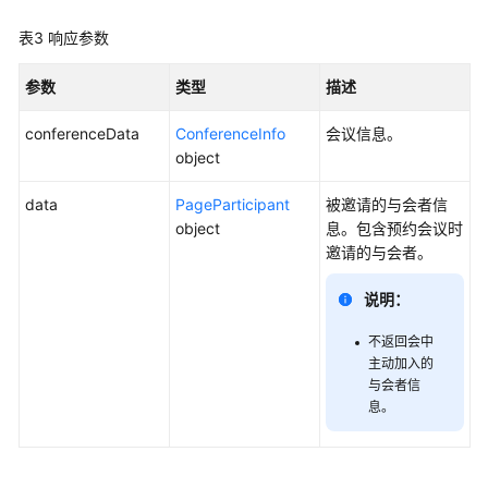
用
示
表3
响应参数
例
参数
类型
描述
接
口
conferenceData
ConferenceInfo
会议信息。
参
object
考
data
PageParticipant
被邀请的与会者信
创
object
息。包含预约会议时
建
邀请的与会者。
会
议
说明：
-
不返回会中
CreateMeeting
主动加入的
与会者信
取
息。
消
预
约