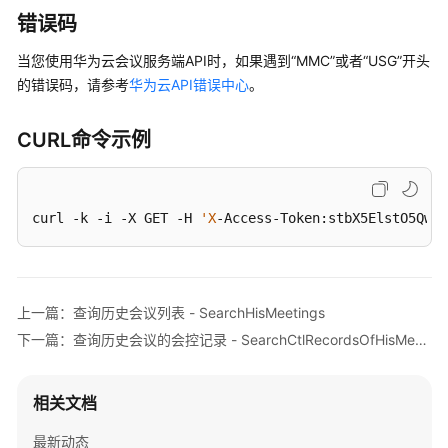
"language"
: 
"zh-CN"
,

的
错误码
"passwordEntry"
: [

子
            {

会
当您使用华为云会议服务端API时，如果遇到“MMC”或者“USG”开头
"conferenceRole"
: 
"chair"
,

议
的错误码，请参考
华为云API错误中心
。
"password"
: 
"******"
-
            },

CancelRecurringSubMeeting
CURL命令示例
            {

"conferenceRole"
: 
"general"
,

编
辑
"password"
: 
"******"
周
            }

curl -k -i -X GET -H 
'X
-Access-Token:stbX5ElstO5QwO
期
        ],

性
"userUUID"
: 
"ff8080816a024f05016a4e2342480a6
会
"scheduserName"
: 
"test008"
,

议
上一篇：查询历史会议列表 - SearchHisMeetings
"multiStreamFlag"
: 1,

-
"conferenceType"
: 0,

下一篇：查询历史会议的会控记录 - SearchCtlRecordsOfHisMeeting
UpdateRecurringMeeting
"confType"
: 
"IMMEDIATELY"
,

"isAutoMute"
: 1,

编
相关文档
"isAutoRecord"
: 0,

辑
"chairJoinUri"
: 
"https://c.meeting.huaweiclo
周
最新动态