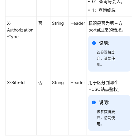
与
0：查询与会人。
集
1：查询终端。
成
X-
否
String
Header
标识是否为第三方
开
Authorization
portal过来的请求。
发
-Type
指
说明：
南
该参数将废
弃，请勿使
服
用。
务
端
X-Site-Id
否
String
Header
用于区分到哪个
API
HCSO站点鉴权。
参
考
说明：
API
该参数将废
概
弃，请勿使
述
用。