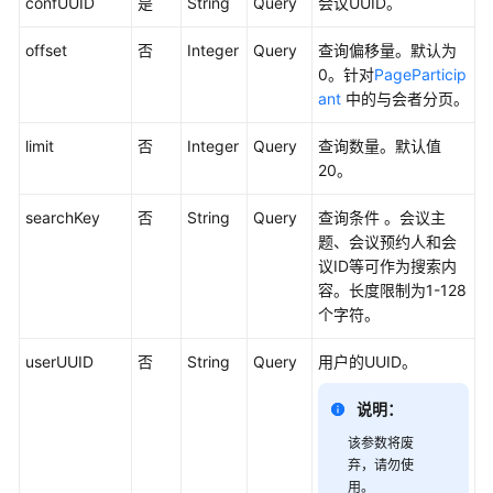
confUUID
是
String
Query
会议UUID。
入
门
offset
否
Integer
Query
查询偏移量。默认为
0。针对
PageParticip
管
ant
中的与会者分页。
理
员
limit
否
Integer
Query
查询数量。默认值
指
20。
南
searchKey
否
String
Query
查询条件 。会议主
视
题、会议预约人和会
频
议ID等可作为搜索内
会
容。长度限制为1-128
议
个字符。
用
户
userUUID
否
String
Query
用户的UUID。
指
南
说明：
该参数将废
网
弃，请勿使
络
用。