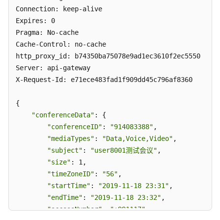
Connection: keep-alive

-
CreateRecurringMeeting
Expires: 0

Pragma: No-cache

取
Cache-Control: no-cache

消
http_proxy_id: b74350ba75078e9ad1ec3610f2ec5550

周
Server: api-gateway

期
X-Request-Id: e71ece483fad1f909dd45c796af8360

性
会
{

议
"conferenceData"
: {

-
"conferenceID"
: 
"914083388"
,

CancelRecurringMeeting
"mediaTypes"
: 
"Data,Voice,Video"
,

"subject"
: 
"user8001测试会议"
,

取
"size"
: 1,

消
周
"timeZoneID"
: 
"56"
,

期
"startTime"
: 
"2019-11-18 23:31"
,

性
"endTime"
: 
"2019-11-18 23:32"
,

会
"accessNumber"
: 
"+991117"
,

议