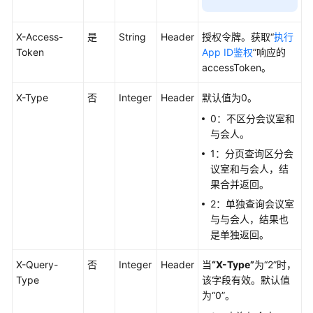
研
讨
会
X-Access-
是
String
Header
授权令牌。获取“
执行
用
Token
App ID鉴权
”响应的
户
accessToken。
指
南
X-Type
否
Integer
Header
默认值为0。
0：不区分会议室和
智
与会人。
能
1：分页查询区分会
会
议室和与会人，结
议
果合并返回。
室
2：单独查询会议室
用
与与会人，结果也
户
是单独返回。
指
南
X-Query-
否
Integer
Header
当
“X-Type”
为
“2”
时，
Type
该字段有效。默认值
开
为
“0”
。
发