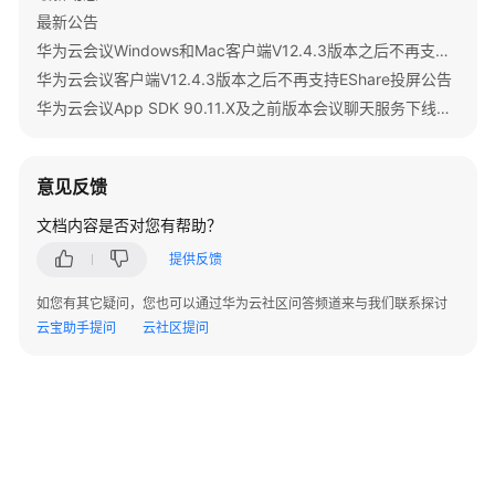
"guestJoinUri"
: 
"https://c.meeting.huaweiclo
期
最新公告
性
"recordType"
: 0,

华为云会议Windows和Mac客户端V12.4.3版本之后不再支持IdeaShare投屏公告
会
"recordAuxStream"
: 0,

华为云会议客户端V12.4.3版本之后不再支持EShare投屏公告
议
"recordAuthType"
: 0,

华为云会议App SDK 90.11.X及之前版本会议聊天服务下线公告
的
"confConfigInfo"
: {

子
"prolongLength"
: 15,

会
"isGuestFreePwd"
: 
false
,

议
意见反馈
"isSendNotify"
: 
true
,

-
"isSendSms"
: 
true
,

文档内容是否对您有帮助？
UpdateRecurringSubMeeting
"isAutoMute"
: 
true
,

提供反馈
"isSendCalendar"
: 
true
,

查
"callInRestriction"
: 0,

如您有其它疑问，您也可以通过华为云社区问答频道来与我们联系探讨
询
云宝助手提问
云社区提问
"allowGuestStartConf"
: 
true
,

会
议
"isHardTerminalAutoMute"
: 
true
,

列
"enableWaitingRoom"
: 
true
表
        },

-
"vmrFlag"
: 0,

SearchMeetings
"scheduleVmr"
: 
false
,

"isHasRecordFile"
: 
false
,
