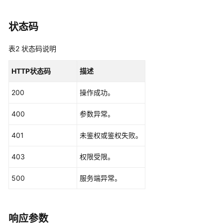
SDK
下
载
状态码
修
表2
状态码说明
订
记
HTTP状态码
描述
录
200
操作成功。
登
录
400
参数异常。
鉴
401
权
未鉴权或鉴权失败。
403
权限受限。
会
议
500
服务端异常。
管
理
应
响应参数