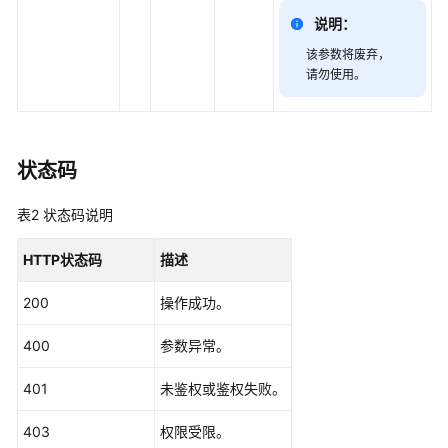
用
说明：
示
例
该参数将废弃，
请勿使用。
接
口
参
考
状态码
创
表2
状态码说明
建
会
HTTP状态码
描述
议
-
200
操作成功。
CreateMeeting
400
参数异常。
取
消
401
未鉴权或鉴权失败。
预
约
403
权限受限。