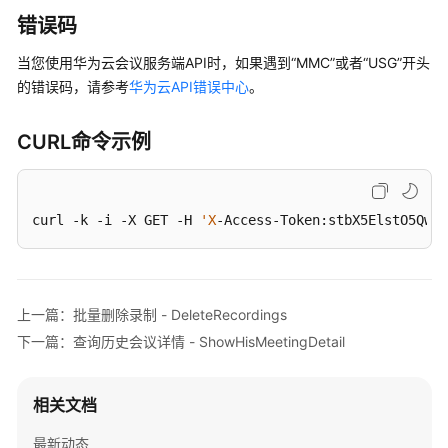
"conferenceState"
: 
"Destroyed"
,

期
错误码
"accessNumber"
: 
"+991117"
,

性
"language"
: 
"zh-CN"
,

会
当您使用华为云会议服务端API时，如果遇到“MMC”或者“USG”开头
"passwordEntry"
: [

议
的错误码，请参考
华为云API错误中心
。
的
                {

子
"conferenceRole"
: 
"general"
,

CURL命令示例
会
"password"
: 
"******"
议
                }

-
            ],

UpdateRecurringSubMeeting
curl -k -i -X GET -H 
"userUUID"
'X
: 
-Access-Token:stbX5ElstO5QwO
"ff8080816a024f05016a4e23424
"scheduserName"
: 
"test008"
,

查
"multiStreamFlag"
: 1,

询
"conferenceType"
: 0,

会
上一篇：批量删除录制 - DeleteRecordings
"confType"
: 
"IMMEDIATELY"
,

议
"isAutoMute"
: 1,

下一篇：查询历史会议详情 - ShowHisMeetingDetail
列
"isAutoRecord"
: 0,

表
-
"guestJoinUri"
: 
"https://c.meeting.huawe
相关文档
SearchMeetings
"recordType"
: 0,

"recordAuxStream"
: 0,

最新动态