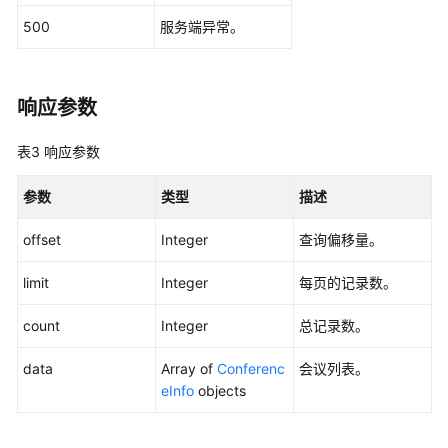
会
议
500
服务端异常。
-
CancelMeeting
响应参数
编
辑
表3
响应参数
预
约
参数
类型
描述
会
议
offset
Integer
查询偏移量。
-
UpdateMeeting
limit
Integer
每页的记录数。
创
count
Integer
总记录数。
建
周
data
Array of
Conferenc
会议列表。
期
eInfo
objects
性
会
议