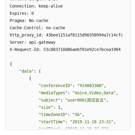
的
Connection: keep-alive

子
Expires: 0

会
Pragma: No-cache

议
Cache-Control: no-cache

-
http_proxy_id: 43bee1151af8115d90358994a7c14cfc

CancelRecurringSubMeeting
Server: api-gateway

X-Request-Id: 53c883710d86aebf01e92ce7bcea1984

编
辑
{

周
"data"
: [

期
性
        {

会
"conferenceID"
: 
"914083388"
,

议
"mediaTypes"
: 
"Voice,Video,Data"
,

-
"subject"
: 
"user8001测试会议"
,

UpdateRecurringMeeting
"size"
: 1,

"timeZoneID"
: 
"56"
,

编
"startTime"
: 
"2019-11-18 23:31"
,

辑
"endTime"
: 
"2019-11-18 23:32"
,

周