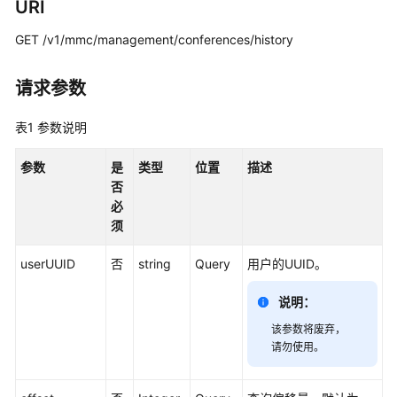
URI
入
门
GET /v1/mmc/management/conferences/history
管
请求参数
理
员
指
表1
参数说明
南
参数
是
类型
位置
描述
视
否
频
必
会
须
议
userUUID
否
string
Query
用户的UUID。
用
户
说明：
指
南
该参数将废弃，
请勿使用。
网
络