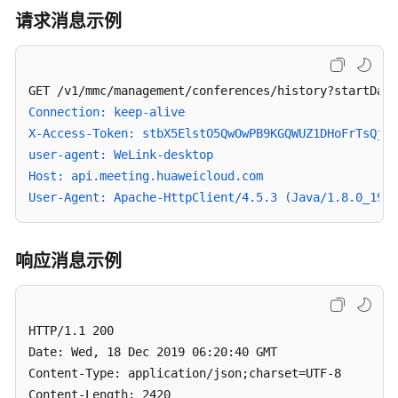
-
请求消息示例
CreateRecurringMeeting
取
消
Connection: keep-alive
周
X-Access-Token: stbX5ElstO5QwOwPB9KGQWUZ1DHoFrTsQjjC
期
user-agent: WeLink-desktop
性
会
Host: api.meeting.huaweicloud.com
议
User-Agent: Apache-HttpClient/4.5.3 (Java/1.8.0_191)
-
CancelRecurringMeeting
响应消息示例
取
消
周
HTTP/1.1 200 

期
Date: Wed, 18 Dec 2019 06:20:40 GMT

性
会
Content-Type: application/json;charset=UTF-8

议
Content-Length: 2420
