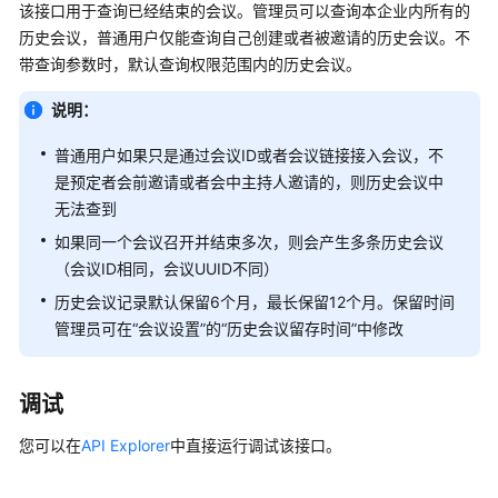
公
该接口用于查询已经结束的会议。管理员可以查询本企业内所有的
告
历史会议，普通用户仅能查询自己创建或者被邀请的历史会议。不
带查询参数时，默认查询权限范围内的历史会议。
产
品
说明：
介
普通用户如果只是通过会议ID或者会议链接接入会议，不
绍
是预定者会前邀请或者会中主持人邀请的，则历史会议中
无法查到
计
费
如果同一个会议召开并结束多次，则会产生多条历史会议
说
（会议ID相同，会议UUID不同）
明
历史会议记录默认保留6个月，最长保留12个月。保留时间
管理员可在“会议设置”的“历史会议留存时间”中修改
购
买
指
调试
南
您可以在
API Explorer
中直接运行调试该接口。
快
速