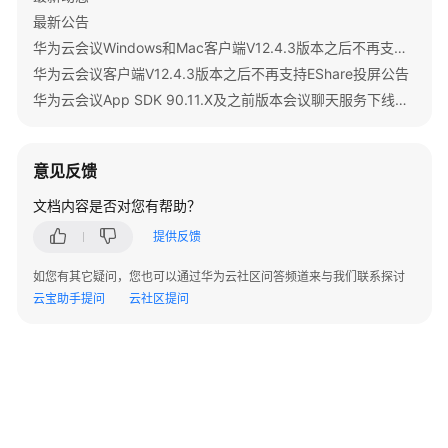
查
"recordAuthType"
: 0,

最新公告
询
"confConfigInfo"
: {

华为云会议Windows和Mac客户端V12.4.3版本之后不再支持IdeaShare投屏公告
会
"prolongLength"
: 15,

华为云会议客户端V12.4.3版本之后不再支持EShare投屏公告
议
"isGuestFreePwd"
: 
false
,

详
华为云会议App SDK 90.11.X及之前版本会议聊天服务下线公告
"isSendNotify"
: 
true
,

情
"isSendSms"
: 
true
,

-
"isAutoMute"
: 
true
,

ShowMeetingDetail
意见反馈
"isSendCalendar"
: 
true
,

"callInRestriction"
: 0,

文档内容是否对您有帮助？
查
"allowGuestStartConf"
: 
true
,

询
提供反馈
会
"isHardTerminalAutoMute"
: 
true
,

议
"enableWaitingRoom"
: 
true
如您有其它疑问，您也可以通过华为云社区问答频道来与我们联系探讨
所
云宝助手提问
云社区提问
            },

在
"vmrFlag"
: 0,

区
"scheduleVmr"
: 
false
,

域
"isHasRecordFile"
: 
false
,

信
"partAttendeeInfo"
: [

息
                {

-
"phone"
: 
"+99111****380"
,
