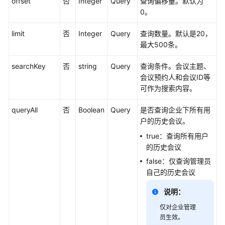
offset
否
Integer
Query
查询偏移量。默认为
研
0。
讨
会
limit
否
Integer
Query
查询数量。默认是20，
用
最大500条。
户
指
searchKey
否
string
Query
查询条件。会议主题、
南
会议预约人和会议ID等
可作为搜索内容。
智
能
queryAll
否
Boolean
Query
是否查询企业下所有用
会
户的历史会议。
议
true：查询所有用户
室
的历史会议
用
户
false：仅查询管理员
指
自己的历史会议
南
说明：
开
仅对企业管理
发
员生效。