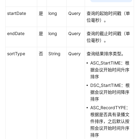
与
集
startDate
是
long
Query
查询的起始时间戳（单
成
位毫秒）。
开
endDate
是
long
Query
查询的截止时间戳（单
发
位毫秒）。
指
南
sortType
否
String
Query
查询结果排序类型。
ASC_StartTIME：根
服
据会议开始时间升序
务
排序
端
API
DSC_StartTIME：根
参
据会议开始时间降序
考
排序
ASC_RecordTYPE：
API
根据是否具有录播文
概
件排序，之后默认按
述
照会议开始时间升序
排序