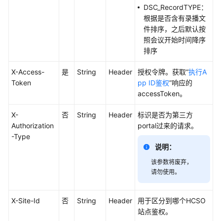
SDK
DSC_RecordTYPE：
下
根据是否含有录播文
载
件排序，之后默认按
照会议开始时间降序
修
排序
订
记
X-Access-
是
String
Header
授权令牌。获取“
执行A
录
Token
pp ID鉴权
”响应的
accessToken。
登
录
X-
否
String
Header
标识是否为第三方
鉴
Authorization
portal过来的请求。
权
-Type
说明：
会
该参数将废弃，
议
请勿使用。
管
理
X-Site-Id
否
String
Header
用于区分到哪个HCSO
站点鉴权。
应