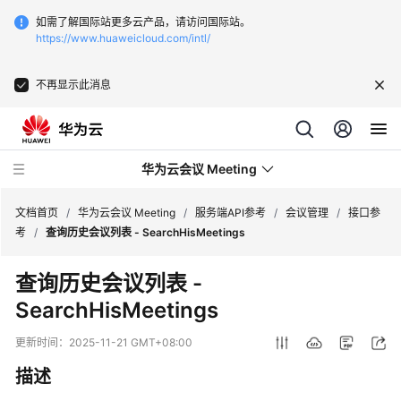
如需了解国际站更多云产品，请访问国际站。
https://www.huaweicloud.com/intl/
不再显示此消息
华为云会议 Meeting
文档首页
/
华为云会议 Meeting
/
服务端API参考
/
会议管理
/
接口参
考
/
查询历史会议列表 - SearchHisMeetings
最
查询历史会议列表 -
新
SearchHisMeetings
动
态
更新时间：
2025-11-21 GMT+08:00
服
描述
务