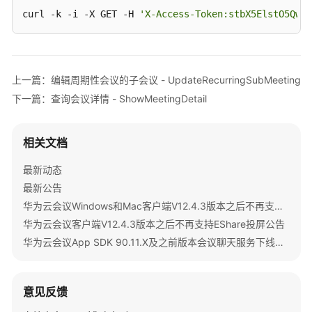
子
curl -k -i -X GET -H 
"conferenceRole"
'X-Access-Token:stbX5ElstO5QwOw
: 
"general"
,

会
"password"
: 
"******"
议
-
                }

UpdateRecurringSubMeeting
            ],

上一篇：编辑周期性会议的子会议 - UpdateRecurringSubMeeting
"userUUID"
: 
"ff808081699b56cb0169be10350
查
"scheduserName"
: 
"user8002"
,

下一篇：查询会议详情 - ShowMeetingDetail
询
"multiStreamFlag"
: 1,

会
"conferenceType"
: 0,

议
相关文档
"confType"
: 
"IMMEDIATELY"
,

列
"isAutoMute"
: 1,

最新动态
表
"isAutoRecord"
: 0,

-
最新公告
"chairJoinUri"
: 
"https://c.meeting.huawe
SearchMeetings
华为云会议Windows和Mac客户端V12.4.3版本之后不再支持IdeaShare投屏公告
"guestJoinUri"
: 
"https://c.meeting.huawe
华为云会议客户端V12.4.3版本之后不再支持EShare投屏公告
"recordType"
: 0,

查
华为云会议App SDK 90.11.X及之前版本会议聊天服务下线公告
"recordAuxStream"
: 0,

询
会
"confConfigInfo"
: {

议
"isSendNotify"
: true,

意见反馈
详
"isSendSms"
: true,

情