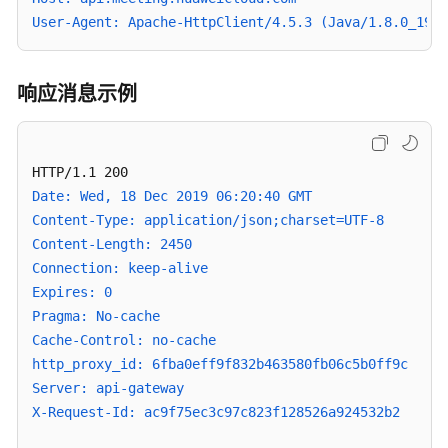
周
User-Agent: Apache-HttpClient/4.5.3 (Java/1.8.0_191)
期
性
会
响应消息示例
议
-
CancelRecurringMeeting
取
Date: Wed, 18 Dec 2019 06:20:40 GMT
消
Content-Type: application/json;charset=UTF-8
周
Content-Length: 2450
期
Connection: keep-alive
性
Expires: 0
会
Pragma: No-cache
议
Cache-Control: no-cache
的
http_proxy_id: 6fba0eff9f832b463580fb06c5b0ff9c
子
会
Server: api-gateway
议
X-Request-Id: ac9f75ec3c97c823f128526a924532b2
-