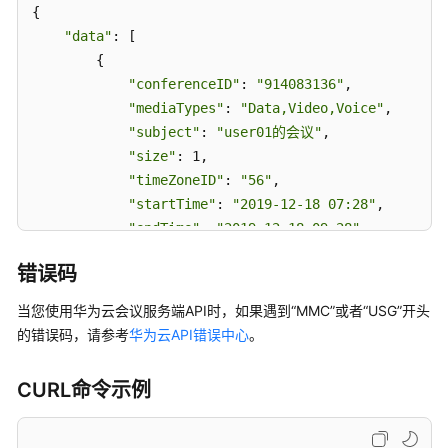
CancelRecurringSubMeeting
{

"data"
: [

编
        {

辑
"conferenceID"
: 
"914083136"
,

周
"mediaTypes"
: 
"Data,Video,Voice"
,

期
"subject"
: 
"user01的会议"
,

性
"size"
: 1,

会
"timeZoneID"
: 
"56"
,

议
"startTime"
: 
"2019-12-18 07:28"
,

-
UpdateRecurringMeeting
"endTime"
: 
"2019-12-18 09:28"
,

"conferenceState"
: 
"Created"
,

错误码
编
"accessNumber"
: 
"+991117"
,

辑
"language"
: 
"zh-CN"
,

当您使用华为云会议服务端API时，如果遇到“MMC”或者“USG”开头
周
"passwordEntry"
: [

的错误码，请参考
华为云API错误中心
。
期
                {

性
"conferenceRole"
: 
"chair"
,

会
CURL命令示例
"password"
: 
"******"
议
                },

的
                {
