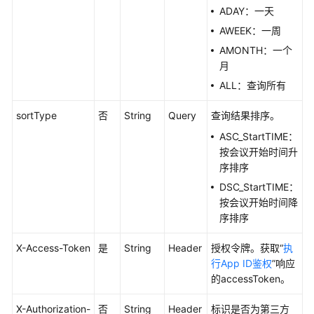
ADAY：一天
指
南
AWEEK：一周
AMONTH：一个
服
月
务
ALL：查询所有
端
API
sortType
否
String
Query
查询结果排序。
参
ASC_StartTIME：
考
按会议开始时间升
序排序
API
概
DSC_StartTIME：
述
按会议开始时间降
序排序
SDK
X-Access-Token
下
是
String
Header
授权令牌。获取“
执
载
行App ID鉴权
”响应
的accessToken。
修
X-Authorization-
否
String
Header
标识是否为第三方
订