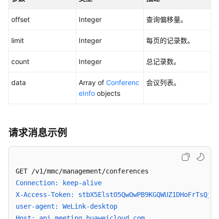
辑
预
offset
Integer
查询偏移量。
约
会
limit
Integer
每页的记录数。
议
count
-
Integer
总记录数。
UpdateMeeting
data
Array of
Conferenc
会议列表。
eInfo
objects
创
建
周
期
请求消息示例
性
会
议
-
CreateRecurringMeeting
Connection: keep-alive
X-Access-Token: stbX5ElstO5QwOwPB9KGQWUZ1DHoFrTsQjjC
取
user-agent: WeLink-desktop
消
Host: api.meeting.huaweicloud.com