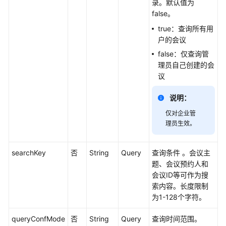
录。默认值为
南
false。
true：查询所有用
智
户的会议
能
false：仅查询管
会
理员自己创建的会
议
议
室
用
说明：
户
指
仅对企业管
南
理员生效。
开
searchKey
否
String
Query
查询条件 。会议主
发
题、会议预约人和
与
会议ID等可作为搜
集
索内容。长度限制
成
为1-128个字符。
开
queryConfMode
否
String
Query
查询时间范围。
发