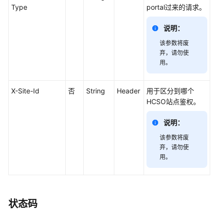
Type
portal过来的请求。
记
录
说明：
登
该参数将废
录
弃，请勿使
鉴
用。
权
X-Site-Id
否
String
Header
用于区分到哪个
会
HCSO站点鉴权。
议
管
说明：
理
该参数将废
弃，请勿使
应
用。
用
示
例
状态码
接
口