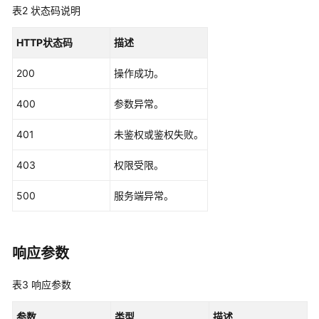
表2
状态码说明
参
考
HTTP状态码
描述
创
200
操作成功。
建
会
400
参数异常。
议
-
401
未鉴权或鉴权失败。
CreateMeeting
403
权限受限。
取
消
500
服务端异常。
预
约
会
议
响应参数
-
CancelMeeting
表3
响应参数
编
参数
类型
描述