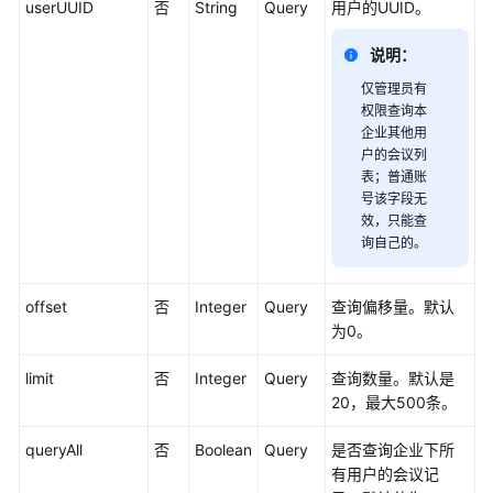
员
userUUID
否
String
Query
用户的UUID。
指
南
说明：
仅管理员有
视
权限查询本
频
企业其他用
会
户的会议列
议
表；普通账
用
号该字段无
户
效，只能查
询自己的。
指
南
offset
否
Integer
Query
查询偏移量。默认
网
为0。
络
研
limit
否
Integer
Query
查询数量。默认是
讨
20，最大500条。
会
用
queryAll
否
Boolean
Query
是否查询企业下所
户
有用户的会议记
指