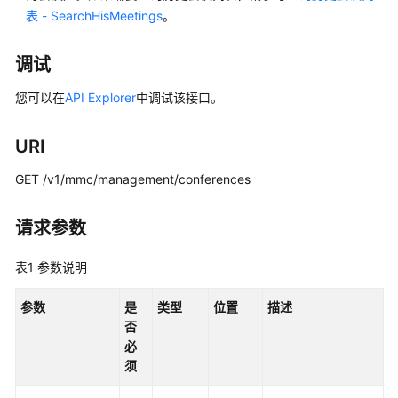
介
表 - SearchHisMeetings
。
绍
计
调试
费
您可以在
API Explorer
中调试该接口。
说
明
URI
购
GET /v1/mmc/management/conferences
买
指
南
请求参数
快
表1
参数说明
速
入
参数
是
类型
位置
描述
门
否
必
管
须
理