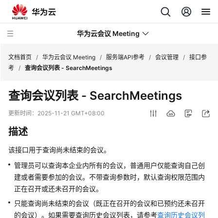
华为云会议 Meeting
文档首页
/
华为云会议 Meeting
/
服务端API参考
/
会议管理
/
接口参
考
/
查询会议列表 - SearchMeetings
最
查询会议列表 - SearchMeetings
新
动
更新时间：
2025-11-21 GMT+08:00
态
描述
服
该接口用于查询尚未结束的会议。
务
公
管理员可以查询本企业内所有的会议，普通用户仅能查询自己创
告
建或者需要参加的会议。不带查询参数时，默认查询权限范围内
正在召开或还未召开的会议。
产
只能查询尚未结束的会议（既正在召开的会议和已预约还未召开
品
的会议）。如果需要查询历史会议列表，请参考
查询历史会议列