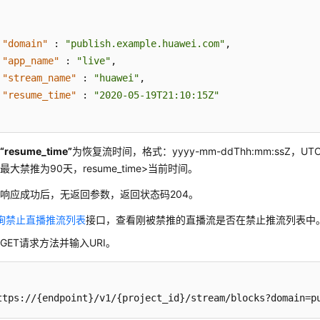
"domain"
:
"publish.example.huawei.com"
,
"app_name"
:
"live"
,
"stream_name"
:
"huawei"
,
"resume_time"
:
"2020-05-19T21:10:15Z"
中
“resume_time”
为恢复流时间，格式：yyyy-mm-ddThh:mm:ssZ，
最大禁推为90天，resume_time>当前时间。
响应成功后，无返回参数，返回状态码204。
询禁止直播推流列表
接口，查看刚被禁推的直播流是否在禁止推流列表中
GET请求方法并输入URI。
ttps://{endpoint}/v1/{project_id}/stream/blocks?domain=p