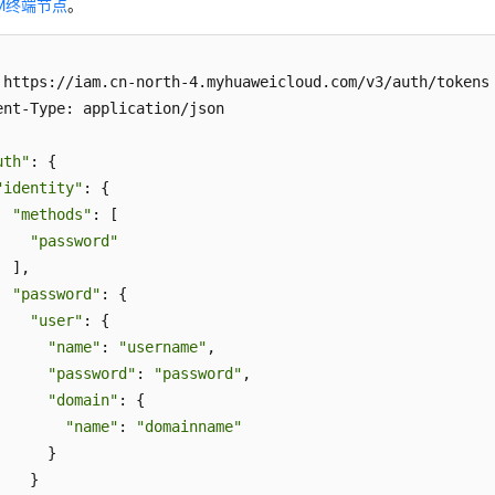
AM终端节点
。
 https://iam.cn-north-4.myhuaweicloud.com/v3/auth/tokens

ent-Type: application/json

uth"
: {

"identity"
: {

"methods"
: [

"password"
 ],

"password"
: {

"user"
: {

"name"
: 
"username"
, 

"password"
: 
"password"
, 

"domain"
: {

"name"
: 
"domainname"
     }

   }
