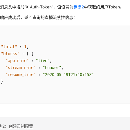
消息头中增加“X-Auth-Token”，值设置为
步骤2
中获取的用户Token。
求响应成功后，返回查询的直播流禁推信息：
"total"
:
1
,
"blocks"
:
[
{
"app_name"
:
"live"
,
"stream_name"
:
"huawei"
,
"resume_time"
:
"2020-05-19T21:10:15Z"
}
例2：创建录制配置