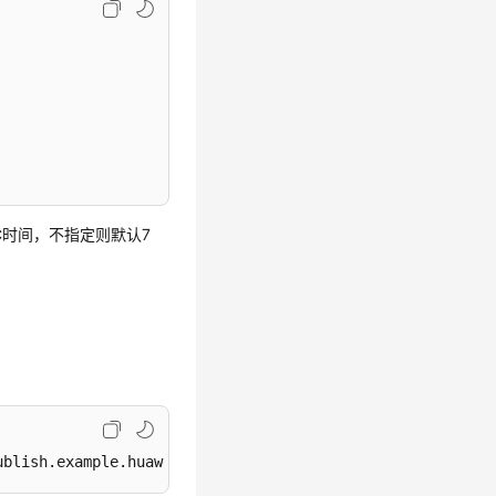
UTC时间，不指定则默认7
。
ublish.example.huawei.com&app_name=live&stream_name=huaw