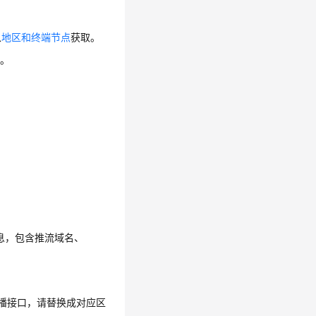
从
地区和终端节点
获取。
D
。
信息，包含推流域名、
直播接口，请替换成对应区