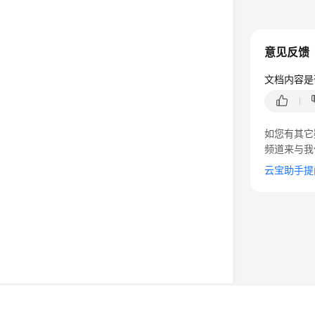
意见反馈
文档内容是
如您有其它
频道来与我
云宝助手提
©2026 Huaweicloud.com 版权所有
黔ICP备20004760号-