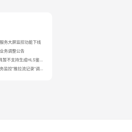
服务大屏监控功能下线
业务调整公告
Key防盗链地址生成工具暂不支持生成HLS鉴权地址的公告
华为云视频直播服务业务监控“推拉流记录”调整为“推流记录”的公告
法律条文
隐私政策