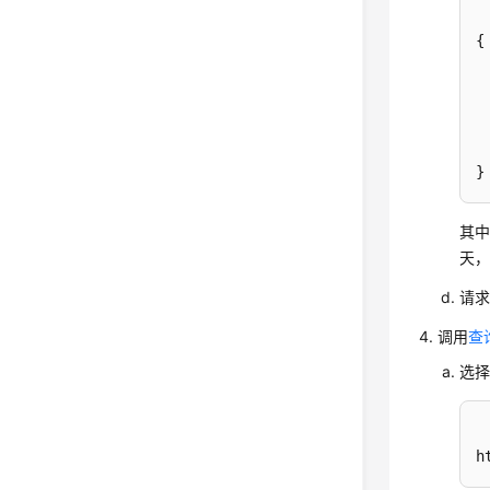
{
}
其
天，
请求
调用
查
选择
h