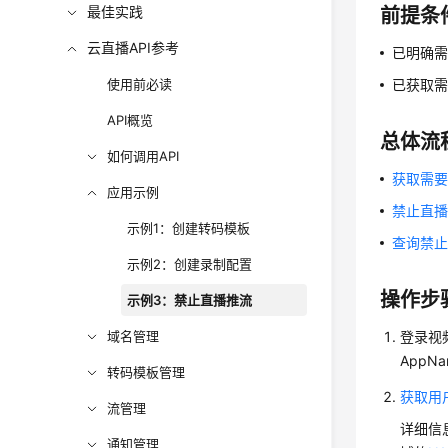
最佳实践
前提条
云直播API参考
已明确需
使用前必读
已获取需
API概览
总体流
如何调用API
获取需
应用示例
禁止直
示例1：创建转码模板
查询禁
示例2：创建录制配置
操作步
示例3：禁止直播推流
域名管理
登录视
AppNa
转码模板管理
获取用户
流管理
详细信
通知管理