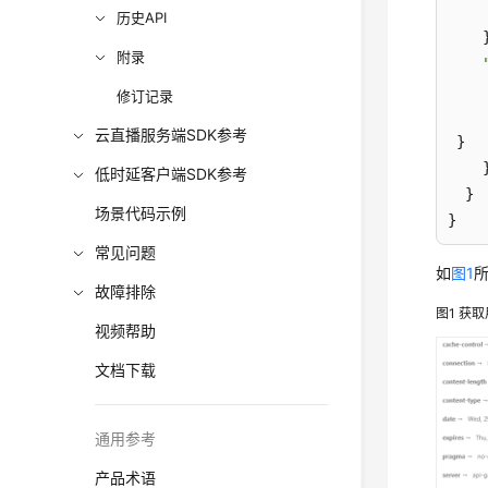
     
历史API
    }
附录
修订记录
云直播服务端SDK参考
 }

    }
低时延客户端SDK参考
  }

场景代码示例
}
常见问题
如
图1
所
故障排除
图1
获取
视频帮助
文档下载
通用参考
产品术语