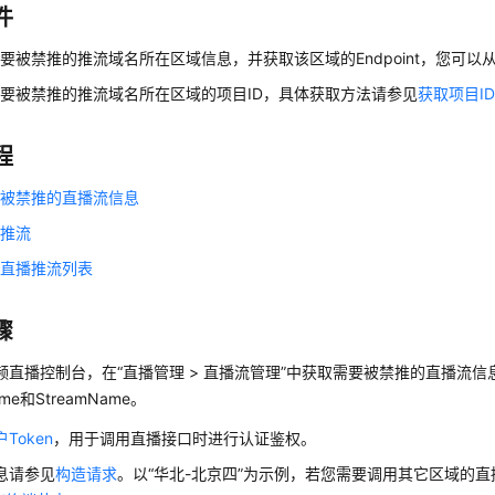
件
要被禁推的推流域名所在区域信息，并获取该区域的Endpoint，您可以
要被禁推的推流域名所在区域的项目ID，具体获取方法请参见
获取项目I
程
要被禁推的直播流信息
播推流
止直播推流列表
骤
频直播控制台，在“直播管理 > 直播流管理”中获取需要被禁推的直播流
me和StreamName。
Token
，用于调用直播接口时进行认证鉴权。
息请参见
构造请求
。以“华北-北京四”为示例，若您需要调用其它区域的