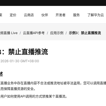
案
定价
云商店
伙伴
开发者
服务
了解华为云
频直播 Live
/
云直播API参考
/
应用示例
/
示例3：禁止直播推流
3：禁止直播推流
：
2026-01-30 GMT+08:00
述
您直播业务中存在直播内容不合法或推流地址被非法盗用，您可以调用直播
从而保障直播资源的安全。
用户如何使用API调用的方式禁推某个直播流。