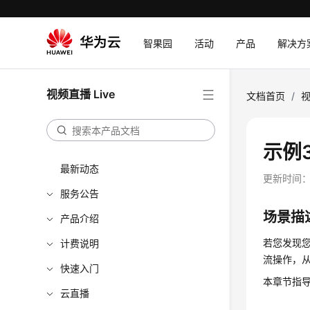
智果园
活动
产品
解决方
视频直播 Live
文档首页
/
视
示例
最新动态
更新时间
服务公告
场景描
产品介绍
若您发现
计费说明
流操作，
快速入门
本章节指导
云直播