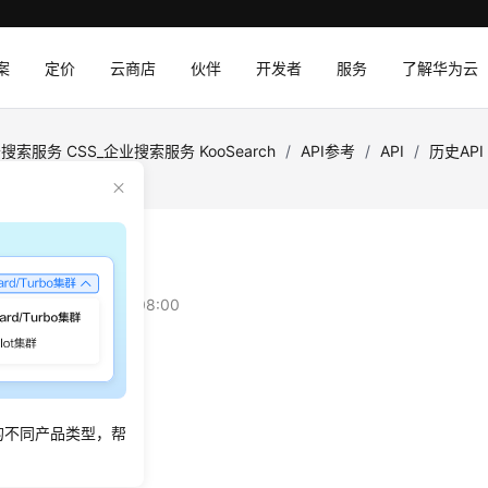
案
定价
云商店
伙伴
开发者
服务
了解华为云
搜索服务 CSS_企业搜索服务 KooSearch
/
API参考
/
API
/
历史API
地上传文档
：
2026-03-16 GMT+08:00
绍
接口，本地上传文档
的不同产品类型，帮