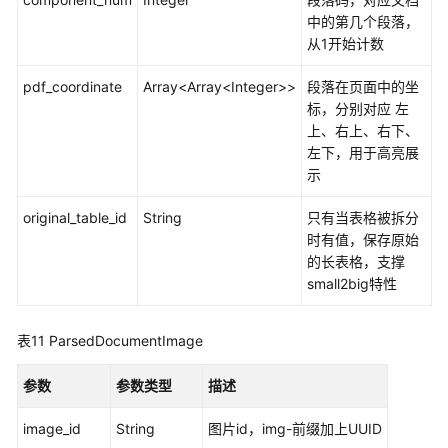
助
中的第几个段落，
从1开始计数
文
档
pdf_coordinate
Array<Array<Integer>>
段落在页面中的坐
下
标，分别对应 左
载
上、右上、右下、
左下，用于高亮展
示
通
用
original_table_id
String
只有当表格被拆分
参
时有值，保存原始
考
的长表格，支撑
small2big特性
产
品
表11
ParsedDocumentImage
术
语
参数
参数类型
描述
责
image_id
String
图片id，img-前缀加上UUID
任