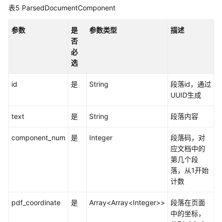
表5
ParsedDocumentComponent
用
户
参数
是
参数类型
描述
的
否
文
必
档
选
解
析
id
是
String
段落id，通过
规
UUID生成
则
定
text
是
String
段落内容
义
component_num
是
Integer
段落码，对
文
应文档中的
档
第几个段
解
落，从1开始
析
计数
pdf_coordinate
是
Array<Array<Integer>>
段落在页面
查
中的坐标，
询