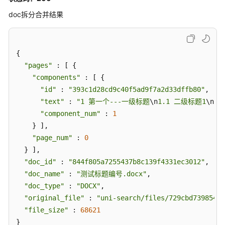
doc拆分合并结果
{

"pages"
 : [ {

"components"
 : [ {

"id"
 : 
"393c1d28cd9c40f5ad9f7a2d33dffb80"
,

"text"
 : 
"1 第一个---一级标题
\n
1.1 二级标题1
\n
阿
"component_num"
 : 
1
    } ],

"page_num"
 : 
0
  } ],

"doc_id"
 : 
"844f805a7255437b8c139f4331ec3012"
,

"doc_name"
 : 
"测试标题编号.docx"
,

"doc_type"
 : 
"DOCX"
,

"original_file"
 : 
"uni-search/files/729cbd7398544
"file_size"
 : 
68621
}