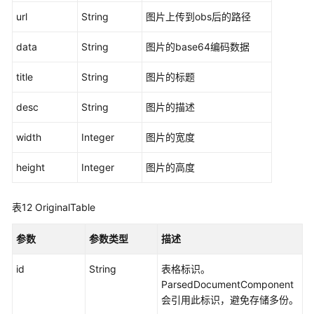
共
url
String
图片上传到obs后的路径
担
data
String
图片的base64编码数据
云
服
title
String
图片的标题
务
等
desc
String
图片的描述
级
协
width
Integer
图片的宽度
议
（SLA）
height
Integer
图片的高度
白
表12
OriginalTable
皮
书
参数
参数类型
描述
资
源
id
String
表格标识。
ParsedDocumentComponent
支
会引用此标识，避免存储多份。
持