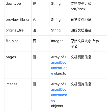
构
doc_type
是
String
文档类型，如
化
pdf/docx
数
据
preview_file_url
否
String
预览文件地址
original_file
否
String
原始文档路径
文
件
file_size
否
Integer
原始文档大小,单位：
管
字节
理
pages
否
Array of
P
文档页面信息
FAQ
arsedDoc
管
umentPag
理
e
objects
FAQ
images
否
Array of
P
文档图片信息
批
arsedDoc
量
umentIma
管
ge
理
objects