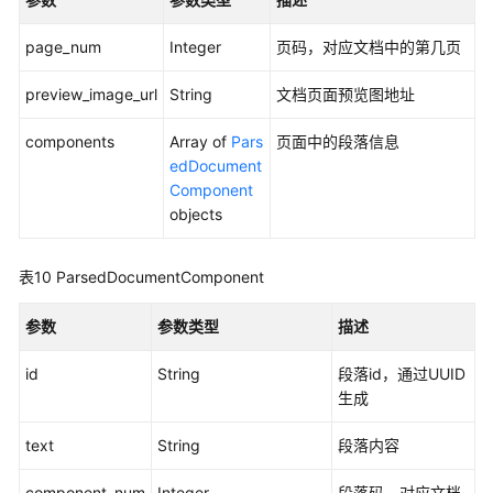
容
解
page_num
Integer
页码，对应文档中的第几页
析
异
preview_image_url
String
文档页面预览图地址
步
任
components
Array of
Pars
页面中的段落信息
务
edDocument
结
Component
果
objects
查
询
表10
ParsedDocumentComponent
公
参数
参数类型
描述
共
参
id
String
段落id，通过UUID
数
生成
视
text
String
段落内容
频
帮
component_num
Integer
段落码，对应文档