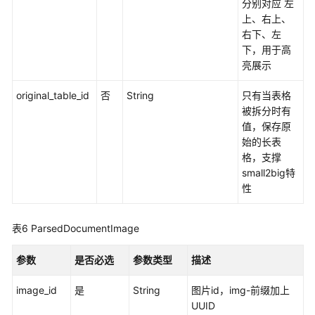
分别对应 左
ocr
上、右上、
解
右下、左
析
下，用于高
结
亮展示
果
original_table_id
否
String
只有当表格
查
被拆分时有
询
值，保存原
文
始的长表
档
格，支撑
解
small2big特
析
性
结
果
表6
ParsedDocumentImage
批
量
参数
是否必选
参数类型
描述
删
除
image_id
是
String
图片id，img-前缀加上
任
UUID