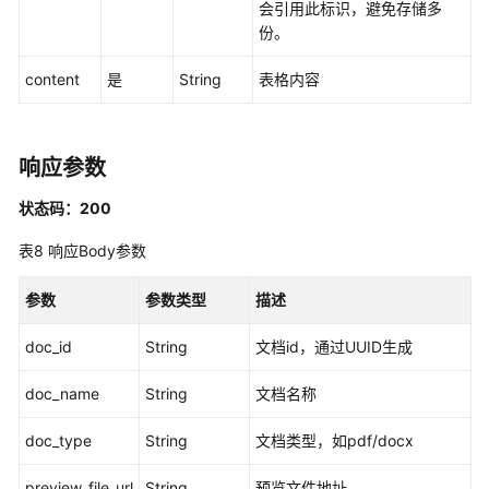
文
会引用此标识，避免存储多
档
份。
转
html
content
是
String
表格内容
结
果
响应参数
查
询
状态码：200
解
析
表8
响应Body参数
任
务
参数
参数类型
描述
状
态
doc_id
String
文档id，通过UUID生成
取
doc_name
String
文档名称
消
解
doc_type
String
文档类型，如pdf/docx
析
任
preview_file_url
String
预览文件地址