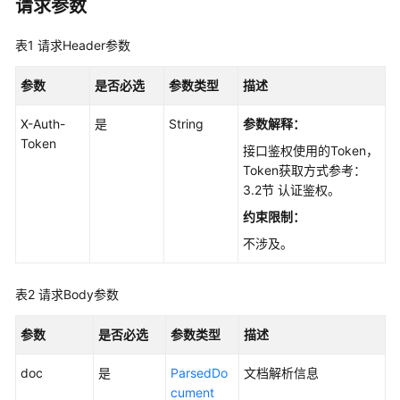
请求参数
最
佳
表1
请求Header参数
实
践
参数
是否必选
参数类型
描述
API
X-Auth-
是
String
参数解释：
参
Token
考
接口鉴权使用的Token，
Token获取方式参考：
使
3.2节 认证鉴权。
用
约束限制：
前
不涉及。
必
读
表2
请求Body参数
API
概
参数
是否必选
参数类型
描述
览
doc
是
ParsedDo
文档解析信息
如
cument