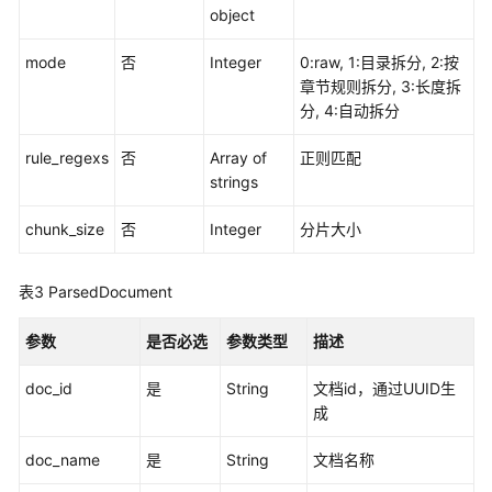
何
object
调
用
mode
否
Integer
0:raw, 1:目录拆分, 2:按
API
章节规则拆分, 3:长度拆
分, 4:自动拆分
API
rule_regexs
否
Array of
正则匹配
strings
API
chunk_size
否
Integer
分片大小
历
史
API
表3
ParsedDocument
知
参数
是否必选
参数类型
描述
识
库
doc_id
是
String
文档id，通过UUID生
管
成
理
doc_name
是
String
文档名称
结