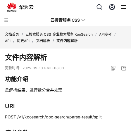
云搜索服务 CSS
文档首页
/
云搜索服务 CSS_企业搜索服务 KooSearch
/
API参考
/
API
/
历史API
/
文档解析
/
文件内容解析
文件内容解析
产
更新时间：
2025-09-10 GMT+08:00
品
功能介绍
介
绍
拿解析结果，进行拆分合并处理
用
URI
户
指
POST /v1/koosearch/doc-search/parse-result/split
南