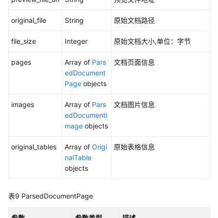
务
original_file
String
原始文档路径
从
file_size
Integer
原始文档大小,单位：字节
obs
获
pages
Array of
Pars
文档页面信息
取
edDocument
文
Page
objects
档
images
Array of
Pars
文档图片信息
从
edDocumentI
本
mage
objects
地
上
original_tables
Array of
Origi
原始表格信息
传
nalTable
文
objects
档
文
表9
ParsedDocumentPage
档
内
参数
参数类型
描述