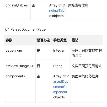
搜
original_tables
否
Array of
O
原始表格信息
索
riginalTabl
与
e
objects
问
答
表4
ParsedDocumentPage
对
参数
话
是否必选
参数类型
描述
历
page_num
是
Integer
页码，对应文档中的
史
第几页
图
preview_image_url
否
String
文档页面预览图地址
片
管
components
否
Array of
P
页面中的段落信息
理
arsedDoc
umentCo
模
mponent
型
objects
管
理