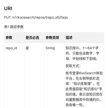
用
URI
户
指
PUT /v1/koosearch/repos/{repo_id}/faqs
南
表1
路径参数
最
佳
参数
是否必选
参数类型
描述
实
践
repo_id
是
String
知识库ID，1～64个字
符，只能包含数字、字
API
母、中划线和下划线。
参
获取方式：
考
账号登录KooSearch体验
平台，在左侧导航栏选
使
择："知识库管理" ，在
用
此界面获取"知识库ID"字
前
段的值，表示该知识库在
必
向量数据库中存储的ID，
读
具有唯一性。