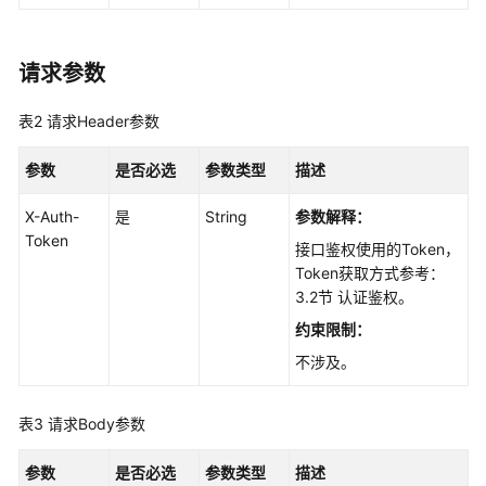
API
概
览
请求参数
如
表2
请求Header参数
何
调
参数
是否必选
参数类型
描述
用
API
X-Auth-
是
String
参数解释：
Token
接口鉴权使用的Token，
API
Token获取方式参考：
3.2节 认证鉴权。
API
约束限制：
历
不涉及。
史
API
表3
请求Body参数
知
参数
是否必选
参数类型
描述
识