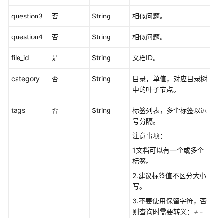
建
question3
否
String
相似问题。
FAQ
question4
否
String
相似问题。
更
新
file_id
是
String
文档ID。
FAQ
category
否
String
目录，单值，对应目录树
获
中的叶子节点。
取
FAQ
tags
否
String
标签列表，多个标签以逗
号分隔。
查
注意事项：
询
1文档可以有一个或多个
FAQ
标签。
列
表
2.建议标签值不区分大小
写。
删
3.不要使用保留字符，否
除
则查询时需要转义：
+ -
FAQ