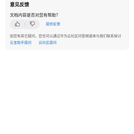
意见反馈
文
文档内容是否对您有帮助？
档
提供反馈
下
载
如您有其它疑问，您也可以通过华为云社区问答频道来与我们联系探讨
云宝助手提问
云社区提问
通
用
参
考
产
品
术
语
责
任
共
©2026 Huaweicloud.com 版权所有
黔ICP备20004760号-14
苏B2-20130048号