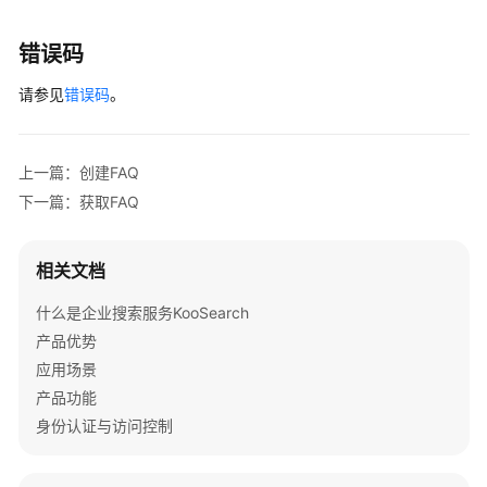
析
规
错误码
则
定
请参见
错误码
。
义
文
上一篇：创建FAQ
档
下一篇：获取FAQ
解
析
相关文档
公
共
什么是企业搜索服务KooSearch
参
产品优势
数
应用场景
产品功能
视
身份认证与访问控制
频
帮
助