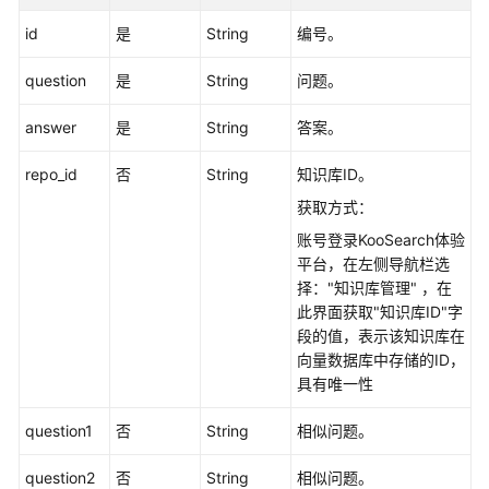
库
id
是
String
编号。
管
理
question
是
String
问题。
结
answer
是
String
答案。
构
化
repo_id
否
String
知识库ID。
数
获取方式：
据
账号登录KooSearch体验
平台，在左侧导航栏选
文
择："知识库管理" ，在
件
此界面获取"知识库ID"字
管
段的值，表示该知识库在
理
向量数据库中存储的ID，
具有唯一性
FAQ
管
question1
否
String
相似问题。
理
question2
否
String
相似问题。
创