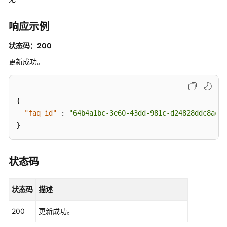
话
历
响应示例
史
状态码：200
图
更新成功。
片
管
理
{
模
"faq_id"
:
"64b4a1bc-3e60-43dd-981c-d24828ddc8ac"
型
}
管
理
状态码
用
户
状态码
描述
的
文
200
更新成功。
档
解