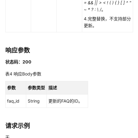
= && || > < ! ( ) { } [ ] ^ "
~ * ? : \ /
。
批
4.完整替换，不支持部分
量
更新。
删
除
FAQ
响应参数
FAQ
批
状态码：200
量
表4
响应Body参数
管
理
参数
参数类型
描述
搜
faq_id
String
更新的FAQ的ID。
索
与
问
答
请求示例
无
对