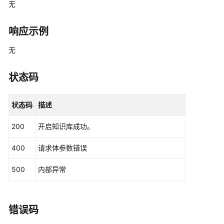
无
问
答
prompt
响应示例
设
无
置
通
状态码
用
问
答
状态码
描述
prompt
200
开启知识库成功。
开
400
请求体参数错误
启
知
500
内部异常
识
库
关
错误码
闭