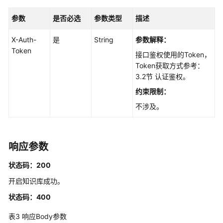
何
调
参数
是否必选
参数类型
描述
用
API
X-Auth-
是
String
参数解释：
Token
接口鉴权使用的Token，
API
Token获取方式参考：
3.2节 认证鉴权。
API
约束限制：
历
不涉及。
史
API
响应参数
知
识
状态码：200
库
开启知识库成功。
管
理
状态码：400
表3
响应Body参数
创