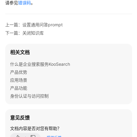
知
请参见
错误码
。
识
库
上一篇：设置通用问答prompt
获
下一篇：关闭知识库
取
知
识
相关文档
库
列
什么是企业搜索服务KooSearch
表
产品优势
应用场景
查
产品功能
询
身份认证与访问控制
知
识
库
意见反馈
详
情
文档内容是否对您有帮助？