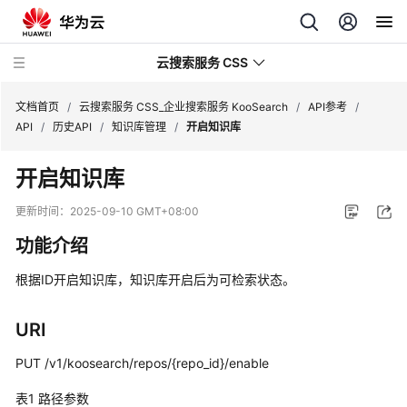
云搜索服务 CSS
文档首页
/
云搜索服务 CSS_企业搜索服务 KooSearch
/
API参考
/
API
/
历史API
/
知识库管理
/
开启知识库
开启知识库
产
更新时间：
2025-09-10 GMT+08:00
品
功能介绍
介
绍
根据ID开启知识库，知识库开启后为可检索状态。
用
URI
户
指
PUT /v1/koosearch/repos/{repo_id}/enable
南
表1
路径参数