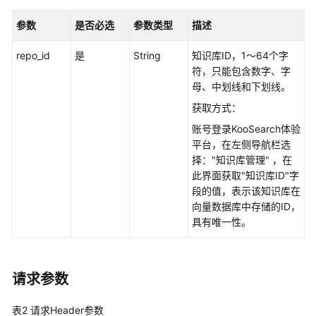
最
佳
参数
是否必选
参数类型
描述
实
践
repo_id
是
String
知识库ID，1～64个字
符，只能包含数字、字
API
母、中划线和下划线。
参
获取方式：
考
账号登录KooSearch体验
平台，在左侧导航栏选
使
择："知识库管理" ，在
用
此界面获取"知识库ID"字
前
段的值，表示该知识库在
必
向量数据库中存储的ID，
读
具有唯一性。
API
概
览
请求参数
如
表2
请求Header参数