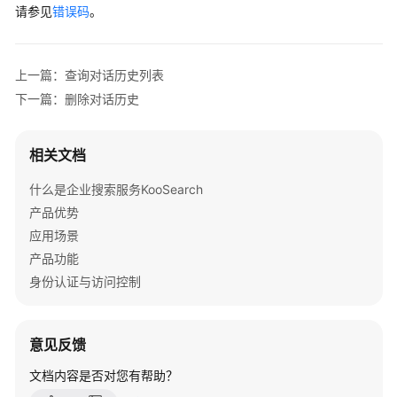
文
请参见
错误码
。
    }, {

档
"id"
 : 
80056
,

下
"reference_id"
 : 
"432074d3792fdd7872112b43720b
载
上一篇：查询对话历史列表
"doc_title"
 : 
"植物识别App推荐.docx"
,

下一篇：删除对话历史
"subtitle"
 : 
"植物识别App推荐"
,

通
"doc_content"
 : 
"推荐7款专业的植物识别App，植
用
"page_num"
 : 
1
,

相关文档
参
"component_num"
 : 
1
,

考
"score"
 : 
0.0503306
什么是企业搜索服务KooSearch
    } ]

产品优势
产
  }, {

应用场景
品
"question_id"
 : 
"18e51106-fcd7-4578-a514-bb579ff
术
产品功能
"chat_id"
 : 
"52fbf94c-fe28-4be7-a466-4745fcaf0b2
语
身份认证与访问控制
"question"
 : 
"植物的器官有哪些？分别由什么作用"
,

"answer"
 : 
"植物的器官包括根、茎、叶、花、果实和种子
责
"pangu_answer"
 : 
"植物的器官包括根、茎、叶、花、果
任
意见反馈
共
"create_date_time"
 : 
"1731377523363"
,

担
文档内容是否对您有帮助？
"pangu_question"
 : 
"{
\"
max_tokens
\"
:300,
\"
messag
"feedback_status"
 : 
0
,
