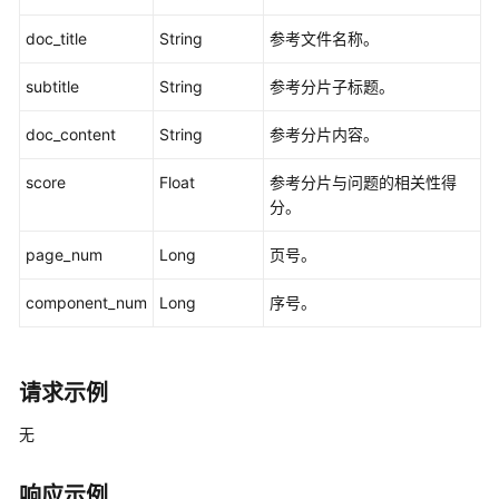
获
取
doc_title
String
参考文件名称。
对
话
subtitle
String
参考分片子标题。
历
史
doc_content
String
参考分片内容。
score
Float
参考分片与问题的相关性得
删
分。
除
对
page_num
Long
页号。
话
历
component_num
Long
序号。
史
批
量
请求示例
删
除
无
对
话
响应示例