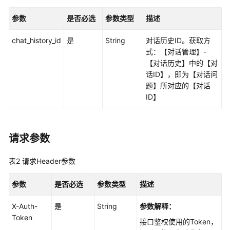
最
佳
参数
是否必选
参数类型
描述
实
践
chat_history_id
是
String
对话历史ID。获取方
式：【对话管理】-
API
【对话历史】中的【对
参
话ID】，即为【对话问
考
题】所对应的【对话
ID】
使
用
前
请求参数
必
读
表2
请求Header参数
API
参数
是否必选
参数类型
描述
概
览
X-Auth-
是
String
参数解释：
Token
接口鉴权使用的Token，
如