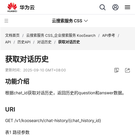
云搜索服务 CSS
文档首页
/
云搜索服务 CSS_企业搜索服务 KooSearch
/
API参考
/
API
/
历史API
/
对话历史
/
获取对话历史
获取对话历史
产
更新时间：
2025-09-10 GMT+08:00
品
功能介绍
介
绍
根据chat_id获取对话历史，返回历史的question和answer数据。
用
URI
户
指
GET /v1/koosearch/chat-history/{chat_history_id}
南
表1
路径参数