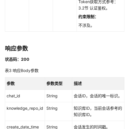
Token获取方式参考：
何
3.2节 认证鉴权。
调
用
约束限制：
API
不涉及。
API
响应参数
API
状态码：200
历
史
表3
响应Body参数
API
参数
参数类型
描述
知
识
chat_id
String
会话ID，会话的唯一标识。
库
管
knowledge_repo_id
String
知识库ID，当前会话参考的
理
知识库ID。
结
create_date_time
String
会话发生的时间戳。