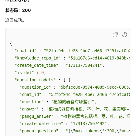
历
史
状态码：200
返回成功。
图
片
管
理
{

"chat_id"
 : 
"52fbf94c-fe28-4be7-a466-4745fcaf0b21"
模
"knowledge_repo_id"
 : 
"51a167c6-cd14-4619-848b-eeb
型
"create_date_time"
 : 
"1731377504241"
,

管
"is_del"
 : 
0
,

理
"question_models"
 : [ {

"question_id"
 : 
"5bf1cc8e-9574-4085-9ecc-600519a
用
"chat_id"
 : 
"52fbf94c-fe28-4be7-a466-4745fcaf0b2
户
"question"
 : 
"植物的器官有哪些？"
,

的
"answer"
 : 
"植物的器官包括根、茎、叶、花、果实和种子
文
"pangu_answer"
 : 
"植物的器官包括根、茎、叶、花、果
档
"create_date_time"
解
 : 
"1731377507492"
,

析
"pangu_question"
 : 
"{
\"
max_tokens
\"
:300,
\"
messag