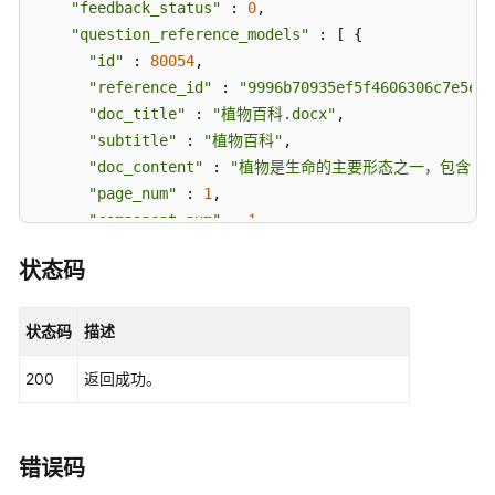
规
"feedback_status"
 : 
0
,

则
"question_reference_models"
 : [ {

定
"id"
 : 
80054
,

义
"reference_id"
 : 
"9996b70935ef5f4606306c7e5e13
"doc_title"
 : 
"植物百科.docx"
,

文
"subtitle"
 : 
"植物百科"
,

档
"doc_content"
 : 
"植物是生命的主要形态之一，包含了
解
"page_num"
 : 
1
,

析
"component_num"
 : 
1
,

"score"
 : 
0.911495
公
状态码
    }, {

共
参
"id"
 : 
80055
,

数
"reference_id"
 : 
"957e281be7fe5ef3d3599005bb19
状态码
描述
"doc_title"
 : 
"多肉图鉴.pdf"
,

视
200
返回成功。
"subtitle"
 : 
"多肉图鉴"
,

频
"doc_content"
 : 
"多肉图鉴
\n
多肉类植物大都生长在干
帮
"page_num"
 : 
1
,

助
"component_num"
 : 
1
,

错误码
"score"
 : 
0.0907355