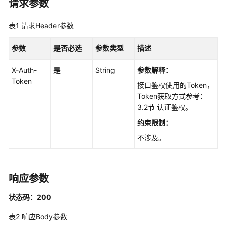
请求参数
最
佳
表1
请求Header参数
实
践
参数
是否必选
参数类型
描述
API
X-Auth-
是
String
参数解释：
参
Token
考
接口鉴权使用的Token，
Token获取方式参考：
使
3.2节 认证鉴权。
用
约束限制：
前
不涉及。
必
读
API
响应参数
概
览
状态码：200
表2
响应Body参数
如