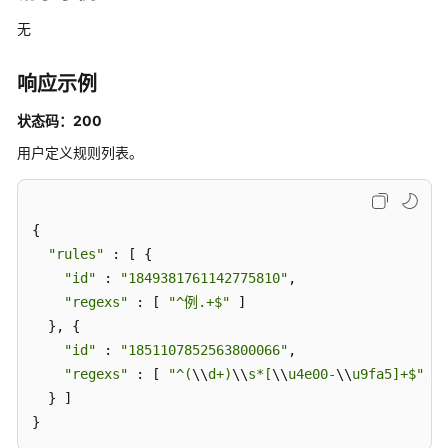
搜
无
索
与
问
响应示例
答
状态码：200
对
用户定义规则列表。
话
历
史
{

"rules"
 : [ {

图
"id"
 : 
"1849381761142775810"
,

片
管
"regexs"
 : [ 
"^例.+$"
 ]

理
  }, {

"id"
 : 
"1851107852563800066"
,

模
"regexs"
 : [ 
"^(
\\
d+)
\\
s*[
\\
u4e00-
\\
u9fa5]+$"
, 
"
型
  } ]

管
}
理