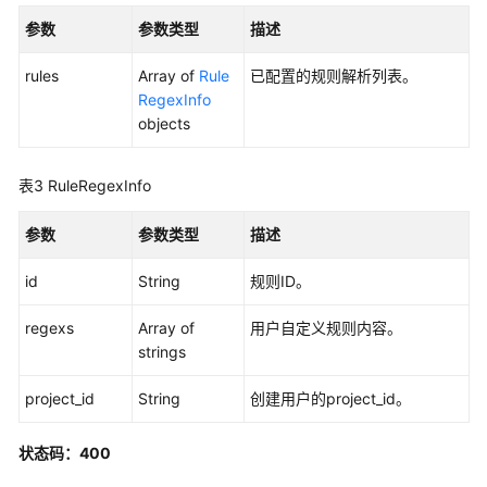
何
参数
参数类型
描述
调
用
rules
Array of
Rule
已配置的规则解析列表。
API
RegexInfo
objects
API
API
表3
RuleRegexInfo
历
参数
参数类型
描述
史
API
id
String
规则ID。
regexs
Array of
用户自定义规则内容。
知
strings
识
库
project_id
String
创建用户的project_id。
管
理
状态码：400
结