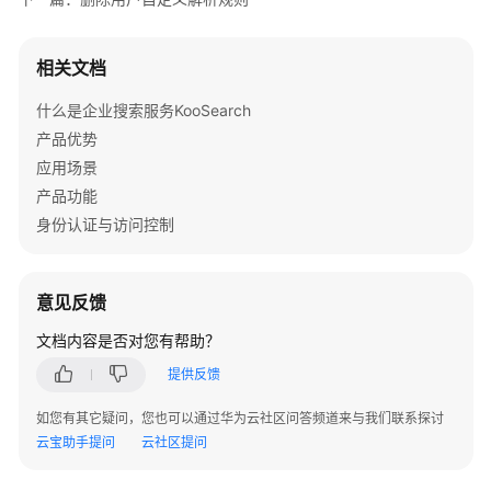
解
析
规
相关文档
则
什么是企业搜索服务KooSearch
修
产品优势
改
应用场景
用
产品功能
户
身份认证与访问控制
自
定
义
解
意见反馈
析
文档内容是否对您有帮助？
规
则
提供反馈
如您有其它疑问，您也可以通过华为云社区问答频道来与我们联系探讨
列
云宝助手提问
云社区提问
举
用