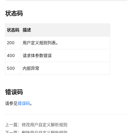
用
状态码
户
的
文
状态码
描述
档
200
用户定义规则列表。
解
析
400
请求体参数错误
规
则
500
内部异常
定
义
创
错误码
建
用
请参见
错误码
。
户
自
定
上一篇：修改用户自定义解析规则
义
下一篇：删除用户自定义解析规则