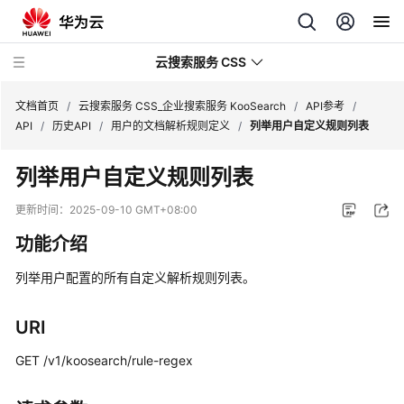
云搜索服务 CSS
文档首页
/
云搜索服务 CSS_企业搜索服务 KooSearch
/
API参考
/
API
/
历史API
/
用户的文档解析规则定义
/
列举用户自定义规则列表
列举用户自定义规则列表
产
更新时间：
2025-09-10 GMT+08:00
品
功能介绍
介
绍
列举用户配置的所有自定义解析规则列表。
用
URI
户
指
GET /v1/koosearch/rule-regex
南