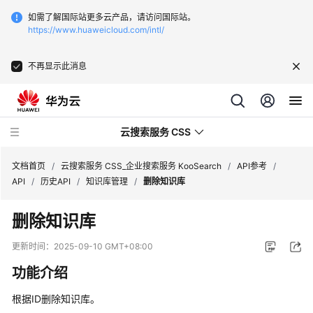
如需了解国际站更多云产品，请访问国际站。
https://www.huaweicloud.com/intl/
不再显示此消息
云搜索服务 CSS
文档首页
/
云搜索服务 CSS_企业搜索服务 KooSearch
/
API参考
/
API
/
历史API
/
知识库管理
/
删除知识库
删除知识库
产
更新时间：
2025-09-10 GMT+08:00
品
功能介绍
介
绍
根据ID删除知识库。