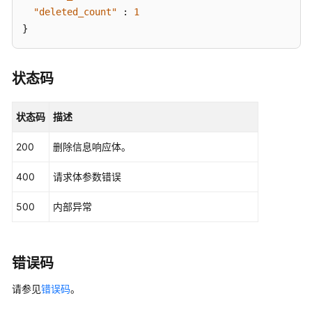
识
"deleted_count"
:
1
库
}
关
闭
状态码
知
识
状态码
描述
库
200
删除信息响应体。
获
取
400
请求体参数错误
知
识
500
内部异常
库
列
表
错误码
查
请参见
错误码
。
询
知