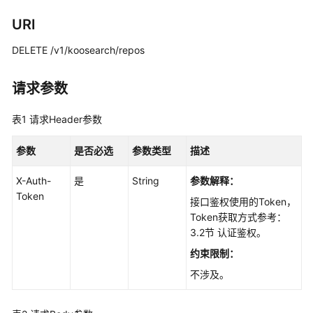
用
URI
户
指
DELETE /v1/koosearch/repos
南
请求参数
最
佳
表1
请求Header参数
实
践
参数
是否必选
参数类型
描述
API
X-Auth-
是
String
参数解释：
参
Token
考
接口鉴权使用的Token，
Token获取方式参考：
使
3.2节 认证鉴权。
用
约束限制：
前
不涉及。
必
读