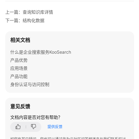
识
库
上一篇：查询知识库详情
详
下一篇：结构化数据
情
删
相关文档
除
什么是企业搜索服务KooSearch
知
识
产品优势
库
应用场景
产品功能
结
身份认证与访问控制
构
化
数
意见反馈
据
文档内容是否对您有帮助？
文
提供反馈
件
管