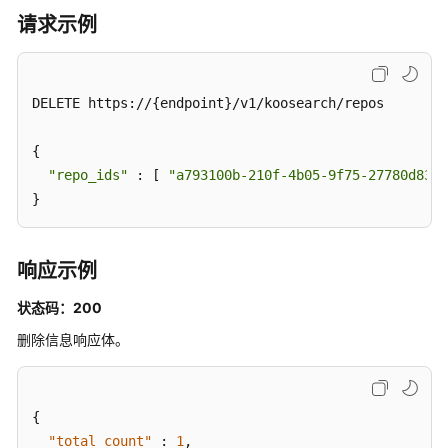
知
请求示例
识
库
搜
DELETE https://{endpoint}/v1/koosearch/repos

索
问
答
{

prompt
"repo_ids"
 : [ 
"a793100b-210f-4b05-9f75-27780d8308
}
设
置
通
响应示例
用
问
状态码：200
答
删除信息响应体。
prompt
开
{
启
知
"total_count"
:
1
,