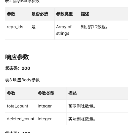
表2
请求Body参数
API
概
参数
是否必选
参数类型
描述
览
repo_ids
是
Array of
知识库ID数组。
如
strings
何
调
用
响应参数
API
状态码：200
API
表3
响应Body参数
API
参数
参数类型
描述
历
史
total_count
Integer
预期删除数量。
API
deleted_count
Integer
实际删除数量。
知
识