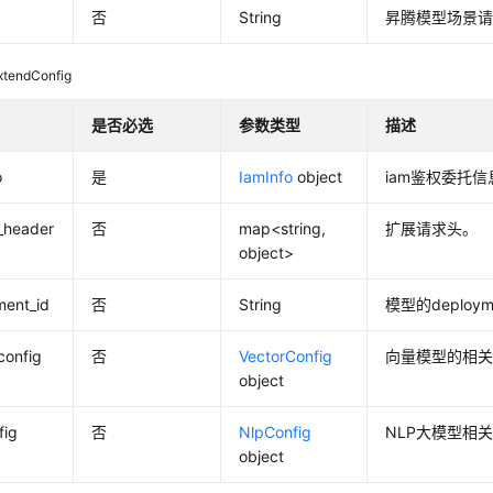
否
String
昇腾模型场景请
xtendConfig
是否必选
参数类型
描述
o
是
IamInfo
object
iam鉴权委托信
_header
否
map<string,
扩展请求头。
object>
ment_id
否
String
模型的deploym
config
否
VectorConfig
向量模型的相
object
fig
否
NlpConfig
NLP大模型相
object