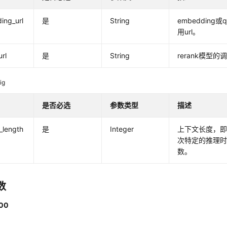
ing_url
是
String
embedding或
用url。
url
是
String
rerank模型的调
ig
是否必选
参数类型
描述
_length
是
Integer
上下文长度，即
次特定的推理
数。
数
00
。