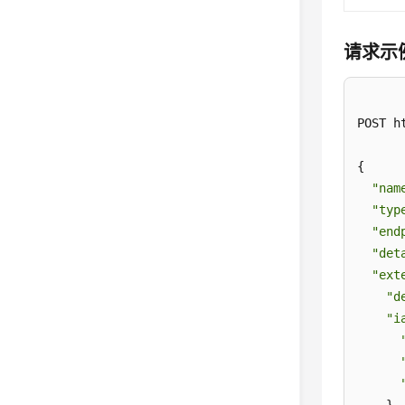
请求示
POST h
{

"nam
"typ
"end
"det
"ext
"d
"i