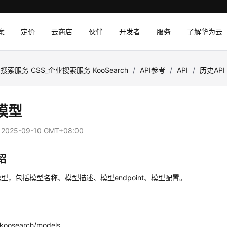
案
定价
云商店
伙伴
开发者
服务
了解华为云
搜索服务 CSS_企业搜索服务 KooSearch
/
API参考
/
API
/
历史API
模型
：
2025-09-10 GMT+08:00
绍
型，包括模型名称、模型描述、模型endpoint、模型配置。
koosearch/models