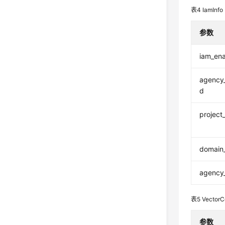
表4
IamInfo
参数
iam_en
agency
d
project
domain
agency
表5
VectorC
参数