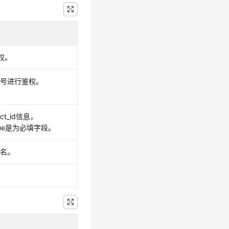
权。
账号进行鉴权。
ect_id信息，
=true是为必填字段。
号名。