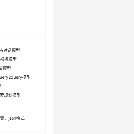
。
 盘古对话模型
盘古裸机模型
向量模型
query2query模型
型
n 搜索规划模型
，json格式。