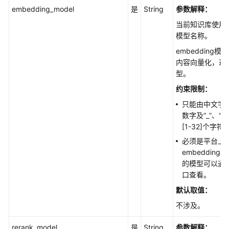
建
embedding_model
是
String
参数解释：
知
当前知识库使用的e
识
模型名称。
库
embedding
内容向量化，进
修
型。
改
知
约束限制：
识
只能由中文字
库
数字及“_”、“
配
[1-32]个字符
置
必须是平台上
embeddin
设
的模型可以通过Li
置
口查看。
知
识
默认取值：
库
不涉及。
搜
索
rerank_model
是
String
参数解释：