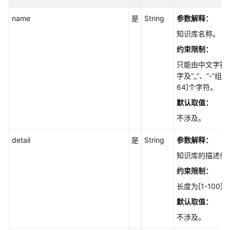
何
调
name
是
String
参数解释：
用
知识库名称。
API
约束限制：
API
只能由中文字符
字及“_”、“-”组
API
64]个字符。
默认取值：
历
不涉及。
史
API
detail
是
String
参数解释：
知识库的描述信
知
识
约束限制：
库
长度为[1-100
管
理
默认取值：
不涉及。
创