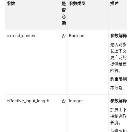
参数
是
参数类型
描述
否
必
选
extend_context
否
Boolean
参数解释：
是否对参考
长上下文扩
更广泛的上
提供给模型
回答。
约束限制：
不涉及。
effective_input_length
否
Integer
参数解释：
扩展上下文
控制选取的
长度。
与模型相关