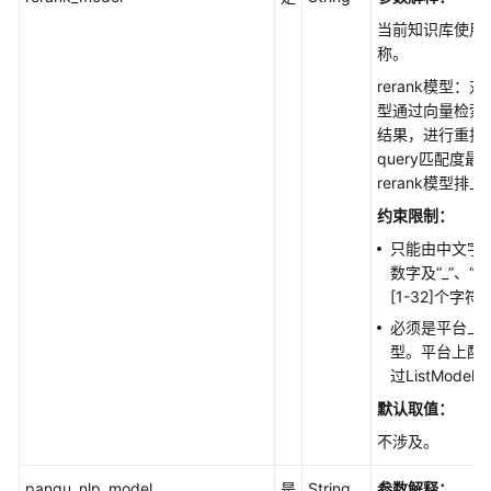
问
当前知识库使用的r
答
称。
prompt
rerank模型：对e
设
型通过向量检索返
置
结果，进行重排
通
query匹配度
用
rerank模型排
问
约束限制：
答
只能由中文字
prompt
数字及“_”、“
[1-32]个字符
开
启
必须是平台上配置
知
型。平台上配
识
过ListMode
库
默认取值：
不涉及。
关
闭
pangu_nlp_model
是
String
参数解释：