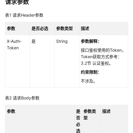
请求参数
最
佳
表1
请求Header参数
实
践
参数
是否必选
参数类型
描述
API
X-Auth-
是
String
参数解释：
参
Token
考
接口鉴权使用的Token，
Token获取方式参考：
使
3.2节 认证鉴权。
用
约束限制：
前
不涉及。
必
读
表2
请求Body参数
API
概
参数
是
参数类
描述
览
否
型
必
如
选