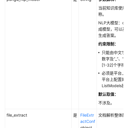
知
识
当前知识库使用
库
称。
NLP大模型：c
获
成模型，可以基
取
生成答案。
知
约束限制：
识
库
只能由中文字
列
数字及“_”、“
表
[1-32]个字符
必须是平台上配
查
平台上配置的
询
ListModel
知
默认取值：
识
不涉及。
库
详
file_extract
是
FileExtr
文档解析整体配
情
actConf
object