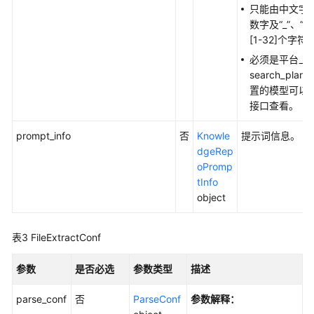
只能由中文字
协
数字及“_”、“
议
[1-32]个字符
（SLA）
必须是平台上
白
search_pl
皮
置的模型可以通过L
书
接口查看。
资
源
prompt_info
否
Knowle
提示词信息。
dgeRep
支
oPromp
持
tInfo
区
object
域
表3
FileExtractConf
系
统
参数
是否必选
参数类型
描述
权
限
parse_conf
否
ParseConf
参数解释：