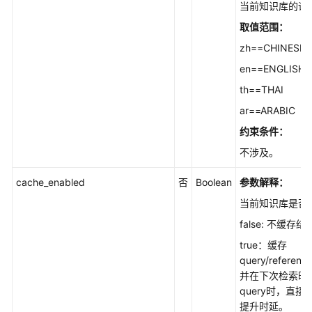
当前知识库的语言
FAQ
取值范围：
批
zh==CHINESE
量
管
en==ENGLISH
理
th==THAI
ar==ARABIC
搜
索
约束条件：
与
不涉及。
问
答
cache_enabled
否
Boolean
参数解释：
当前知识库是否
对
话
false: 不缓存
历
true：缓存
史
query/referen
并在下次检索时
图
query时，直
片
提升时延。