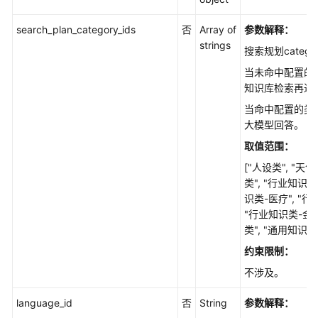
删
除
search_plan_category_ids
否
Array of
参数解释：
知
strings
识
搜索规划categ
库
当未命中配置的
知识库检索再进
结
当命中配置的类
构
大模型回答。
化
数
取值范围：
据
["人设类", "天气
类", "行业知识类
文
识类-医疗", "行
件
"行业知识类-金融
管
类", "通用知识类"
理
约束限制：
FAQ
不涉及。
管
language_id
否
String
参数解释：
理