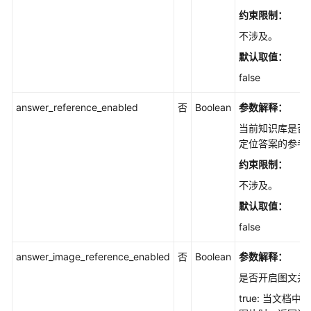
管
约束限制：
理
不涉及。
模
默认取值：
型
false
管
理
answer_reference_enabled
否
Boolean
参数解释：
用
当前知识库是否
户
定位答案的参考
的
约束限制：
文
不涉及。
档
解
默认取值：
析
false
规
则
answer_image_reference_enabled
否
Boolean
参数解释：
定
是否开启图文并
义
true: 当文档
文