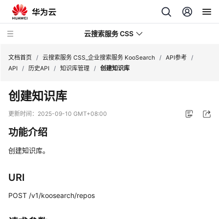
云搜索服务 CSS
文档首页
/
云搜索服务 CSS_企业搜索服务 KooSearch
/
API参考
/
API
/
历史API
/
知识库管理
/
创建知识库
创建知识库
产
更新时间：
2025-09-10 GMT+08:00
品
功能介绍
介
绍
创建知识库。
用
URI
户
指
POST /v1/koosearch/repos
南