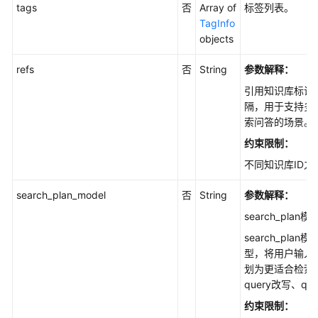
tags
否
Array of
标签列表。
通
TagInfo
用
objects
参
考
refs
否
String
参数解释：
产
引用知识库标识
品
隔，用于支持多
术
索问答的场景。
语
约束限制：
不同知识库ID
责
任
search_plan_model
否
String
参数解释：
共
search_plan
担
search_pla
云
型，将用户输入的
服
划为更适合检索的
务
query改写、qu
等
约束限制：
级