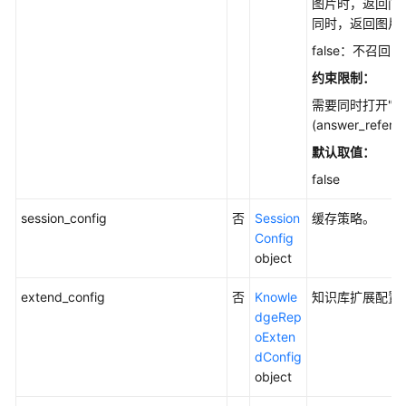
图片时，返回问
档
同时，返回图片
解
false：不召回
析
约束限制：
公
需要同时打开"引
共
(answer_refere
参
默认取值：
数
false
视
session_config
否
Session
缓存策略。
频
Config
帮
object
助
extend_config
否
Knowle
知识库扩展配置
文
dgeRep
档
oExten
下
dConfig
载
object