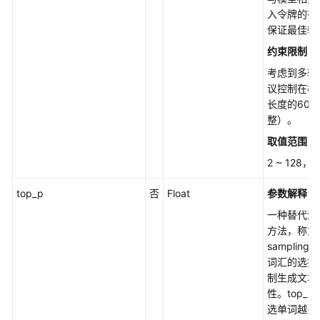
入令牌的有
保证最佳输
约束限制：
考虑到多轮
议控制在模
长度的60
整）。
取值范围：
2 ~ 128
top_p
否
Float
参数解释：
一种替代温
方法，称为nu
samplin
词汇的选择
制生成文本
性。top_
选单词越多