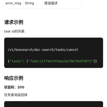
搜
error_msg
String
错误描述
索
与
问
请求示例
答
task id的列表
对
话
历
/v1/koosearch/doc-search/tasks/cancel

史
{
"tasks"
：[
"7a42c11f79a74fedacbe706f4b9f4073"
]}
图
片
管
理
响应示例
状态码：200
模
型
任务查询返回体
管
理