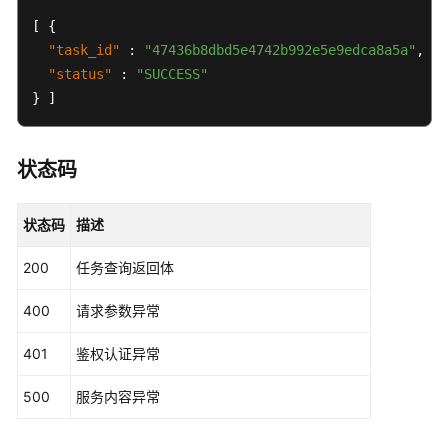
[
{
用
"task_id"
:
"47436b8dbd5e4742b992e5e9edca8a5a"
,
户
"status"
:
"SUCCESS"
的
}
]
文
档
解
析
状态码
规
则
状态码
描述
定
义
200
任务查询返回体
文
400
请求参数异常
档
解
401
鉴权认证异常
析
500
服务内容异常
查
询