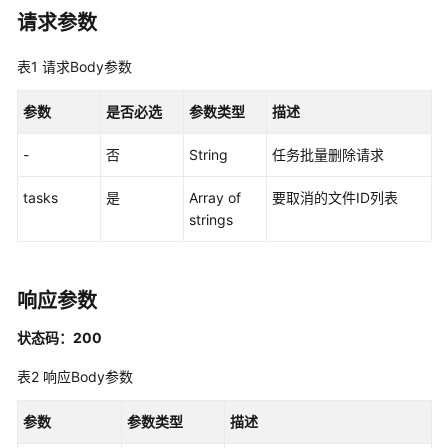
最
请求参数
佳
实
表1
请求Body参数
践
参数
是否必选
参数类型
描述
API
参
-
否
String
任务批量删除请求
考
tasks
是
Array of
要取消的文件ID列表
使
strings
用
前
必
响应参数
读
状态码：200
API
概
表2
响应Body参数
览
参数
参数类型
描述
如