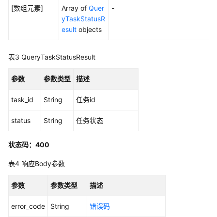
何
[数组元素]
Array of
Quer
-
调
yTaskStatusR
用
esult
objects
API
表3
QueryTaskStatusResult
API
参数
参数类型
描述
API
task_id
String
任务id
历
史
status
String
任务状态
API
状态码：400
知
识
表4
响应Body参数
库
管
参数
参数类型
描述
理
error_code
String
错误码
结