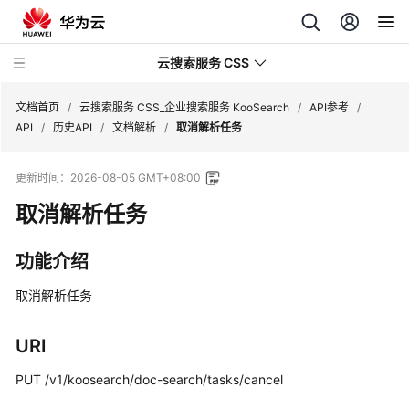
云搜索服务 CSS
文档首页
/
云搜索服务 CSS_企业搜索服务 KooSearch
/
API参考
/
API
/
历史API
/
文档解析
/
取消解析任务
更新时间：
2026-08-05 GMT+08:00
取消解析任务
产
品
介
功能介绍
绍
取消解析任务
用
户
URI
指
南
PUT /v1/koosearch/doc-search/tasks/cancel