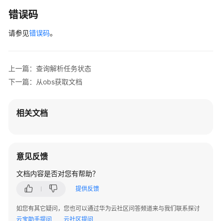
ocr
错误码
解
析
请参见
错误码
。
结
果
上一篇：查询解析任务状态
查
询
下一篇：从obs获取文档
文
档
相关文档
解
析
结
果
意见反馈
批
文档内容是否对您有帮助？
量
提供反馈
删
除
如您有其它疑问，您也可以通过华为云社区问答频道来与我们联系探讨
任
云宝助手提问
云社区提问