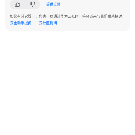
实
提供反馈
践
如您有其它疑问，您也可以通过华为云社区问答频道来与我们联系探讨
开
云宝助手提问
云社区提问
发
指
南
API
参
考
使
用
前
必
读
©2026 Huaweicloud.com 版权所有
黔ICP备20004760号-14
苏B2-20130048号
A2.B1.B2-20070312
增值电信业务经营许可证：B1.B2-20200593 | 代理域名注册服务机构：新网、西数
概
电子营业执照
贵公网安备 52990002000093号
述