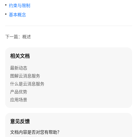
介
约束与限制
绍
基本概念
计
费
下一篇：概述
说
明
相关文档
快
速
最新动态
入
图解云消息服务
门
什么是云消息服务
产品优势
用
户
应用场景
指
南
意见反馈
最
文档内容是否对您有帮助？
佳