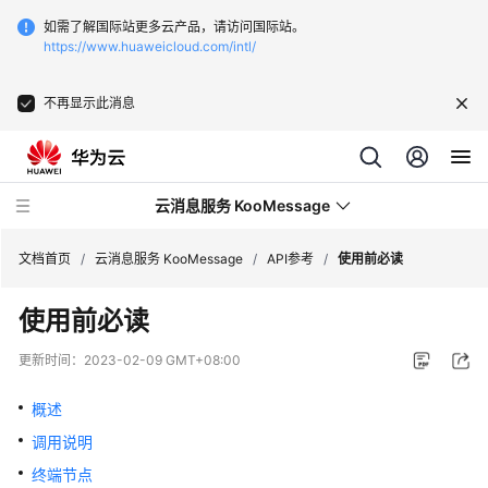
如需了解国际站更多云产品，请访问国际站。
https://www.huaweicloud.com/intl/
不再显示此消息
云消息服务 KooMessage
文档首页
/
云消息服务 KooMessage
/
API参考
/
使用前必读
使用前必读
最
新
更新时间：
2023-02-09 GMT+08:00
动
态
概述
调用说明
产
品
终端节点