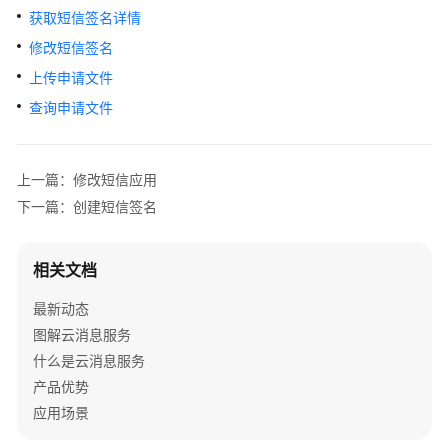
介
获取短信签名详情
绍
修改短信签名
计
上传申请文件
费
查询申请文件
说
明
上一篇：修改短信应用
快
下一篇：创建短信签名
速
入
门
相关文档
用
最新动态
户
图解云消息服务
指
什么是云消息服务
南
产品优势
应用场景
最
佳