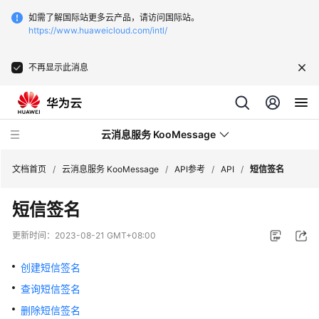
如需了解国际站更多云产品，请访问国际站。
https://www.huaweicloud.com/intl/
不再显示此消息
云消息服务 KooMessage
文档首页
/
云消息服务 KooMessage
/
API参考
/
API
/
短信签名
短信签名
最
新
更新时间：
2023-08-21 GMT+08:00
动
态
创建短信签名
查询短信签名
产
品
删除短信签名