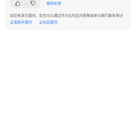
权
提供反馈
限
如您有其它疑问，您也可以通过华为云社区问答频道来与我们联系探讨
和
云宝助手提问
云社区提问
授
权
项
附
录
APP
鉴
权
生
成
规
则
©2026 Huaweicloud.com 版权所有
黔ICP备20004760号-14
苏B2-20130048号
A2.B1.B2-20070312
增值电信业务经营许可证：B1.B2-20200593 | 代理域名注册服务机构：新网、西数
整
电子营业执照
贵公网安备 52990002000093号
体