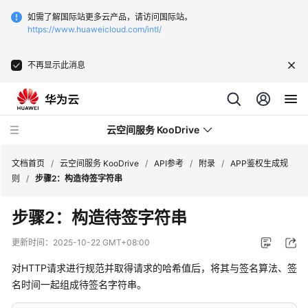
如需了解国际站更多云产品，请访问国际站。
https://www.huaweicloud.com/intl/
不再显示此消息
云空间服务 KooDrive
文档首页
/
云空间服务 KooDrive
/
API参考
/
附录
/
APP鉴权生成规
则
/
步骤2：构造待签字符串
最
步骤2：构造待签字符串
新
动
更新时间：
2025-10-22 GMT+08:00
态
对HTTP请求进行规范并取得请求的哈希值后，将其与签名算法、签
产
名时间一起组成待签名字符串。
品