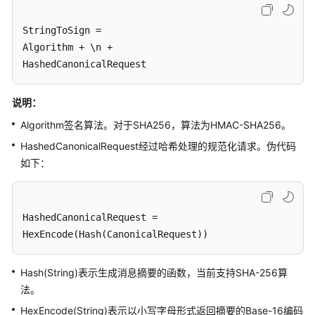
介
绍
StringToSign =

Algorithm + \n +

计
HashedCanonicalRequest
费
说
明
说明：
Algorithm签名算法。对于SHA256，算法为HMAC-SHA256。
快
HashedCanonicalRequest经过哈希处理的规范化请求。伪代码
速
如下：
入
门
用
HashedCanonicalRequest =

户
HexEncode(Hash(CanonicalRequest))
指
南
Hash(String)表示生成消息摘要的函数，当前支持SHA-256算
法。
API
参
HexEncode(String)表示以小写字母形式返回摘要的Base-16编码