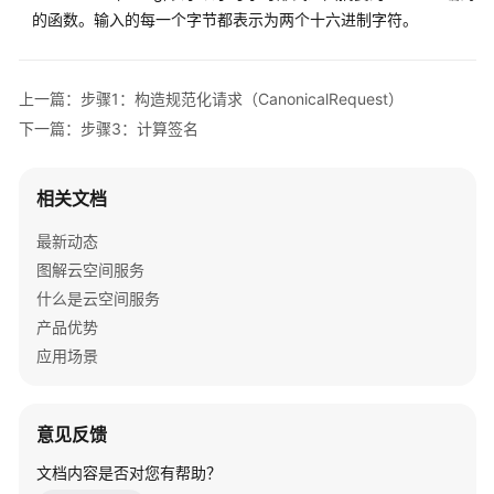
考
的函数。输入的每一个字节都表示为两个十六进制字符。
使
用
上一篇：步骤1：构造规范化请求（CanonicalRequest）
前
下一篇：步骤3：计算签名
必
读
相关文档
API
概
最新动态
览
图解云空间服务
什么是云空间服务
如
产品优势
何
应用场景
调
用
API
意见反馈
API
文档内容是否对您有帮助？