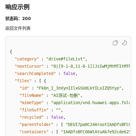
响应示例
状态码：200
返回文件列表
{
"category"
:
"drive#fileList"
,
"nextCursor"
:
"0|[9-1-0,11-0-1][JzIwMjMtMTItMTNUM
"searchCompleted"
:
false
,
"files"
:
[
{
"id"
:
"Fk0n_I_3nVynIIlxGSUdLkYILxIZQ5Yyp"
,
"fileName"
:
"AI测试-勿删"
,
"mimeType"
:
"application/vnd.huawei-apps.folder
"fileSuffix"
:
""
,
"recycled"
:
false
,
"parentFolder"
:
[
"DEUI7pa0C24ArootIAADfsBFCO6W
"containers"
:
[
"IAADfsBFCO6WtAtuAb7e92cde62584