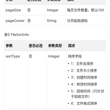
志
管
pageSize
否
Integer
每页文件数量，默认100
理
pageCursor
否
String
分页起始游标
文
件
表5
FileSortInfo
审
核
参数
是否必选
参数类型
描述
云
sortType
否
Integer
排序字段
解
压
1：文件名排序
2：文件大小排序
批
3：创建时间排序
量
4：修改时间排序
任
务
5：回收时间（只针对
操
于回收文件）
作
6：文件格式排序