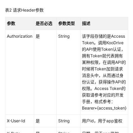
考
表2
请求Header参数
使
用
参数
是否必选
参数类型
描述
前
Authorization
必
是
String
该字段存储的是Access
读
Token。调用KooDrive
的API使用Token认证，
拥有Token就代表拥有
API
某种权限，在调用API的
概
时候将Token加到请求
览
消息头中，从而通过身
份认证，获得操作API的
如
权限。Access Token的
何
获取请参考对应的开发
调
手册，格式参考：
用
Bearer+{access_token}
API
X-User-Id
是
String
用户id，用于app鉴权
API