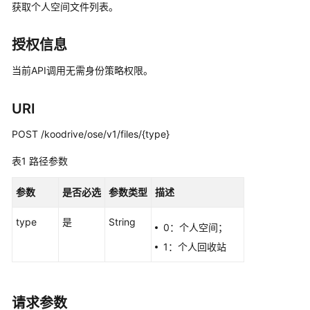
介
获取个人空间文件列表。
绍
授权信息
计
费
当前API调用无需身份策略权限。
说
明
URI
快
POST /koodrive/ose/v1/files/{type}
速
表1
入
路径参数
门
参数
是否必选
参数类型
描述
用
type
是
String
户
0：个人空间；
指
1：个人回收站
南
API
请求参数
参