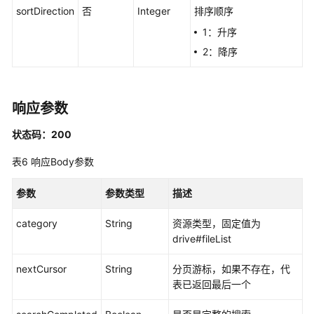
AI_saas
sortDirection
否
Integer
排序顺序
服
1：升序
务
2：降序
调
用
接
口
响应参数
AI_saas
状态码：200
服
表6
响应Body参数
务
调
参数
用
参数类型
描述
接
category
String
资源类型，固定值为
口
drive#fileList
_
以
nextCursor
String
分页游标，如果不存在，代
文
表已返回最后一个
搜
图