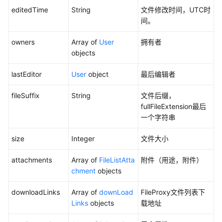
editedTime
String
文件修改时间，UTC时
文
间。
件
多
owners
Array of
User
拥有者
版
objects
本
lastEditor
User
object
最后编辑者
同
fileSuffix
String
文件后缀，
步
fullFileExtension最后
目
一个字符串
录
size
Integer
文件大小
分
享
attachments
Array of
FileListAtta
附件（用途，附件）
管
chment
objects
理-
我
downloadLinks
Array of
downLoad
FileProxy文件列表下
分
Links
objects
载地址
享
的