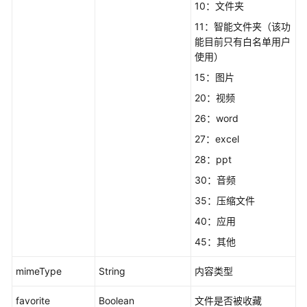
人
10：文件夹
空
11：智能文件夹（该功
间
能目前只有白名单用户
文
使用）
件
列
15：图片
表
20：视频
-
26：word
getPersonalFiles
27：excel
获
28：ppt
取
30：音频
群
组
35：压缩文件
部
40：应用
门
45：其他
空
间
mimeType
String
内容类型
文
件
favorite
Boolean
文件是否被收藏
列