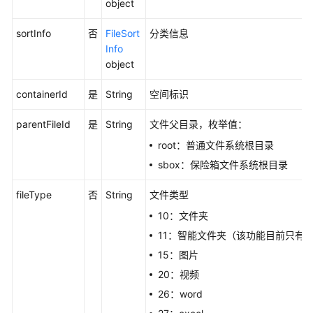
object
群
sortInfo
否
FileSort
分类信息
组
Info
管
object
理
containerId
是
String
空间标识
会
话
parentFileId
是
String
文件父目录，枚举值：
管
root：普通文件系统根目录
理
sbox：保险箱文件系统根目录
服
fileType
否
String
文件类型
务
订
10：文件夹
阅
11：智能文件夹（该功能目前只有
15：图片
企
业
20：视频
设
26：word
置