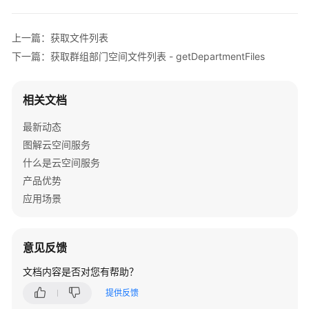
"fileType"
:
"10"
,
"createdTime"
:
"2023-12-11T09:17:25.529Z"
,
上一篇：获取文件列表
"editedTime"
:
"2023-12-11T09:17:25.529Z"
,
下一篇：获取群组部门空间文件列表 - getDepartmentFiles
"favorite"
:
false
}
]
,
"code"
:
0
,
相关文档
"msg"
:
"成功"
最新动态
}
图解云空间服务
什么是云空间服务
产品优势
应用场景
意见反馈
文档内容是否对您有帮助？
提供反馈