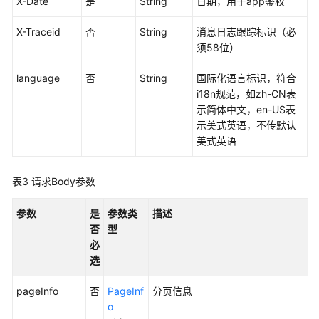
X-Date
是
String
日期，用于app鉴权
音
视
X-Traceid
否
String
消息日志跟踪标识（必
频
须58位）
转
码
language
否
String
国际化语言标识，符合
i18n规范，如zh-CN表
部
示简体中文，en-US表
门
示美式英语，不传默认
管
美式英语
理
表3
请求Body参数
用
户
参数
是
参数类
描述
管
否
型
理
必
选
空
间
pageInfo
否
PageInf
分页信息
管
o
理