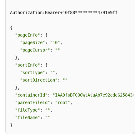
Authorization:Bearer+10f88*********4791e9ff

{

"pageInfo"
: {

"pageSize"
: 
"10"
,

"pageCursor"
: 
""
  },

"sortInfo"
: {

"sortType"
: 
""
,

"sortDirection"
: 
""
  },

"containerId"
: 
"IAADfsBFCO6WtAtuAb7e92cde625843cfb
"parentFileId"
: 
"root"
,

"fileType"
: 
""
,

"fileName"
: 
""
}