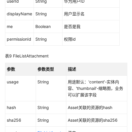
userId
String
华为用户ID
作
门
displayName
String
用户显示名
户
me
Boolean
是否是我
消
息
permissionId
String
权限id
通
知
表9
FileListAttachment
权
参数
参数类型
描述
限
和
usage
String
用途默认：'content'-实体内
授
容、'thumbnail'-缩略图，业务
权
可以扩展该字段
项
hash
String
Asset关联的资源的hash
附
录
sha256
String
Asset关联的资源的sha256
常