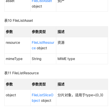
asset
FileListAsset
资产
见
object
问
题
表10
FileListAsset
视
频
参数
参数类型
描述
帮
助
resource
FileListResour
资源
ce
object
文
mimeType
档
String
MIME type
下
载
表11
FileListResource
参数
参数类型
描述
通
用
object
FileListSliceO
分片对象，适用于type={0,3}
参
bject
object
考