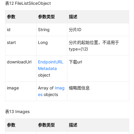
产
表12
FileListSliceObject
品
术
参数
参数类型
描述
语
id
String
分片ID
责
任
start
Long
分片的起始位置，不适用于
共
type={12}
担
downloadUrl
EndpointURL
下载url
Metadata
云
object
服
务
image
Array of
Imag
缩略图信息
等
es
objects
级
协
议
表13
Images
（SLA）
参数
参数类型
描述
白