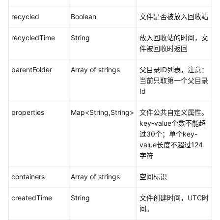
表
recycled
Boolean
文件是否被放入回收站
-
getDepartmentFiles
recycledTime
String
放入回收站的时间，文
件被回收时返回
文
件
parentFolder
Array of strings
父目录ID列表，注意：
管
当前只取第一个父目录
理
Id
文
properties
Map<String,String>
文件公共自定义属性。
件
key-value个数不能超
收
过30个；单个key-
藏
value长度不超过124
字符
AI
云
containers
Array of strings
空间标识
服
务
createdTime
String
文件创建时间，UTC时
相
间。
关