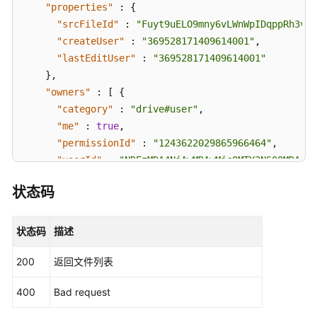
"properties"
:
{
"srcFileId"
:
"Fuyt9uELO9mny6vLWnWpIDqppRh3vzC
"createUser"
:
"369528171409614001"
,
"lastEditUser"
:
"369528171409614001"
}
,
"owners"
:
[
{
"category"
:
"drive#user"
,
"me"
:
true
,
"permissionId"
:
"1243622029865966464"
,
"userId"
:
"NDEzMDA4NjAwMDAwMjc0MTY2NS00MDA4Nj
"displayName"
:
"租户管理员"
状态码
}
]
,
"lastEditor"
:
{
"category"
:
"drive#user"
,
状态码
描述
"me"
:
true
,
200
返回文件列表
"permissionId"
:
"1243622029865966464"
,
"userId"
:
"NDEzMDA4NjAwMDAwMjc0MTY2NS00MDA4Nj
400
Bad request
"displayName"
:
"租户管理员"
}
,