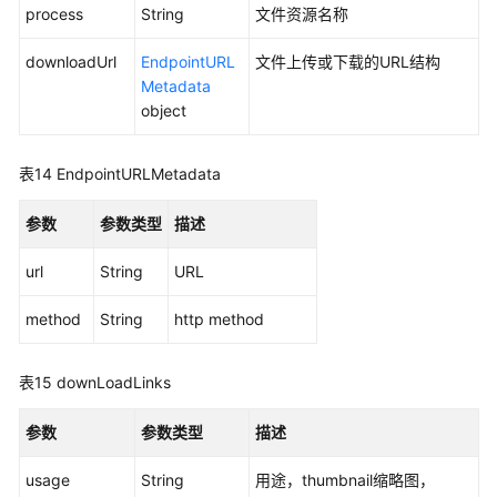
皮
process
String
文件资源名称
书
资
downloadUrl
EndpointURL
文件上传或下载的URL结构
源
Metadata
object
支
持
表14
EndpointURLMetadata
区
域
参数
参数类型
描述
系
url
String
URL
统
权
method
String
http method
限
表15
downLoadLinks
参数
参数类型
描述
usage
String
用途，thumbnail缩略图，