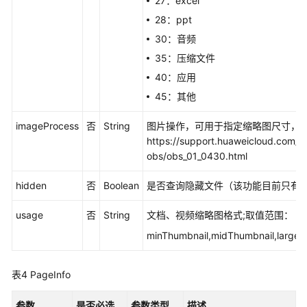
27：excel
28：ppt
其
他
30：音频
接
35：压缩文件
口
40：应用
45：其他
精
细
imageProcess
否
String
图片操作，可用于指定缩略图尺寸，
化
https://support.huaweicloud.com/u
授
obs/obs_01_0430.html
权
hidden
否
Boolean
是否查询隐藏文件（该功能目前只有
权
限
usage
否
String
文档、视频缩略图格式;取值范围：
模
minThumbnail,midThumbnail,largeT
板
审
表4
PageInfo
计
日
参数
是否必选
参数类型
描述