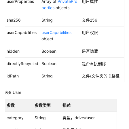
userProperties
Array of
PrivatePro
用户属性
perties
objects
分
享
sha256
String
文件256
管
理-
userCapabilities
userCapabilities
用户权限
分
object
享
给
hidden
Boolean
是否隐藏
我
directlyRecycled
Boolean
是否直接删除
分
享
idPath
String
文件/文件夹的ID路径
管
理-
表8
User
访
问
参数
参数类型
描述
链
接
category
String
类型，drive#user
协