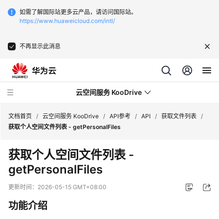
如需了解国际站更多云产品，请访问国际站。
https://www.huaweicloud.com/intl/
不再显示此消息
云空间服务 KooDrive
文档首页
/
云空间服务 KooDrive
/
API参考
/
API
/
获取文件列表
/
获取个人空间文件列表 - getPersonalFiles
最
获取个人空间文件列表 -
新
getPersonalFiles
动
态
更新时间：
2026-05-15 GMT+08:00
产
功能介绍
品