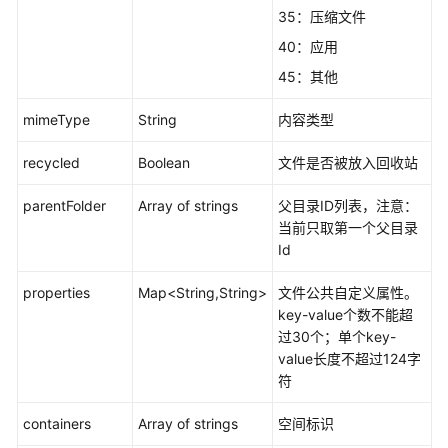
件
35：压缩文件
审
核
40：应用
45：其他
云
解
mimeType
String
内容类型
压
recycled
Boolean
文件是否被放入回收站
批
量
parentFolder
Array of strings
父目录ID列表，注意：
任
当前只取第一个父目录
务
Id
操
作
properties
Map<String,String>
文件公共自定义属性。
key-value个数不能超
过30个；单个key-
AI_saas
value长度不超过124字
服
符
务
调
containers
Array of strings
空间标识
用
接