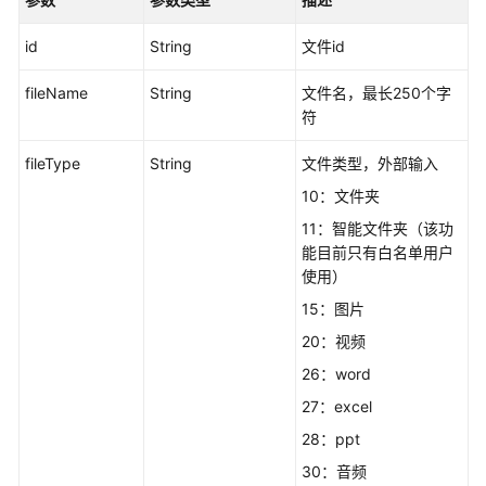
精
id
String
文件id
细
化
fileName
String
文件名，最长250个字
授
符
权
fileType
String
文件类型，外部输入
权
10：文件夹
限
模
11：智能文件夹（该功
板
能目前只有白名单用户
使用）
审
15：图片
计
20：视频
日
志
26：word
管
27：excel
理
28：ppt
文
30：音频