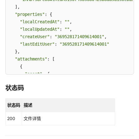
  ],

协
"properties"
: {

作
"localCreatedAt"
: 
""
,

门
户
"localUpdatedAt"
: 
""
,

"createUser"
: 
"369528171409614001"
,

消
"lastEditUser"
: 
"369528171409614001"
息
  },

通
"attachments"
: [

知
    {

"asset"
: {

权
"id"
: 
"1310155787561278720"
,

限
状态码
"versionId"
: 
"1310155787561278721"
,

和
"version"
: 
612304
,

授
"mimeType"
: 
"image/png"
,

状态码
描述
权
"state"
: 
0
,

项
200
文件详情
"createdTime"
: 
2023
-
12
-
13
T08:
05
:
40.655
Z,

"modifiedTime"
: 
2023
-
12
-
13
T08:
05
:
40.655
Z,

附
录
"resource"
: {
