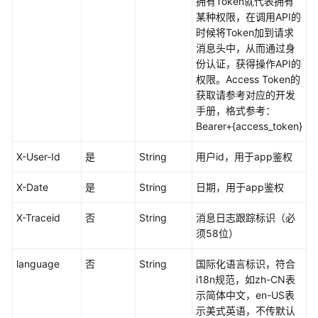
必
拥有Token就代表拥有
读
某种权限，在调用API的
时候将Token加到请求
消息头中，从而通过身
API
份认证，获得操作API的
概
权限。Access Token的
览
获取请参考对应的开发
手册，格式参考：
如
Bearer+{access_token}
何
调
X-User-Id
是
String
用户id，用于app鉴权
用
API
X-Date
是
String
日期，用于app鉴权
API
X-Traceid
否
String
消息日志跟踪标识（必
须58位）
音
视
language
否
String
国际化语言标识，符合
频
i18n规范，如zh-CN表
转
示简体中文，en-US表
码
示美式英语，不传默认