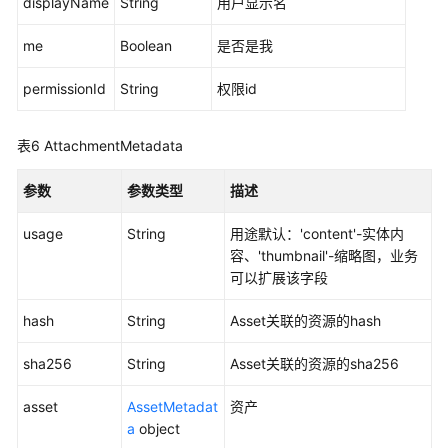
displayName
String
用户显示名
详
情
me
Boolean
是否是我
-
getFile
permissionId
String
权限id
新
表6
AttachmentMetadata
增
文
参数
参数类型
描述
件
目
usage
String
用途默认：'content'-实体内
录
容、'thumbnail'-缩略图，业务
-
可以扩展该字段
createDirectory
hash
String
Asset关联的资源的hash
获
取
sha256
String
Asset关联的资源的sha256
上
传
asset
AssetMetadat
资产
链
a
object
接