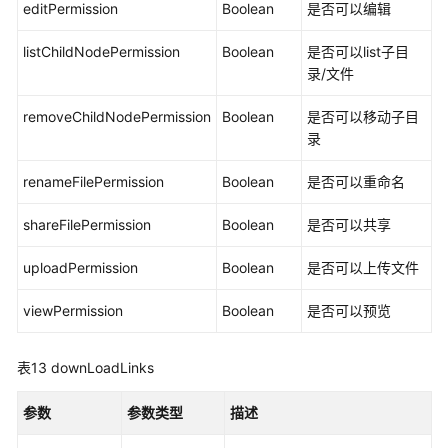
editPermission
Boolean
是否可以编辑
频
缩
listChildNodePermission
Boolean
是否可以list子目
略
录/文件
图
任
removeChildNodePermission
Boolean
是否可以移动子目
务
录
接
口
renameFilePermission
Boolean
是否可以重命名
-
createVideoThumbnailTask
shareFilePermission
Boolean
是否可以共享
文
uploadPermission
Boolean
是否可以上传文件
件
收
viewPermission
Boolean
是否可以预览
藏
表13
downLoadLinks
AI
云
参数
参数类型
描述
服
务