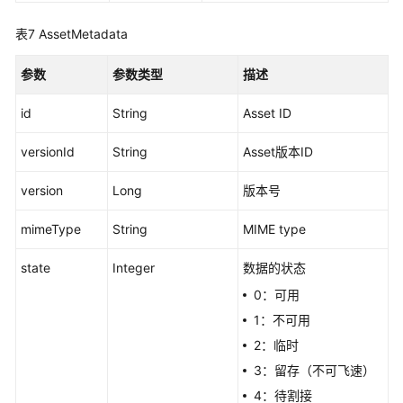
-
uploadUrl
表7
AssetMetadata
创
参数
参数类型
描述
建
文
id
String
Asset ID
件
元
versionId
String
Asset版本ID
数
version
据
Long
版本号
-
mimeType
String
MIME type
createFile
state
Integer
数据的状态
文
件
0：可用
上
1：不可用
传
2：临时
完
成
3：留存（不可飞速）
-
4：待割接