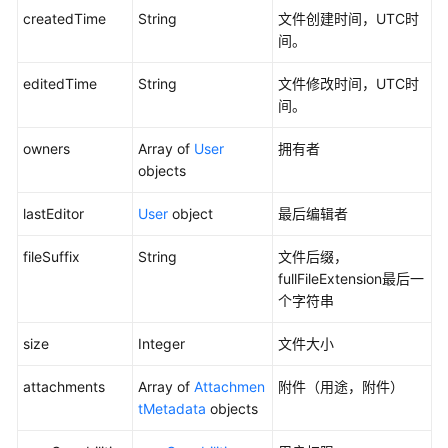
createdTime
String
文件创建时间，UTC时
口
间。
AI_saas
editedTime
String
文件修改时间，UTC时
服
间。
务
调
owners
Array of
User
拥有者
用
objects
接
口
lastEditor
User
object
最后编辑者
_
以
fileSuffix
String
文件后缀，
文
fullFileExtension最后一
搜
个字符串
图
size
Integer
文件大小
任
务
attachments
Array of
Attachmen
附件（用途，附件）
相
tMetadata
objects
关
基