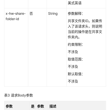
美式英语
部
门
x-hw-share-
否
String
参数解释：
管
folder-id
共享文件夹ID。如果传
理
入了该请求头，则说明
当前的操作是在共享文
用
件夹内。
户
约束限制：
管
理
不涉及
取值范围：
空
不涉及
间
管
默认取值：
理
不涉及
群
组
表3
请求Body参数
管
理
参数
是
参数
描述