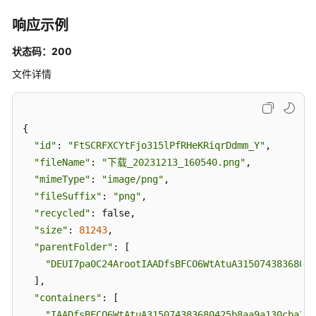
享
的
响应示例
状态码：200
分
享
文件详情
管
理-
分
{

享
"id"
: 
"FtSCRFXCYtFjo315lPfRHeKRiqrDdmm_Y"
,

给
我
"fileName"
: 
"下载_20231213_160540.png"
,

"mimeType"
: 
"image/png"
,

分
"fileSuffix"
: 
"png"
,

享
"recycled"
: false,

管
"size"
: 
81243
,

理-
"parentFolder"
: [

访
"DEUI7pa0C24ArootIAADfsBFCO6WtAtuA31507438368042
问
  ],

链
"containers"
: [

接
"IAADfsBFCO6WtAtuA315074383680425b8aa9a130cba2d4