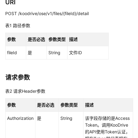
说
URI
明
POST /koodrive/ose/v1/files/{fileId}/detail
快
表1
路径参数
速
入
参数
是否必选
参数类型
描述
门
fileId
是
String
文件ID
用
户
指
南
请求参数
API
表2
请求Header参数
参
考
参数
是否必选
参数类型
描述
Authorization
使
是
String
该字段存储的是Access
用
Token。调用KooDrive
前
的API使用Token认证，