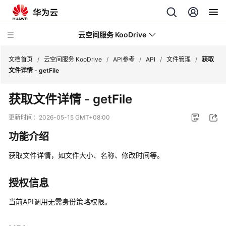
云空间服务 KooDrive
文档首页
/
云空间服务 KooDrive
/
API参考
/
API
/
文件管理
/
获取
文件详情 - getFile
最
获取文件详情 - getFile
新
动
更新时间：
2026-05-15 GMT+08:00
态
功能介绍
产
获取文件详情，如文件大小、名称、修改时间等。
品
介
绍
授权信息
当前API调用无需身份策略权限。
计
费