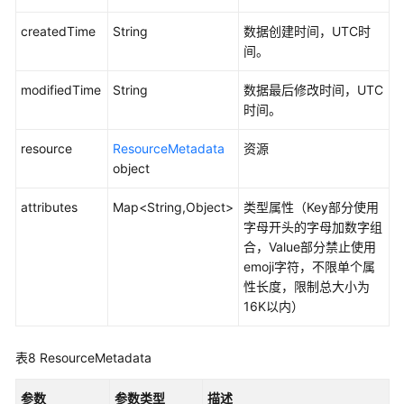
completeFile
createdTime
String
数据创建时间，UTC时
获
间。
取
下
modifiedTime
String
数据最后修改时间，UTC
载
时间。
链
接
resource
ResourceMetadata
资源
-
object
getDownLoadUrl
attributes
Map<String,Object>
类型属性（Key部分使用
字母开头的字母加数字组
重
合，Value部分禁止使用
命
emoji字符，不限单个属
名
性长度，限制总大小为
文
16K以内）
件
-
renameFile
表8
ResourceMetadata
清
参数
参数类型
描述