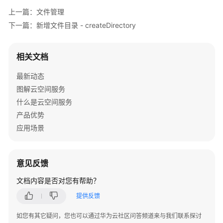
"id"
: 
"1275457496273837312"
,

上一篇：文件管理
常
"length"
: 
81243
,

见
下一篇：新增文件目录 - createDirectory
"sha256"
: 
"f08b00d63f9109fda252e45cc70e276
问
"object"
: {

题
"id"
: 
"b91e8df8afba4145a310dde1bfb9f8c50
相关文档
"start"
: 
0
,

视
"downloadUrl"
: {

最新动态
频
"url"
: 
"https://b10-obs-ykj-uat-01.obs
图解云空间服务
帮
"method"
: 
"GET"
什么是云空间服务
助
            }

产品优势
          }

文
应用场景
        },

档
下
"attributes"
: {

载
"fileName"
: 
"下载.png"
,

意见反馈
"localCreatedAt"
: 
""
,

文档内容是否对您有帮助？
"createdBy"
: 
"40086000004871666"
,

通
"resource"
: {

提供反馈
用
"id"
: 
"1275457496273837312"
,

参
如您有其它疑问，您也可以通过华为云社区问答频道来与我们联系探讨
"object"
: {

考