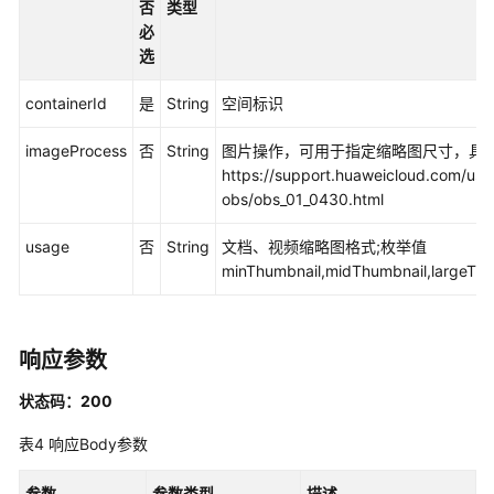
否
类型
会
必
话
选
管
理
containerId
是
String
空间标识
imageProcess
否
String
图片操作，可用于指定缩略图尺寸，具
服
https://support.huaweicloud.com/use
务
obs/obs_01_0430.html
订
阅
usage
否
String
文档、视频缩略图格式;枚举值
minThumbnail,midThumbnail,largeTh
企
业
设
置
响应参数
其
状态码：200
他
表4
响应Body参数
接
口
参数
参数类型
描述