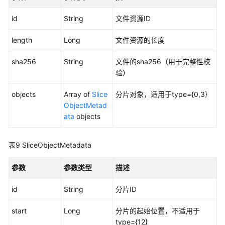
空
回
id
String
文件资源ID
收
站
length
Long
文件资源的长度
-
clearRecycleFile
sha256
String
文件的sha256（用于完整性校
验）
使
用
objects
Array of
Slice
分片对象，适用于type={0,3}
搜
ObjectMetad
索
ata
objects
引
擎
表9
SliceObjectMetadata
能
力
参数
参数类型
描述
检
索
id
String
分片ID
文
件
start
Long
分片的起始位置，不适用于
-
type={12}
Search