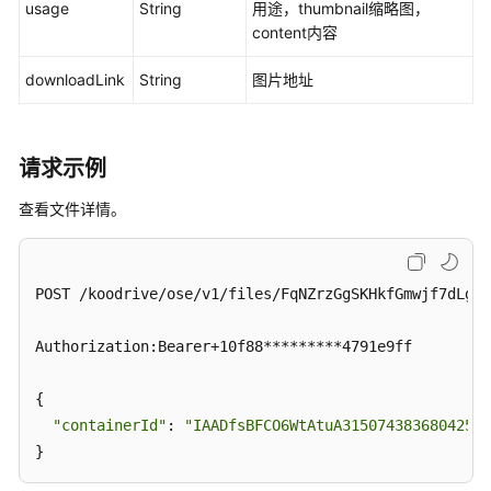
usage
String
用途，thumbnail缩略图，
相
content内容
关
downloadLink
String
图片地址
文
件
多
版
请求示例
本
查看文件详情。
同
步
目
POST /koodrive/ose/v1/files/FqNZrzGgSKHkfGmwjf7dLgLl
录
Authorization:Bearer+10f88*********4791e9ff

分
享
{

管
"containerId"
: 
"IAADfsBFCO6WtAtuA315074383680425b8
理-
我
}
分