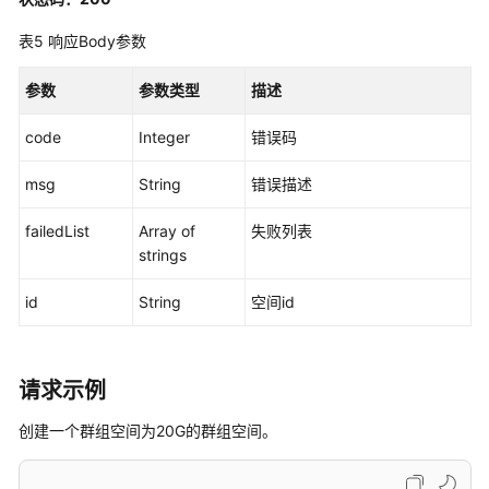
标
识
表5
响应Body参数
查
询
参数
参数类型
描述
空
间
code
Integer
错误码
详
情
msg
String
错误描述
-
GetSpaceByContainerID
failedList
Array of
失败列表
strings
创
id
String
空间id
建
一
个
群
请求示例
组
空
创建一个群组空间为20G的群组空间。
间
-