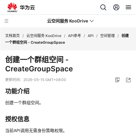
云空间服务 KooDrive
文档首页
/
云空间服务 KooDrive
/
API参考
/
API
/
空间管理
/
创建
一个群组空间 - CreateGroupSpace
最
创建一个群组空间 -
新
CreateGroupSpace
动
态
更新时间：
2026-05-15 GMT+08:00
产
功能介绍
品
介
创建一个群组空间。
绍
授权信息
计
费
当前API调用无需身份策略权限。