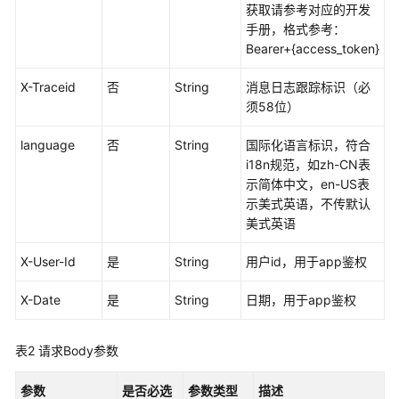
必
获取请参考对应的开发
读
手册，格式参考：
Bearer+{access_token}
API
概
X-Traceid
否
String
消息日志跟踪标识（必
览
须58位）
如
language
否
String
国际化语言标识，符合
何
i18n规范，如zh-CN表
调
示简体中文，en-US表
用
示美式英语，不传默认
API
美式英语
X-User-Id
API
是
String
用户id，用于app鉴权
X-Date
是
String
日期，用于app鉴权
音
视
频
表2
请求Body参数
转
码
参数
是否必选
参数类型
描述