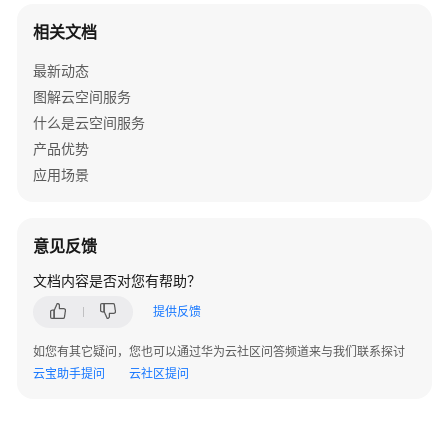
空
相关文档
间
列
最新动态
表
图解云空间服务
-
什么是云空间服务
GetUserSpaceList
产品优势
应用场景
获
取
空
间
意见反馈
信
文档内容是否对您有帮助？
息
-
提供反馈
GetSpaceV2
如您有其它疑问，您也可以通过华为云社区问答频道来与我们联系探讨
云宝助手提问
云社区提问
获
取
空
间