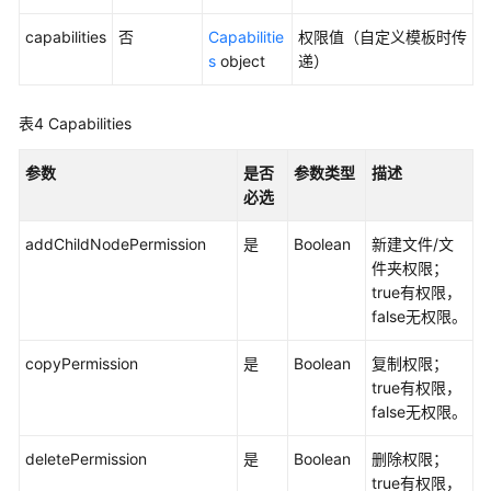
空
间
capabilities
否
Capabilitie
权限值（自定义模板时传
列
s
object
递）
表
信
息
表4
Capabilities
-
GetDepartmentSpaceList
参数
是否
参数类型
描述
必选
查
addChildNodePermission
是
Boolean
新建文件/文
询
件夹权限；
空
true有权限，
间
false无权限。
信
息
copyPermission
是
Boolean
复制权限；
-
true有权限，
GetSpace
false无权限。
批
deletePermission
是
Boolean
删除权限；
量
true有权限，
查