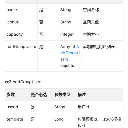
部
name
是
String
空间名称
门
管
iconUrl
否
String
空间头像
理
capacity
否
Integer
空间大小
用
户
addGroupUsers
是
Array of
A
添加群组用户列表
管
ddGroupU
理
sers
objects
空
间
表3
AddGroupUsers
管
理
参数
是否必选
参数类型
描述
查
userId
是
String
用户id
询
部
template
是
Long
权限模板id，自定义模板
门
传-1