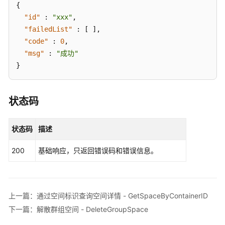
GetTeamSpaceList
{
"id"
:
"xxx"
,
查
"failedList"
:
[
]
,
询
"code"
:
0
,
企
"msg"
:
"成功"
业
}
群
组
空
状态码
间
列
表
状态码
描述
信
息
200
基础响应，只返回错误码和错误信息。
-
GetGroupSpaceList
获
上一篇：通过空间标识查询空间详情 - GetSpaceByContainerID
取
下一篇：解散群组空间 - DeleteGroupSpace
用
户