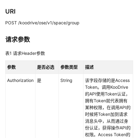
说
明
URI
快
POST /koodrive/ose/v1/space/group
速
入
请求参数
门
表1
请求Header参数
用
户
参数
是否必选
参数类型
描述
指
南
Authorization
是
String
该字段存储的是Access
Token。调用KooDrive
API
的API使用Token认证，
参
拥有Token就代表拥有
考
某种权限，在调用API的
时候将Token加到请求
使
消息头中，从而通过身
用
份认证，获得操作API的
前
权限。Access Token的