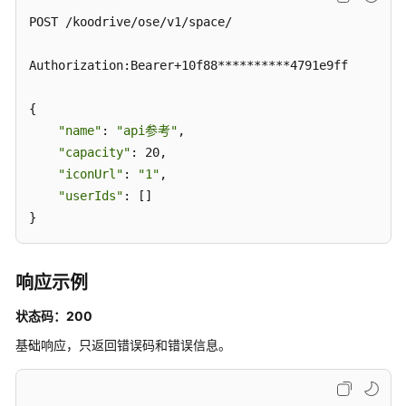
CreateGroupSpace
POST /koodrive/ose/v1/space/

解
Authorization:Bearer+10f88**********4791e9ff

散
群
组
{

空
"name"
: 
"api参考"
,

间
"capacity"
: 20,

-
"iconUrl"
: 
"1"
,

DeleteGroupSpace
"userIds"
: []

}
查
询
团
响应示例
队
空
状态码：200
间
基础响应，只返回错误码和错误信息。
信
息
-