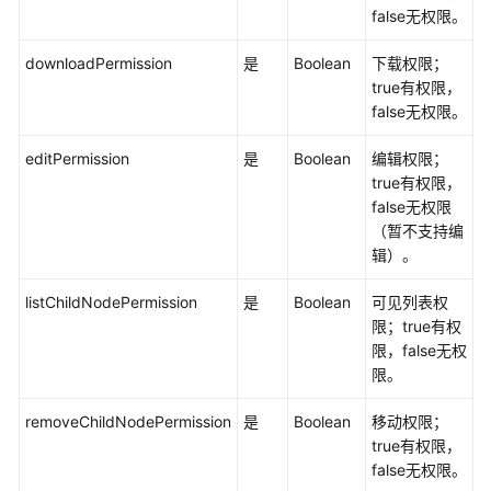
false无权限。
询
空
downloadPermission
是
Boolean
下载权限；
间
true有权限，
信
false无权限。
息
-
editPermission
是
Boolean
编辑权限；
batchGetSpace
true有权限，
false无权限
创
（暂不支持编
建
辑）。
部
门
listChildNodePermission
是
Boolean
可见列表权
或
限；true有权
个
限，false无权
人
限。
空
间
removeChildNodePermission
是
Boolean
移动权限；
-
true有权限，
CreateSpace
false无权限。