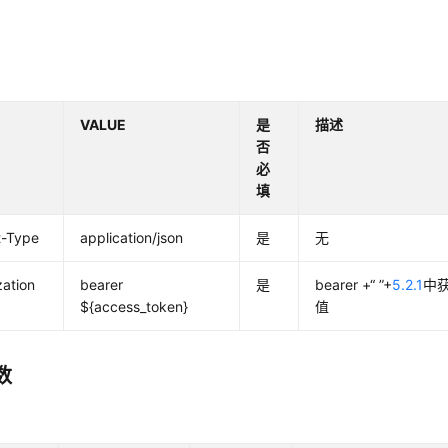
VALUE
是
描述
否
必
填
t-Type
application/json
是
无
zation
bearer
是
bearer +“ ”+
5.2.1
中获
${access_token}
值
数