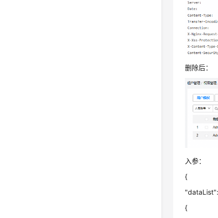
删除后：
入参：
{
"dataList":
{