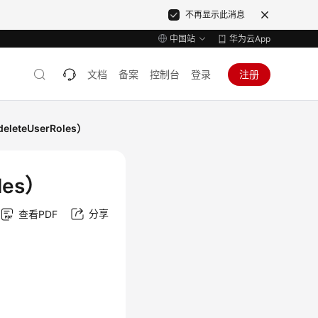
不再显示此消息
中国站
华为云App
文档
备案
控制台
登录
注册
eteUserRoles）
les）
分享
查看PDF