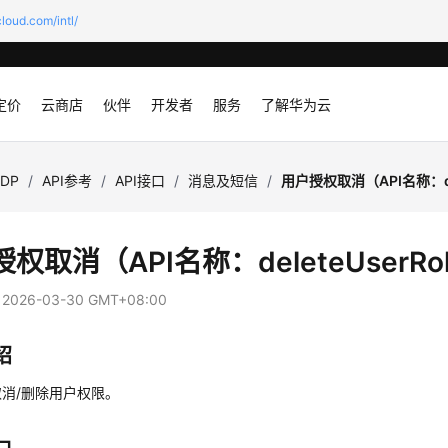
loud.com/intl/
定价
云商店
伙伴
开发者
服务
了解华为云
SDP
/
API参考
/
API接口
/
消息及短信
/
用户授权取消（API名称：del
权取消（API名称：deleteUserRo
：
2026-03-30 GMT+08:00
绍
消/删除用户权限。