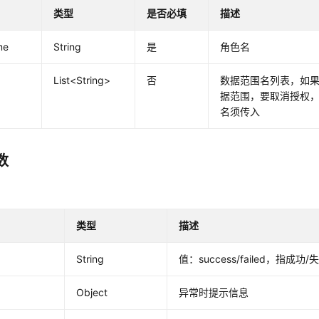
类型
是否必填
描述
me
String
是
角色名
List<String>
否
数据范围名列表，如
据范围，要取消授权
名须传入
数
类型
描述
String
值：success/failed，指成功/
Object
异常时提示信息