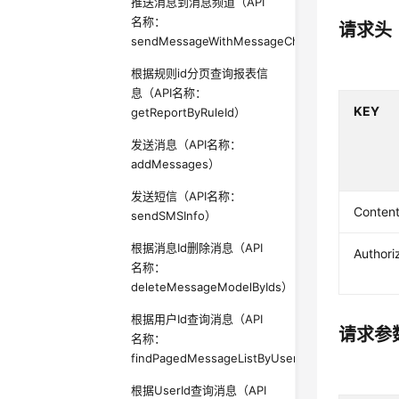
推送消息到消息频道（API
名称：
请求头
sendMessageWithMessageChannel）
根据规则id分页查询报表信
息（API名称：
KEY
getReportByRuleId）
发送消息（API名称：
addMessages）
发送短信（API名称：
Conten
sendSMSInfo）
根据消息Id删除消息（API
Authori
名称：
deleteMessageModelByIds）
根据用户Id查询消息（API
请求参
名称：
findPagedMessageListByUser）
根据UserId查询消息（API