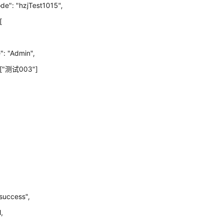
de": "hzjTest1015",
[
": "Admin",
": ["测试003"]
"success",
l,