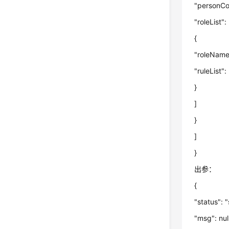
"personCo
"roleList": 
{
"roleName
"ruleList
}
]
}
]
}
出参：
{
"status": 
"msg": nul