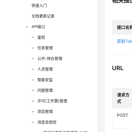
相关接
快速入门
文档更新记录
API接口
接口名
鉴权
获取Tok
任务管理
公共-待办管理
URL
人员管理
智能安监
问题管理
请求方
许可(工作票)管理
式
项目管理
POST
消息及短信