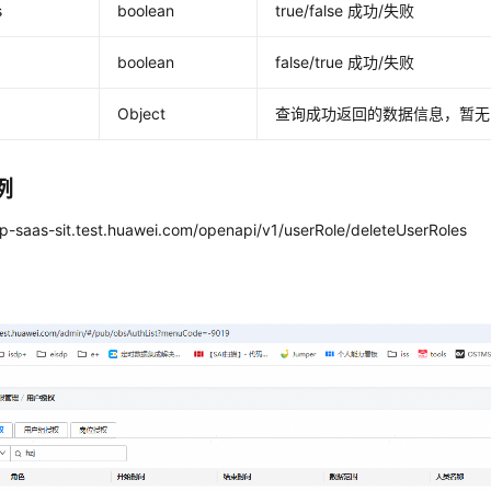
s
boolean
true/false 成功/失败
boolean
false/true 成功/失败
Object
查询成功返回的数据信息，暂无
例
dp-saas-sit.test.huawei.com/openapi/v1/userRole/deleteUserRoles
：