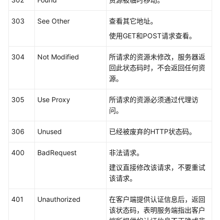
列
表
303
See Other
查看其它地址。
使用GET和POST请求查看。
API
使
304
Not Modified
所请求的资源未修改，服务器返
用
回此状态码时，不会返回任何资
指
源。
导
305
Use Proxy
所请求的资源必须通过代理访
附
问。
录
306
Unused
已经被废弃的HTTP状态码。
状
态
400
BadRequest
非法请求。
码
建议直接修改该请求，不要重试
该请求。
错
误
401
Unauthorized
在客户端提供认证信息后，返回
码
该状态码，表明服务端指出客户