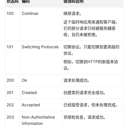
状态码
编码
错误码说明
介
绍
100
Continue
继续请求。
快
这个临时响应用来通知客户端，
速
它的部分请求已经被服务器接
入
收，且仍未被拒绝。
门
101
Switching Protocols
切换协议。只能切换到更高级的
协议。
用
户
例如，切换到HTTP的新版本协
指
议。
南
200
Ok
请求处理成功。
开
发
201
Created
创建类的请求完全成功。
指
202
南
Accepted
已经接受请求，但未处理完成。
203
Non-Authoritative
非授权信息，请求成功。
最
Information
佳