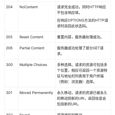
实
204
NoContent
请求完全成功，同时HTTP响应
践
不包含响应体。
API
在响应OPTIONS方法的HTTP请
参
求时返回此状态码。
考
205
Reset Content
重置内容，服务器处理成功。
使
206
Partial Content
服务器成功处理了部分GET请
用
求。
前
必
300
Multiple Choices
多种选择。请求的资源可包括多
读
个位置，相应可返回一个资源特
征与地址的列表用于用户终端
如
（例如：浏览器）选择。
何
调
301
Moved Permanently
永久移动，请求的资源已被永久
用
的移动到新的URI，返回信息会
API
包括新的URI。
API
302
Found
资源被临时移动。