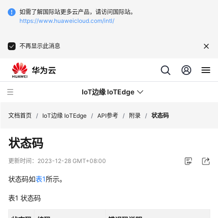
如需了解国际站更多云产品，请访问国际站。
https://www.huaweicloud.com/intl/
不再显示此消息
IoT边缘 IoTEdge
文档首页
/
IoT边缘 IoTEdge
/
API参考
/
附录
/
状态码
状态码
最
新
更新时间：
2023-12-28 GMT+08:00
动
态
状态码如
表1
所示。
表1
状态码
产
品