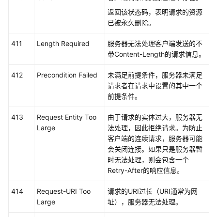
术
返回该状态码，表明请求的资源
语
已被永久删除。
责
411
Length Required
服务器无法处理客户端发送的不
任
带Content-Length的请求信息。
共
担
412
Precondition Failed
未满足前提条件，服务器未满足
请求者在请求中设置的其中一个
云
前提条件。
服
务
413
Request Entity Too
由于请求的实体过大，服务器无
等
Large
法处理，因此拒绝请求。为防止
级
客户端的连续请求，服务器可能
协
会关闭连接。如果只是服务器暂
议
时无法处理，则会包含一个
（SLA）
Retry-After的响应信息。
白
414
Request-URI Too
请求的URI过长（URI通常为网
皮
Large
址），服务器无法处理。
书