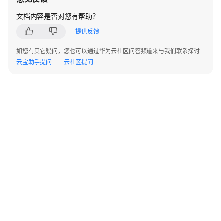
实
践
文档内容是否对您有帮助？
提供反馈
API
参
如您有其它疑问，您也可以通过华为云社区问答频道来与我们联系探讨
考
云宝助手提问
云社区提问
使
用
前
必
读
如
何
调
用
API
©2026 Huaweicloud.com 版权所有
黔ICP备20004760号-14
苏B2-20130048号
API
A2.B1.B2-20070312