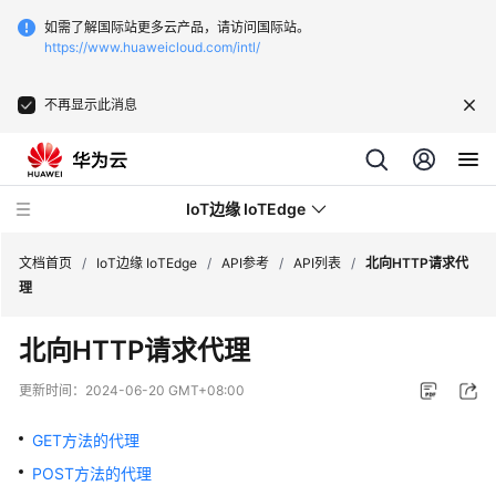
如需了解国际站更多云产品，请访问国际站。
https://www.huaweicloud.com/intl/
不再显示此消息
IoT边缘 IoTEdge
文档首页
/
IoT边缘 IoTEdge
/
API参考
/
API列表
/
北向HTTP请求代
理
最
北向HTTP请求代理
新
动
更新时间：
2024-06-20 GMT+08:00
态
GET方法的代理
产
POST方法的代理
品