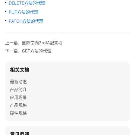
介
DELETE方法的代理
绍
PUT方法的代理
PATCH方法的代理
快
速
入
上一篇：删除南向3rdIA配置项
门
下一篇：GET方法的代理
用
户
相关文档
指
南
最新动态
产品简介
开
应用场景
发
指
产品规格
南
硬件规格
最
佳
意见反馈