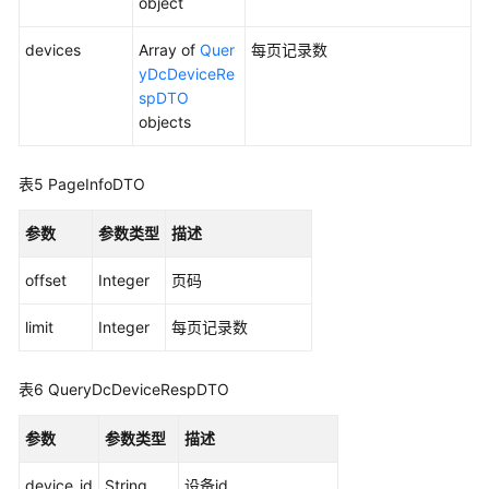
object
边
缘
devices
Array of
Quer
每页记录数
节
yDcDeviceRe
点
spDTO
管
objects
理
表5
PageInfoDTO
设
备
参数
参数类型
描述
管
理
offset
Integer
页码
设
limit
Integer
每页记录数
备
控
制
表6
QueryDcDeviceRespDTO
参数
外
参数类型
描述
部
device_id
String
设备id
实