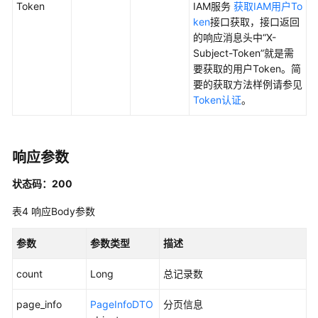
管
Token
IAM服务
获取IAM用户To
理
ken
接口获取，接口返回
的响应消息头中“X-
应
Subject-Token”就是需
用
要获取的用户Token。简
版
要的获取方法样例请参见
本
Token认证
。
管
理
响应参数
边
缘
状态码：200
应
用
表4
响应Body参数
配
置
参数
参数类型
描述
模
板
count
Long
总记录数
管
理
page_info
PageInfoDTO
分页信息