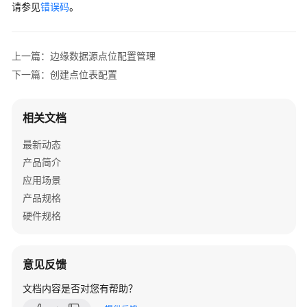
请参见
错误码
。
管
理
上一篇：边缘数据源点位配置管理
边
缘
下一篇：创建点位表配置
数
据
源
相关文档
点
最新动态
位
配
产品简介
置
应用场景
管
产品规格
理
硬件规格
查
数
意见反馈
采
连
文档内容是否对您有帮助？
接