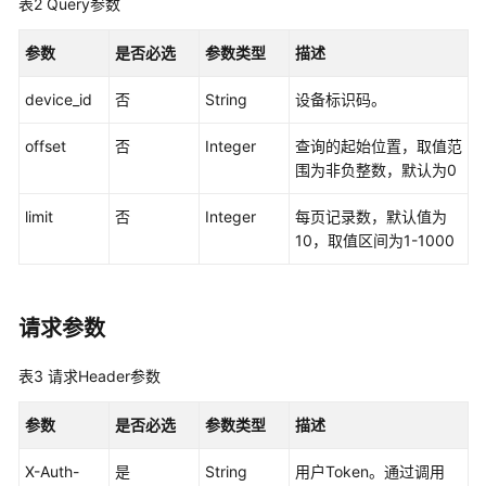
考
表2
Query参数
使
参数
是否必选
参数类型
描述
用
device_id
前
否
String
设备标识码。
必
offset
否
Integer
查询的起始位置，取值范
读
围为非负整数，默认为0
如
limit
否
Integer
每页记录数，默认值为
何
10，取值区间为1-1000
调
用
API
请求参数
API
列
表3
请求Header参数
表
参数
是否必选
参数类型
描述
应
用
X-Auth-
是
String
用户Token。通过调用