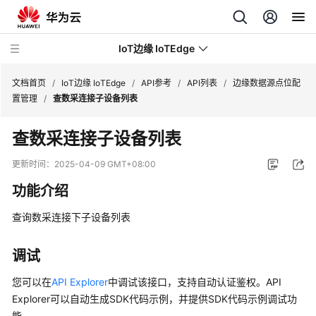
IoT边缘 IoTEdge
文档首页
/
IoT边缘 IoTEdge
/
API参考
/
API列表
/
边缘数据源点位配
置管理
/
查数采连接子设备列表
最
查数采连接子设备列表
新
动
更新时间：
2025-04-09 GMT+08:00
态
功能介绍
产
查询数采连接下子设备列表
品
介
绍
调试
您可以在
API Explorer
中调试该接口，支持自动认证鉴权。API
快
Explorer可以自动生成SDK代码示例，并提供SDK代码示例调试功
速
能。