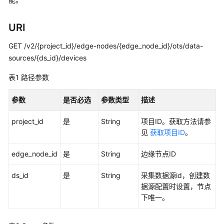
入
门
URI
用
户
GET /v2/{project_id}/edge-nodes/{edge_node_id}/ots/data-
指
sources/{ds_id}/devices
南
表1
路径参数
开
参数
是否必选
参数类型
描述
发
指
project_id
是
String
项目ID。获取方法请参
南
见
获取项目ID
。
最
edge_node_id
是
String
边缘节点ID
佳
实
ds_id
是
String
采集数据源id，创建数
践
据源配置时设置，节点
下唯一。
API
参