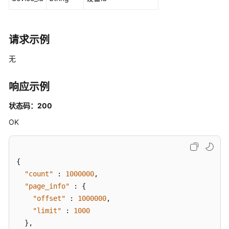
体
管
理
请求示例
模
无
块
管
响应示例
理
状态码：200
模
OK
块
影
子
管
{
理
"count"
:
1000000
,
"page_info"
:
{
边
"offset"
:
1000000
,
缘
"limit"
:
1000
数
}
,
采