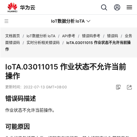
IoT数据分析 IoTA
文档首页
/
IoT数据分析 IoTA
/
API参考
/
错误码参考
/
错误码
/
业务
面错误码
/
实时分析相关错误码
/
IoTA.03011015 作业状态不允许当前操
作
最
新
IoTA.03011015 作业状态不允许当前
动
操作
态
更新时间：
2022-07-13 GMT+08:00
服
务
错误码描述
公
告
作业状态不允许当前操作。
产
可能原因
品