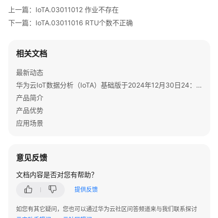
必
上一篇：IoTA.03011012 作业不存在
读
下一篇：IoTA.03011016 RTU个数不正确
如
何
相关文档
调
用
最新动态
API
华为云IoT数据分析（IoTA）基础版于2024年12月30日24：00（北京时间）停售/下线通知
产品简介
API
列
产品优势
表
应用场景
错
误
意见反馈
码
文档内容是否对您有帮助？
参
考
提供反馈
错
如您有其它疑问，您也可以通过华为云社区问答频道来与我们联系探讨