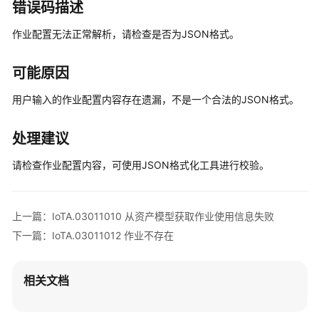
错误码描述
公
告
作业配置无法正常解析，请检查是否为JSON格式。
产
品
可能原因
介
用户输入的作业配置内容存在遗漏，不是一个合法的JSON格式。
绍
用
处理建议
户
请检查作业配置内容，可使用JSON格式化工具进行校验。
指
南
最
上一篇：IoTA.03011010 从资产模型获取作业使用信息失败
佳
下一篇：IoTA.03011012 作业不存在
实
践
相关文档
API
参