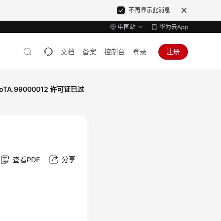
不再显示此消息
中国站
华为云App
文档
备案
控制台
登录
注册
IoTA.99000012 许可证已过
分享
查看PDF