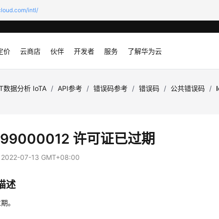
loud.com/intl/
定价
云商店
伙伴
开发者
服务
了解华为云
oT数据分析 IoTA
/
API参考
/
错误码参考
/
错误码
/
公共错误码
/
A.99000012 许可证已过期
：
2022-07-13 GMT+08:00
描述
过期。