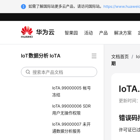
公共错误码
如需了解国际站更多云产品，请访问国际站。
https://www.huaweic
IoTA.99000001 Demo
用户无操作权限
智果园
活动
产品
解决方案
IoTA.99000002 子用
户无操作权限
IoTA.99000003 未授
IoT数据分析 IoTA
文档首页
/
I
权
期
IoTA.99000004 帐号
受限
IoT
IoTA.99000005 帐号
冻结
更新时间
IoTA.99000006 SDR
用户无操作权限
错误码
IoTA.99000007 未开
许可证已
通数据分析服务