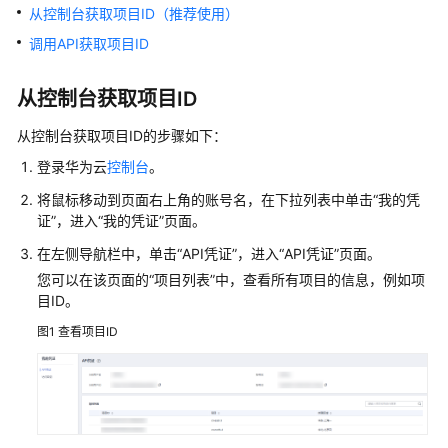
介
从控制台获取项目ID（推荐使用）
绍
调用API获取项目ID
计
从控制台获取项目ID
费
说
从控制台获取项目ID的步骤如下：
明
登录华为云
控制台
。
快
将鼠标移动到页面右上角的
账号
名，在下拉列表中单击“我的凭
速
证”，进入“我的凭证”页面。
入
在左侧导航栏中，单击
“API凭证”
，进入
“API凭证”
页面。
门
您可以在该页面的
“项目列表”
中，查看所有项目的信息，例如项
控
目ID。
制
图1
查看项目ID
台
操
作
指
南