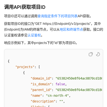
调用API获取项目ID
数
据
项目ID还可以通过调用
查询指定条件下的项目列表
API获取。
建
模
获取项目ID的接口为“GET https://{Endpoint}/v3/projects”，其中
引
{Endpoint}为IAM的终端节点，可以从
地区和终端节点
获取。接口的
擎
认证鉴权请参见
认证鉴权
。
用
响应示例如下，其中projects下的“id”即为项目ID。
户
指
南
{
数
"projects"
:
[
字
{
主
"domain_id"
:
"65382450e8f64ac0870cd180d1
线
"is_domain"
:
false
,
引
"parent_id"
:
"65382450e8f64ac0870cd180d1
擎
"name"
:
"cn-north-4"
,
用
"description"
:
""
,
户
"links"
:
{