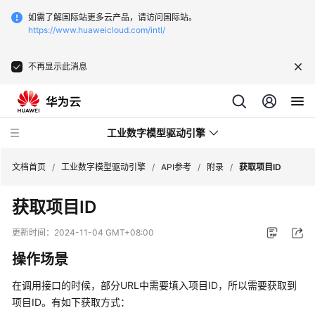
如需了解国际站更多云产品，请访问国际站。
https://www.huaweicloud.com/intl/
不再显示此消息
工业数字模型驱动引擎
文档首页
/
工业数字模型驱动引擎
/
API参考
/
附录
/
获取项目ID
获取项目ID
最
新
更新时间：
2024-11-04 GMT+08:00
动
操作场景
态
在调用接口的时候，部分URL中需要填入项目ID，所以需要获取到
产
项目ID。有如下获取方式：
品