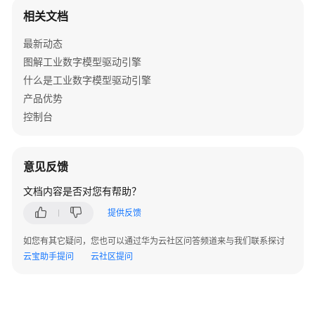
必
相关文档
读
最新动态
API
图解工业数字模型驱动引擎
概
什么是工业数字模型驱动引擎
览
产品优势
如
控制台
何
调
用
意见反馈
API
文档内容是否对您有帮助？
API
提供反馈
应
如您有其它疑问，您也可以通过华为云社区问答频道来与我们联系探讨
用
云宝助手提问
云社区提问
示
例