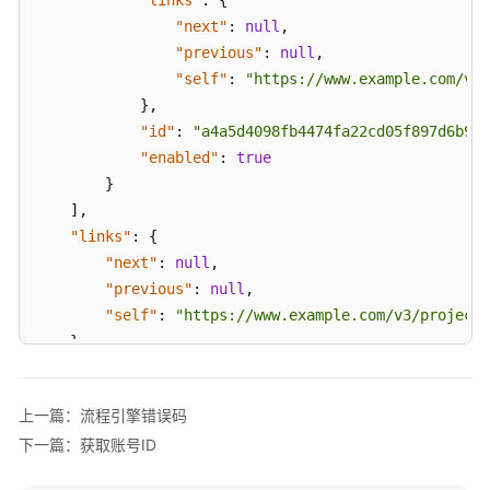
指
"next"
:
null
,
南
"previous"
:
null
,
最
"self"
:
"https://www.example.com/v3/
佳
}
,
实
"id"
:
"a4a5d4098fb4474fa22cd05f897d6b99"
践
"enabled"
:
true
}
开
]
,
发
"links"
:
{
指
"next"
:
null
,
南
"previous"
:
null
,
"self"
:
"https://www.example.com/v3/projects
API
}
参
}
考
上一篇：流程引擎错误码
使
下一篇：获取账号ID
用
前