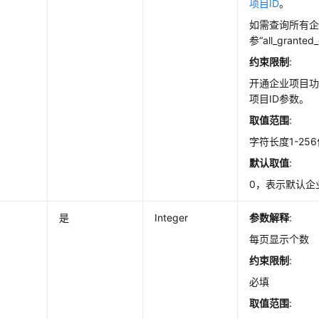
项目ID
。
如需查询所有
参“all_granted
约束限制
:
开通企业项目
项目ID参数。
取值范围
:
字符长度1-25
默认取值
:
0，表示默认企业
是
Integer
参数解释
:
每页显示个数
约束限制
:
必填
取值范围
: