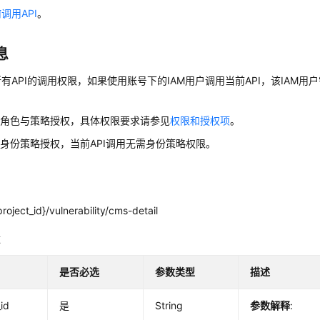
调用API
。
息
有API的调用权限，如果使用账号下的IAM用户调用当前API，该IAM用户
用角色与策略授权，具体权限要求请参见
权限和授权项
。
身份策略授权，当前API调用无需身份策略权限。
roject_id}/vulnerability/cms-detail
数
是否必选
参数类型
描述
_id
是
String
参数解释
: