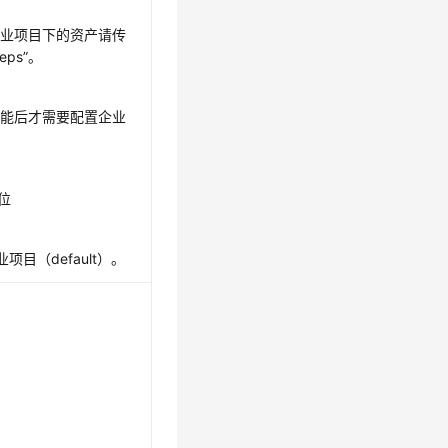
企业项目下的资产请传
_eps”。
功能后才需要配置企业
6位
项目（default）。