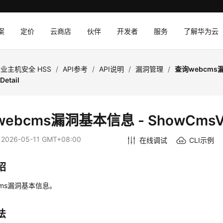
案
定价
云商店
伙伴
开发者
服务
了解华为云
业主机安全 HSS
/
API参考
/
API说明
/
漏洞管理
/
查询webcms
etail
ebcms漏洞基本信息 - ShowCmsVul
：
2026-05-11 GMT+08:00
在线调试
CLI示例
绍
cms漏洞基本信息。
法