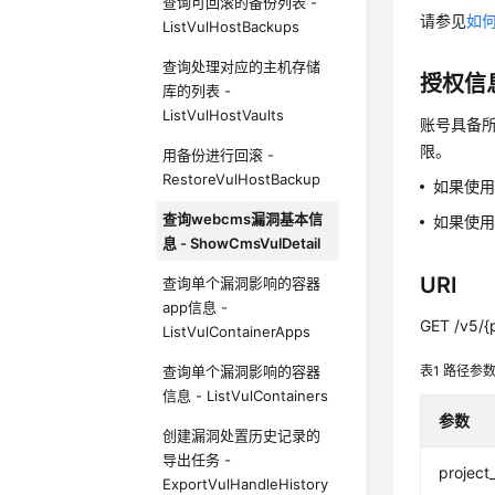
查询可回滚的备份列表 -
请参见
如何
ListVulHostBackups
查询处理对应的主机存储
授权信
库的列表 -
ListVulHostVaults
账号具备所
限。
用备份进行回滚 -
RestoreVulHostBackup
如果使
查询webcms漏洞基本信
如果使用
息 - ShowCmsVulDetail
URI
查询单个漏洞影响的容器
app信息 -
GET /v5/{p
ListVulContainerApps
查询单个漏洞影响的容器
表1
路径参
信息 - ListVulContainers
参数
创建漏洞处置历史记录的
导出任务 -
project
ExportVulHandleHistory