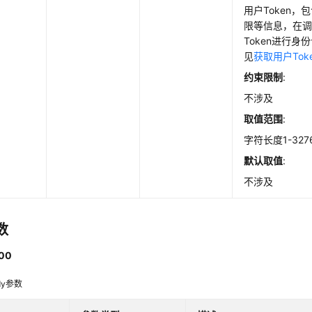
用户Token
限等信息，在调
Token进行
见
获取用户Tok
约束限制
:
不涉及
取值范围
:
字符长度1-327
默认取值
:
不涉及
数
00
dy参数