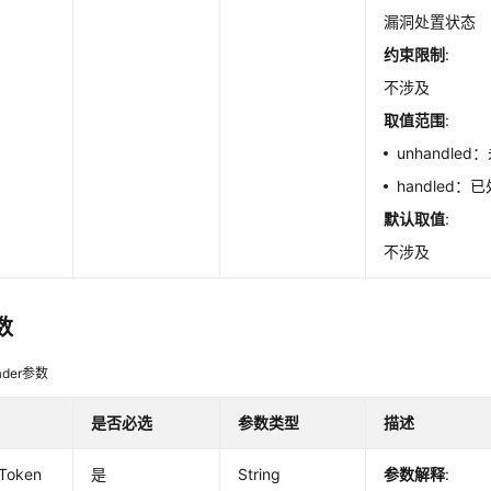
漏洞处置状态
约束限制
:
不涉及
取值范围
:
unhandle
handled：
默认取值
:
不涉及
数
der参数
是否必选
参数类型
描述
-Token
是
String
参数解释
: