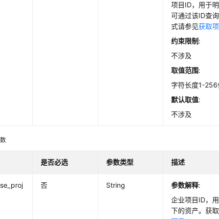
项目ID，用于
可通过该ID查
式请参见
获取项
约束限制
:
不涉及
取值范围
:
字符长度1-25
默认取值
:
不涉及
参数
是否必选
参数类型
描述
ise_proj
否
String
参数解释
:
企业项目ID，
下的资产。获