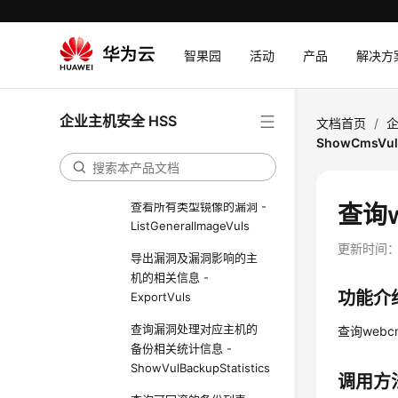
入侵检测
主机管理
智果园
活动
产品
解决方
策略管理
漏洞管理
企业主机安全 HSS
文档首页
/
企
查看镜像漏洞的历史处置
ShowCmsVulD
记录 -
ListGeneralImageVulOperations
查看所有类型镜像的漏洞 -
查询w
ListGeneralImageVuls
更新时间
导出漏洞及漏洞影响的主
机的相关信息 -
功能介
ExportVuls
查询漏洞处理对应主机的
查询web
备份相关统计信息 -
ShowVulBackupStatistics
调用方