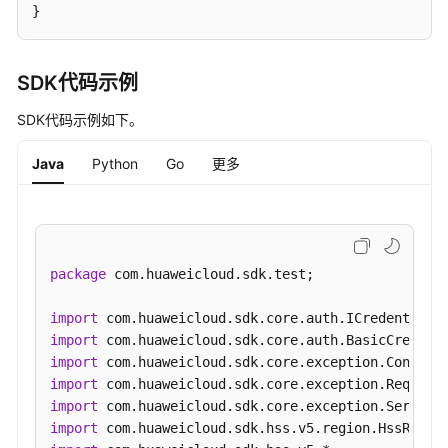
}
询
进
程
白
SDK代码示例
名
SDK代码示例如下。
单
策
Java
Python
Go
更多
略
列
表
-
ListAppWhitelistPolicy
package
 com.huaweicloud.sdk.test;

创
import
建
import
白
import
名
import
单
import
策
import
略