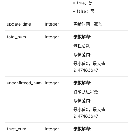
用
true：是
进
false：否
程
控
update_time
Integer
更新时间，毫秒
制
total_num
Integer
参数解释
:
统
进程总数
计
取值范围
:
agent
版
最小值0，最大值
本
2147483647
不
匹
unconfirmed_num
Integer
参数解释
:
配
待确认进程数
主
取值范围
:
机
数
最小值0，最大值
量
2147483647
-
ShowAppWhitelistAgentStatics
trust_num
Integer
参数解释
: