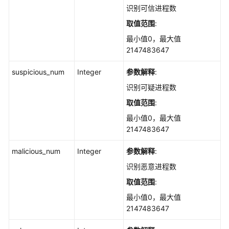
识别可信进程数
查
取值范围
:
询
进
最小值0，最大值
程
2147483647
白
名
suspicious_num
Integer
参数解释
:
单
识别可疑进程数
可
取值范围
:
疑
进
最小值0，最大值
程
2147483647
-
ListAppWhitelistEvent
malicious_num
Integer
参数解释
:
识别恶意进程数
查
取值范围
:
询
进
最小值0，最大值
程
2147483647
白
名