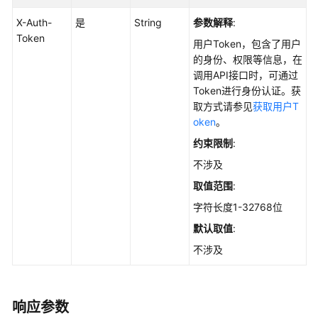
检
X-Auth-
测
是
String
参数解释
:
Token
用户Token，包含了用户
主
的身份、权限等信息，在
机
调用API接口时，可通过
管
Token进行身份认证。获
理
取方式请参见
获取用户T
oken
。
策
约束限制
:
略
不涉及
管
理
取值范围
:
字符长度1-32768位
漏
默认取值
:
洞
管
不涉及
理
网
响应参数
页