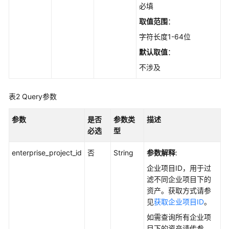
调
必填
用
取值范围
：
API
字符长度1-64位
API
默认取值
：
说
不涉及
明
表2
Query参数
资
产
参数
管
是否
参数类
描述
理
必选
型
enterprise_project_id
否
String
参数解释
:
勒
索
企业项目ID，用于过
防
滤不同企业项目下的
护
资产。获取方式请参
见
获取企业项目ID
。
基
如需查询所有企业项
线
目下的资产请传参