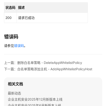
-
                .build();

DeleteAppWhitelistPolicy
状态码
描述
ShowAppWhitelistPolicyRequest
request
=
n
        request.withPolicyId(
"{policy_id}"
);

查
200
请求已成功
try
 {

询
ShowAppWhitelistPolicyResponse
respon
进
            System.out.println(response.toString()
程
        } 
catch
 (ConnectionException e) {

错误码
白
            e.printStackTrace();

名
请参见
        } 
错误码
。
catch
 (RequestTimeoutException e) {

单
            e.printStackTrace();

策
        } 
catch
 (ServiceResponseException e) {

略
            e.printStackTrace();

上一篇：删除白名单策略 - DeleteAppWhitelistPolicy
详
            System.out.println(e.getHttpStatusCode
情
下一篇：白名单策略添加主机 - AddAppWhitelistPolicyHost
            System.out.println(e.getRequestId());

-
            System.out.println(e.getErrorCode());

ShowAppWhitelistPolicy
            System.out.println(e.getErrorMsg());

相关文档
        }

白
    }

最新动态
名
企业主机安全2025年12月新版本上线
单
策
企业主机安全2025年6月新版本上线