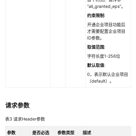
管
“all_granted_eps”。
理
约束限制
:
配
开通企业项目功能后
额
才需要配置企业项目
管
ID参数。
理
取值范围
:
字符长度1-256位
容
器
默认取值
:
管
0，表示默认企业项目
理
（default）。
事
件
请求参数
管
理
表3
请求Header参数
入
侵
参数
是否必选
参数类型
描述