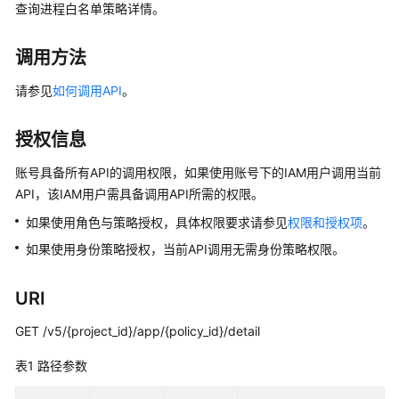
画
查询进程白名单策略详情。
册
调用方法
产
品
请参见
如何调用API
。
介
绍
授权信息
计
账号具备所有API的调用权限，如果使用账号下的IAM用户调用当前
费
API，该IAM用户需具备调用API所需的权限。
说
如果使用角色与策略授权，具体权限要求请参见
权限和授权项
。
明
如果使用身份策略授权，当前API调用无需身份策略权限。
快
速
URI
入
门
GET /v5/{project_id}/app/{policy_id}/detail
表1
路径参数
用
户