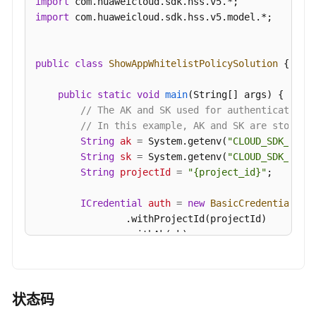
import
-
import
 com.huaweicloud.sdk.hss.v5.model.*;

CreateAppWhitelistPolicy
修
public
class
ShowAppWhitelistPolicySolution
 {

改
白
public
static
void
main
(String[] args)
 {

名
// The AK and SK used for authentication 
单
// In this example, AK and SK are stored 
策
String
ak
=
 System.getenv(
"CLOUD_SDK_AK"
);
略
String
sk
=
 System.getenv(
"CLOUD_SDK_SK"
);
-
String
projectId
=
"{project_id}"
;

ChangeAppWhitelistPolicy
ICredential
auth
=
new
BasicCredentials
()

删
                .withProjectId(projectId)

除
                .withAk(ak)

白
                .withSk(sk);

名
单
HssClient
client
=
 HssClient.newBuilder()

策
                .withCredential(auth)

状态码
略
                .withRegion(HssRegion.valueOf(
"<Y