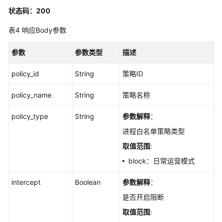
防
状态码：200
篡
改
表4
响应Body参数
标
参数
参数类型
描述
签
管
policy_id
String
策略ID
理
policy_name
String
策略名称
病
毒
policy_type
String
参数解释
：
查
进程白名单策略类型
杀
取值范围
:
应
block：日常运营模式
用
intercept
防
Boolean
参数解释
：
护
是否开启阻断
取值范围
:
应