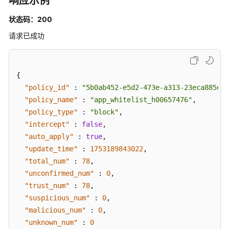
响应示例
关
状态码：200
联
主
请求已成功
机
列
表
{
-
ListAppWhitelistPolicyHost
"policy_id"
:
"5b0ab452-e5d2-473e-a313-23eca885ee2
"policy_name"
:
"app_whitelist_h00657476"
,
应
"policy_type"
:
"block"
,
用
"intercept"
:
false
,
白
"auto_apply"
:
true
,
名
"update_time"
:
1753189843022
,
单
"total_num"
:
78
,
策
"unconfirmed_num"
:
0
,
略
"trust_num"
:
78
,
-
"suspicious_num"
:
0
,
SwitchAppWhitelistPolicyHost
"malicious_num"
:
0
,
"unknown_num"
:
0
查