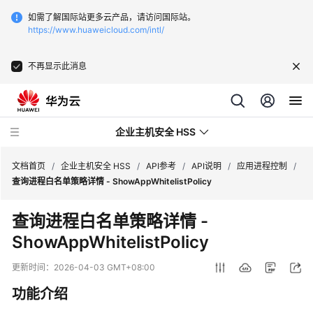
如需了解国际站更多云产品，请访问国际站。
https://www.huaweicloud.com/intl/
不再显示此消息
企业主机安全 HSS
文档首页
/
企业主机安全 HSS
/
API参考
/
API说明
/
应用进程控制
/
查询进程白名单策略详情 - ShowAppWhitelistPolicy
最
查询进程白名单策略详情 -
新
ShowAppWhitelistPolicy
动
态
更新时间：
2026-04-03 GMT+08:00
技
功能介绍
术