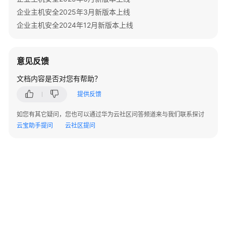
略
企业主机安全2025年3月新版本上线
添
企业主机安全2024年12月新版本上线
加
主
机
意见反馈
-
AddAppWhitelistPolicyHost
文档内容是否对您有帮助？
提供反馈
白
名
如您有其它疑问，您也可以通过华为云社区问答频道来与我们联系探讨
单
云宝助手提问
云社区提问
策
略
删
除
主
机
-
DeleteAppWhitelistPolicyHost