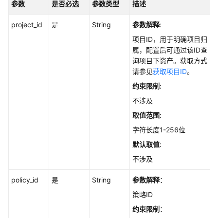
参数
是否必选
参数类型
描述
指
南
project_id
是
String
参数解释
:
最
项目ID，用于明确项目归
佳
属，配置后可通过该ID查
实
询项目下资产。获取方式
践
请参见
获取项目ID
。
约束限制
:
API
不涉及
参
考
取值范围
:
字符长度1-256位
使
默认取值
:
用
前
不涉及
必
读
policy_id
是
String
参数解释
：
策略ID
如
约束限制
：
何