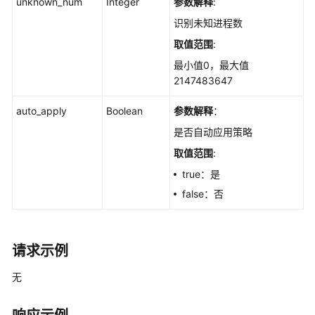
unknown_num
Integer
参数解释
:
单
识别未知进程数
可
取值范围
:
选
服
最小值0，最大值
务
2147483647
器
列
auto_apply
Boolean
参数解释
：
表
是否自动应用策略
-
取值范围
:
ListAppWhitelistHostStatus
true：是
查
false：否
询
进
程
请求示例
白
名
无
单
策
略