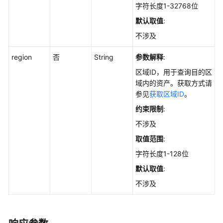
字符长度1-32768位
置
默认取值
:
动
不涉及
态
端
region
否
String
参数解释
:
口
区域ID，用于查询目的区
蜜
域内的资产。获取方式请
罐
参见
获取区域ID
。
约束限制
:
安
装
不涉及
配
取值范围
:
置
字符长度1-128位
插
默认取值
:
件
不涉及
中
心
集