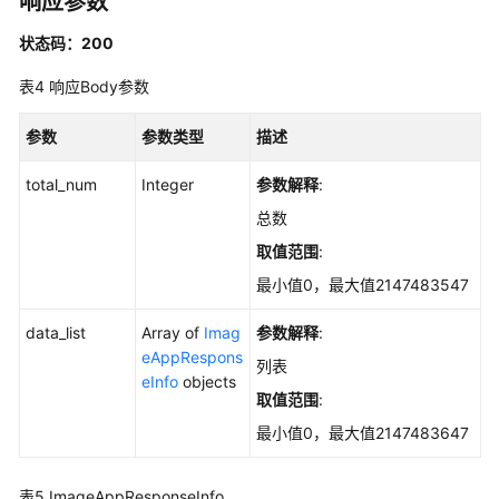
响应参数
群
状态码：200
管
理
表4
响应Body参数
集
参数
参数类型
描述
群
风
total_num
Integer
参数解释
:
险
总数
主
取值范围
:
机
最小值0，最大值2147483547
安
装
data_list
Array of
Imag
参数解释
:
与
eAppRespons
列表
配
eInfo
objects
置
取值范围
:
最小值0，最大值2147483647
公
共
模
表5
ImageAppResponseInfo