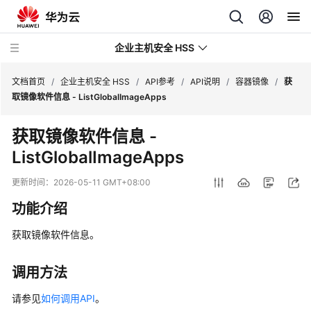
企业主机安全 HSS
文档首页
/
企业主机安全 HSS
/
API参考
/
API说明
/
容器镜像
/
获
取镜像软件信息 - ListGlobalImageApps
最
获取镜像软件信息 -
新
ListGlobalImageApps
动
态
更新时间：
2026-05-11 GMT+08:00
技
功能介绍
术
画
获取镜像软件信息。
册
调用方法
产
品
请参见
如何调用API
。