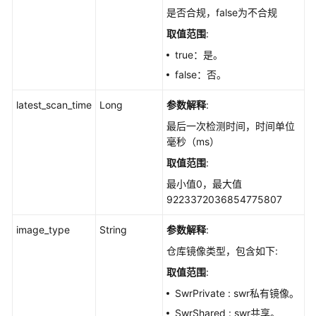
检
是否合规，false为不合规
查
取值范围
:
的
配
true：是。
置
false：否。
检
查
latest_scan_time
Long
参数解释
:
信
最后一次检测时间，时间单位
息
毫秒（ms）
-
取值范围
:
ListCheckRulesInfo
最小值0，最大值
查
9223372036854775807
询
容
image_type
String
参数解释
:
器
仓库镜像类型，包含如下:
镜
取值范围
:
像
操
SwrPrivate : swr私有镜像。
作
SwrShared : swr共享。