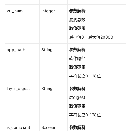
配
vul_num
Integer
参数解释
:
置
检
漏洞总数
查
取值范围
:
项
最小值0，最大值20000
影
响
app_path
String
参数解释
:
到
的
软件路径
资
取值范围
:
源
列
字符长度0-128位
表
layer_digest
String
参数解释
:
-
ListCheckRuleResources
层digest
取值范围
:
查
字符长度0-128位
询
基
is_compliant
Boolean
参数解释
:
线