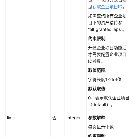
说
见
获取企业项目ID
。
明
如需查询所有企业项
资
目下的资产请传参
产
“all_granted_eps”。
管
约束限制
:
理
开通企业项目功能后
才需要配置企业项目
勒
ID参数。
索
防
取值范围
:
护
字符长度1-256位
默认取值
:
基
线
0，表示默认企业项目
管
（default）。
理
limit
否
Integer
参数解释
:
配
每页显示个数
额
约束限制
: