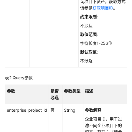
实
询项目下资产。获取方式
践
请参见
获取项目ID
。
约束限制
:
API
不涉及
参
考
取值范围
:
字符长度1-256位
使
默认取值
:
用
前
不涉及
必
读
表2
Query参数
如
参数
是否
参数类型
描述
何
必选
调
用
enterprise_project_id
否
String
参数解释
:
API
企业项目ID，用于过
滤不同企业项目下的
API
资产。获取方式请参