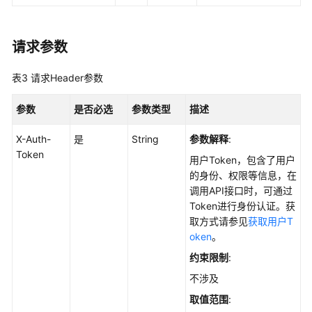
白
名
请求参数
单
管
表3
请求Header参数
理
参数
是否必选
参数类型
描述
文
件
X-Auth-
是
String
参数解释
:
完
Token
整
用户Token，包含了用户
性
的身份、权限等信息，在
管
调用API接口时，可通过
理
Token进行身份认证。获
取方式请参见
获取用户T
容
oken
。
器
约束限制
:
安
不涉及
装
与
取值范围
:
配