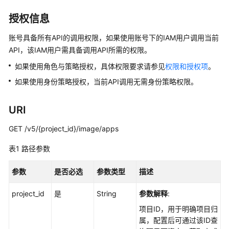
介
绍
授权信息
计
账号具备所有API的调用权限，如果使用账号下的IAM用户调用当前
费
API，该IAM用户需具备调用API所需的权限。
说
如果使用角色与策略授权，具体权限要求请参见
权限和授权项
。
明
如果使用身份策略授权，当前API调用无需身份策略权限。
快
速
URI
入
门
GET /v5/{project_id}/image/apps
表1
路径参数
用
户
参数
是否必选
参数类型
描述
指
南
project_id
是
String
参数解释
:
最
项目ID，用于明确项目归
佳
属，配置后可通过该ID查