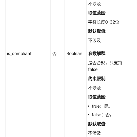
签
不涉及
管
取值范围
:
理
字符长度0-32位
病
默认取值
:
毒
不涉及
查
杀
is_compliant
否
Boolean
参数解释
:
应
是否合规，只支持
用
false
防
约束限制
:
护
不涉及
应
取值范围
:
用
true：是。
进
false：否。
程
控
默认取值
:
制
不涉及