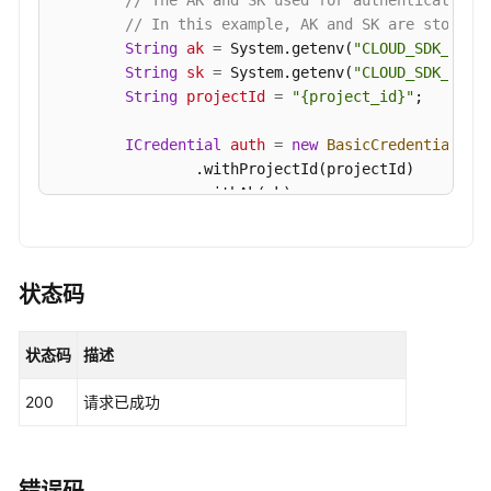
// The AK and SK used for authentication 
定
// In this example, AK and SK are stored 
义
String
ak
=
 System.getenv(
"CLOUD_SDK_AK"
);
弱
String
sk
=
 System.getenv(
"CLOUD_SDK_SK"
);
口
String
projectId
=
"{project_id}"
;

令
-
ICredential
auth
=
new
BasicCredentials
()

ShowExtendedWeakPassword
                .withProjectId(projectId)

                .withAk(ak)

修
                .withSk(sk);

改
镜
HssClient
client
=
 HssClient.newBuilder()

像
                .withCredential(auth)

状态码
的
                .withRegion(HssRegion.valueOf(
"<Y
自
                .build();

定
状态码
描述
ListGlobalImageAppsRequest
request
=
new
义
try
 {

弱
200
请求已成功
ListGlobalImageAppsResponse
response
口
            System.out.println(response.toString()
令
        } 
catch
 (ConnectionException e) {

-
            e.printStackTrace();
