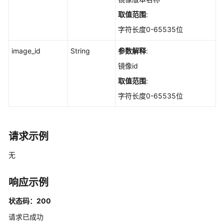
软
件
取值范围
:
信
字符长度0-65535位
息
-
image_id
String
参数解释
:
ListGlobalImageApps
镜像id
容
取值范围
:
器
字符长度0-65535位
资
产-
镜
像
请求示例
统
无
计
-
ShowImageAssetStatistics
响应示例
状态码：200
查
询
请求已成功
镜