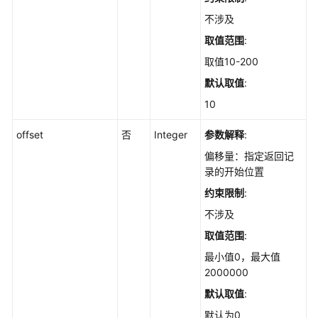
管
理
不涉及
取值范围
:
容
取值10-200
器
管
默认取值
:
理
10
事
offset
否
Integer
参数解释
:
件
偏移量：指定返回记
管
录的开始位置
理
约束限制
:
入
不涉及
侵
取值范围
:
检
测
最小值0，最大值
2000000
主
默认取值
:
机
默认为0