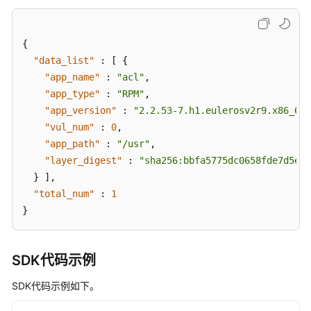
像
配
{
置
检
"data_list"
:
[
{
查
"app_name"
:
"acl"
,
项
"app_type"
:
"RPM"
,
检
"app_version"
:
"2.2.53-7.h1.eulerosv2r9.x86_64"
测
"vul_num"
:
0
,
报
"app_path"
:
"/usr"
,
告
"layer_digest"
:
"sha256:bbfa5775dc0658fde7d5e85
-
}
]
,
ShowImageCheckRuleDetail
"total_num"
:
1
}
镜
像
仓
SDK代码示例
库
基
SDK代码示例如下。
线
检