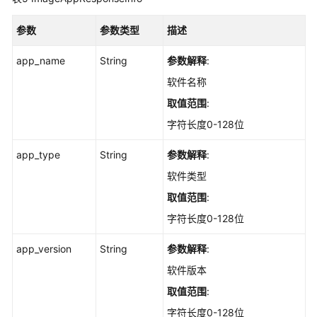
块
参数
参数类型
描述
IAC
app_name
风
String
参数解释
:
险
软件名称
取值范围
:
通
用
字符长度0-128位
任
app_type
String
参数解释
:
务
模
软件类型
块
取值范围
:
字符长度0-128位
容
器
app_version
String
参数解释
:
镜
像
软件版本
取值范围
:
查
字符长度0-128位
询