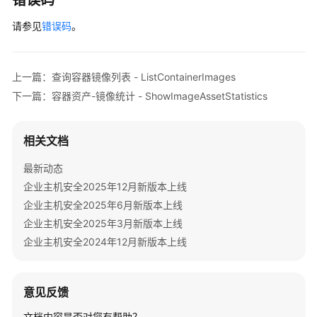
错误码
ChangeExtendedWeakPassword
        } 
catch
 (RequestTimeoutException e) {

请参见
            e.printStackTrace();

错误码
。
查
        } 
catch
 (ServiceResponseException e) {

询
            e.printStackTrace();

镜
            System.out.println(e.getHttpStatusCode
上一篇：查询容器镜像列表 - ListContainerImages
像
            System.out.println(e.getRequestId());

下一篇：容器资产-镜像统计 - ShowImageAssetStatistics
口
            System.out.println(e.getErrorCode());

令
            System.out.println(e.getErrorMsg());

复
        }

相关文档
杂
    }

度
最新动态
策
企业主机安全2025年12月新版本上线
略
检
企业主机安全2025年6月新版本上线
测
企业主机安全2025年3月新版本上线
报
企业主机安全2024年12月新版本上线
告
-
ListImagePwdComplexity
意见反馈
查
文档内容是否对您有帮助？