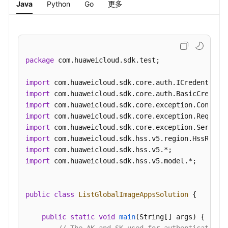
Java
Python
Go
更多
查
批
量
导
出
package
 com.huaweicloud.sdk.test;

（支
持
import
全
import
量
import
导
import
出）
import
-
import
BatchExportBaselineTask
import
import
 com.huaweicloud.sdk.hss.v5.model.*;

查
询
镜
public
class
ListGlobalImageAppsSolution
 {

像
的
public
static
void
main
(String[] args)
 {

自