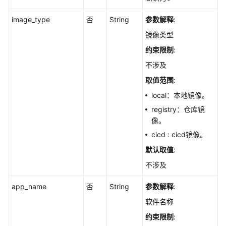
管
理
image_type
否
String
参数解释
:
镜像类型
策
略
约束限制
:
管
不涉及
理
取值范围
:
漏
local：本地镜像。
洞
registry：仓库镜
管
像。
理
cicd : cicd镜像。
网
默认取值
:
页
不涉及
防
篡
app_name
否
String
参数解释
:
改
软件名称
标
约束限制
: