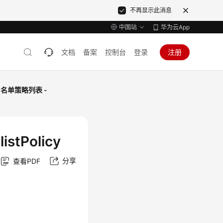
不再显示此消息
中国站
华为云App
文档
备案
控制台
登录
注册
名单策略列表 -
tPolicy
分享
查看PDF