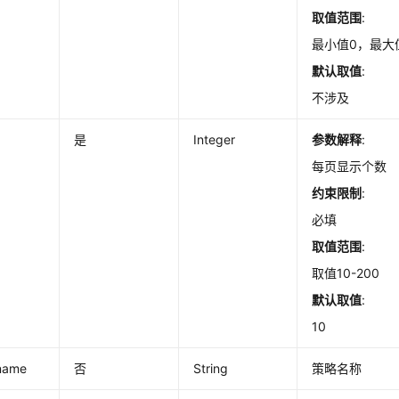
取值范围
:
最小值0，最大值
默认取值
:
不涉及
是
Integer
参数解释
:
每页显示个数
约束限制
:
必填
取值范围
:
取值10-200
默认取值
:
10
_name
否
String
策略名称