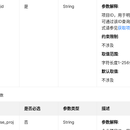
_id
是
String
参数解释
:
项目ID，用于
可通过该ID查
式请参见
获取项
约束限制
:
不涉及
取值范围
:
字符长度1-25
默认取值
:
不涉及
参数
是否必选
参数类型
描述
ise_proj
否
String
参数解释
: