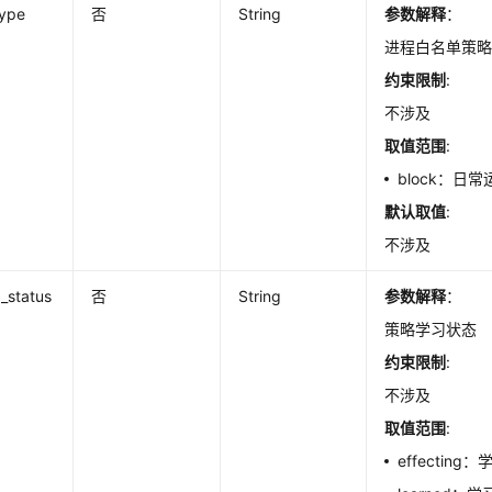
type
否
String
参数解释
：
进程白名单策
约束限制
:
不涉及
取值范围
:
block：日
默认取值
:
不涉及
g_status
否
String
参数解释
：
策略学习状态
约束限制
:
不涉及
取值范围
:
effectin