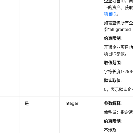
企业项目ID，
下的资产。获
项目ID
。
如需查询所有
参“all_granted
约束限制
:
开通企业项目
项目ID参数。
取值范围
:
字符长度1-25
默认取值
:
0，表示默认企业
是
Integer
参数解释
:
偏移量：指定
约束限制
:
不涉及