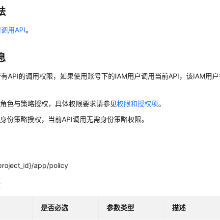
法
调用API
。
息
有API的调用权限，如果使用账号下的IAM用户调用当前API，该IAM用户
用角色与策略授权，具体权限要求请参见
权限和授权项
。
身份策略授权，当前API调用无需身份策略权限。
roject_id}/app/policy
数
是否必选
参数类型
描述