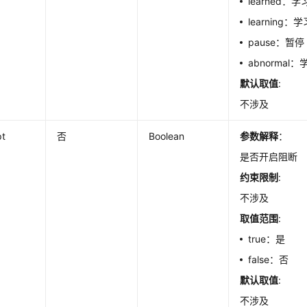
learned
learning：
pause：暂停
abnormal
默认取值
:
不涉及
pt
否
Boolean
参数解释
：
是否开启阻断
约束限制
:
不涉及
取值范围
:
true：是
false：否
默认取值
:
不涉及