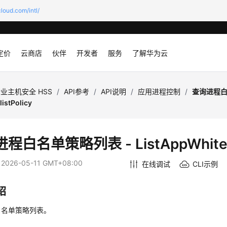
loud.com/intl/
定价
云商店
伙伴
开发者
服务
了解华为云
业主机安全 HSS
/
API参考
/
API说明
/
应用进程控制
/
查询进程白
istPolicy
程白名单策略列表 - ListAppWhitelis
：
2026-05-11 GMT+08:00
在线调试
CLI示例
绍
白名单策略列表。