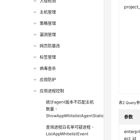
入侵检测
project
主机管理
策略管理
漏洞管理
网页防篡改
标签管理
病毒查杀
应用防护
应用进程控制
统计agent版本不匹配主机
表2
Query
数量 -
ShowAppWhitelistAgentStatics
参数
查询进程白名单可疑进程 -
enterpr
ListAppWhitelistEvent
ect_id