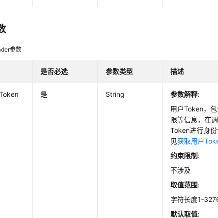
数
der参数
是否必选
参数类型
描述
-Token
是
String
参数解释
:
用户Token
限等信息，在调
Token进行
见
获取用户Tok
约束限制
:
不涉及
取值范围
:
字符长度1-327
默认取值
: