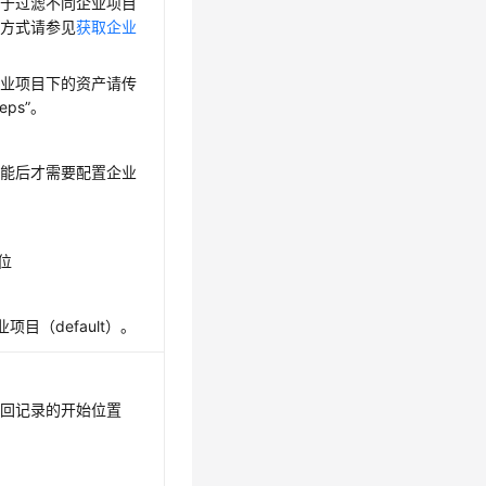
用于过滤不同企业项目
取方式请参见
获取企业
企业项目下的资产请传
_eps”。
功能后才需要配置企业
6位
项目（default）。
返回记录的开始位置