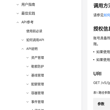
用户指南
调用方
最佳实践
请参见
如何
API参考
授权信
使用前必读
账号具备所
如何调用API
限。
API说明
如果使
资产管理
如果使用
勒索防护
URI
基线管理
GET /v5/{p
配额管理
容器管理
表1
路径参
事件管理
参数