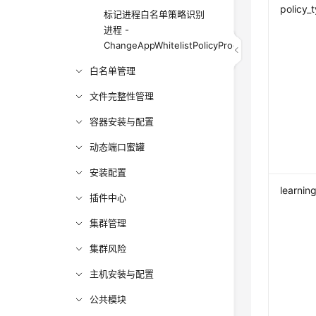
policy_
标记进程白名单策略识别
进程 -
ChangeAppWhitelistPolicyProcessStatus
白名单管理
文件完整性管理
容器安装与配置
动态端口蜜罐
安装配置
learnin
插件中心
集群管理
集群风险
主机安装与配置
公共模块