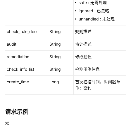
safe : 无需处理
息
ignored : 已忽略
-
ShowBaselineOverview
unhandled : 未处理
check_rule_desc
String
规则描述
对
口
audit
String
审计描述
令
复
remediation
String
修改建议
杂
度
check_info_list
String
检测用例信息
检
测
create_time
Long
首次扫描时间，时间戳单
未
位：毫秒
通
过
的
主
请求示例
机
进
无
行