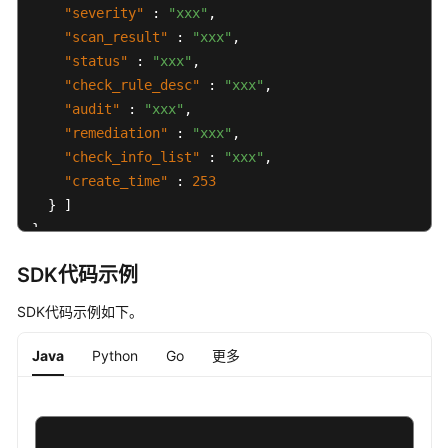
报
"severity"
:
"xxx"
,
告
"scan_result"
:
"xxx"
,
-
"status"
:
"xxx"
,
ListPasswordComplexity
"check_rule_desc"
:
"xxx"
,
"audit"
:
"xxx"
,
查
"remediation"
:
"xxx"
,
询
"check_info_list"
:
"xxx"
,
指
"create_time"
:
253
定
}
]
策
}
略
组
SDK代码示例
的
检
SDK代码示例如下。
查
项
Java
Python
Go
更多
列
表
-
ListAllRiskConfigCheckRules