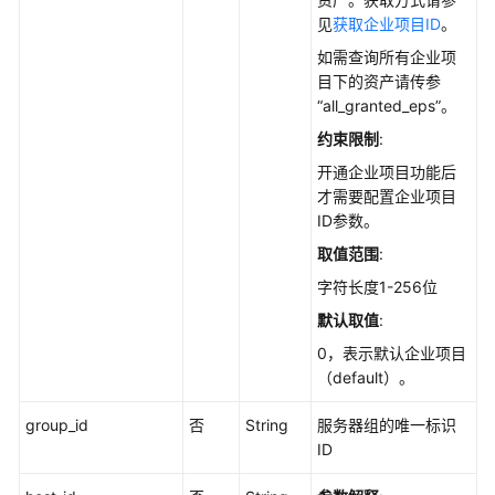
说
见
获取企业项目ID
。
明
如需查询所有企业项
资
目下的资产请传参
产
“all_granted_eps”。
管
约束限制
:
理
开通企业项目功能后
才需要配置企业项目
勒
ID参数。
索
防
取值范围
:
护
字符长度1-256位
默认取值
:
基
线
0，表示默认企业项目
管
（default）。
理
group_id
否
String
服务器组的唯一标识
对
ID
未