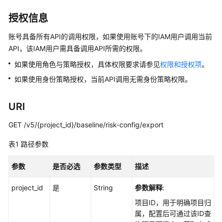
介
绍
授权信息
计
账号具备所有API的调用权限，如果使用账号下的IAM用户调用当前
费
API，该IAM用户需具备调用API所需的权限。
说
如果使用角色与策略授权，具体权限要求请参见
权限和授权项
。
明
如果使用身份策略授权，当前API调用无需身份策略权限。
快
速
URI
入
门
GET /v5/{project_id}/baseline/risk-config/export
表1
路径参数
用
户
参数
是否必选
参数类型
描述
指
南
project_id
是
String
参数解释
:
最
项目ID，用于明确项目归
佳
属，配置后可通过该ID查