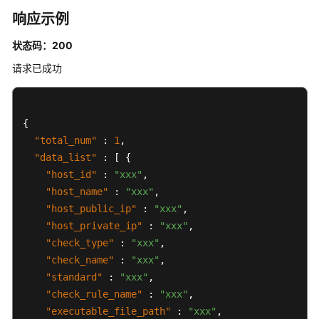
忽
响应示例
略/
取
状态码：200
消
请求已成功
忽
略
-
ChangePasswordComplexityStatus
{
"total_num"
:
1
,
查
"data_list"
:
[
{
询
"host_id"
:
"xxx"
,
口
"host_name"
:
"xxx"
,
令
"host_public_ip"
:
"xxx"
,
复
"host_private_ip"
:
"xxx"
,
杂
"check_type"
:
"xxx"
,
度
"check_name"
:
"xxx"
,
策
"standard"
略
:
"xxx"
,
检
"check_rule_name"
:
"xxx"
,
测
"executable_file_path"
:
"xxx"
,