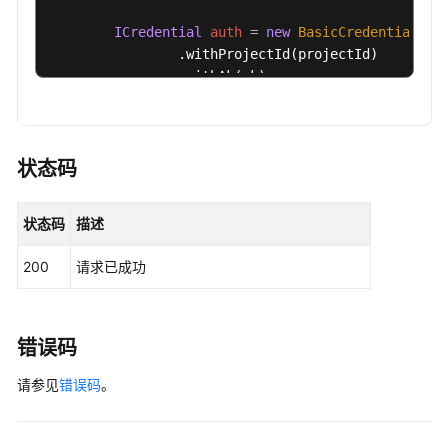
安
ICredential
auth
=
new
BasicCredentials
()

全
                .withProjectId(projectId)

配
                .withAk(ak)

置
                .withSk(sk);

项
的
HssClient
client
=
 HssClient.newBuilder()

检
                .withCredential(auth)

状态码
查
                .withRegion(HssRegion.valueOf(
"<Y
项
                .build();

列
状态码
描述
ExportSecurityCheckReportRequest
request
表
try
 {

-
200
请求已成功
ExportSecurityCheckReportResponse
res
ListRiskConfigCheckRules
            System.out.println(response.toString()
        } 
catch
 (ConnectionException e) {

查
            e.printStackTrace();

错误码
询
        } 
catch
 (RequestTimeoutException e) {

指
请参见
            e.printStackTrace();

错误码
。
定
        } 
catch
 (ServiceResponseException e) {

安
            e.printStackTrace();

全