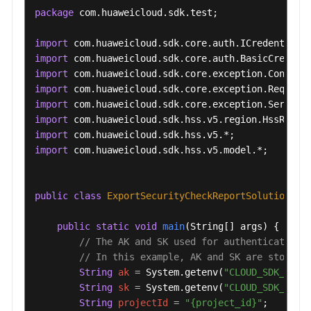
package
 com.huaweicloud.sdk.test;

按
查
import
询
import
结
import
果
import
导
import
出
import
配
import
置
import
 com.huaweicloud.sdk.hss.v5.model.*;

检
测
报
public
class
ExportSecurityCheckReportSolution
 {

告
-
public
static
void
main
(String[] args)
 {

ExportSecurityCheckReport
// The AK and SK used for authentication 
// In this example, AK and SK are stored 
查
String
ak
=
 System.getenv(
"CLOUD_SDK_AK"
);
询
String
sk
=
 System.getenv(
"CLOUD_SDK_SK"
);
指
String
projectId
=
"{project_id}"
;

定