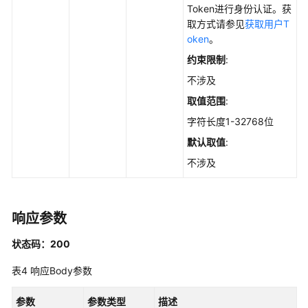
Token进行身份认证。获
的
取方式请参见
获取用户T
服
oken
。
务
约束限制
:
器
列
不涉及
表
取值范围
:
-
ListCheckRuleHost
字符长度1-32768位
默认取值
:
手
不涉及
动
检
测：
对
响应参数
策
略
状态码：200
中
表4
响应Body参数
选
择
参数
参数类型
描述
的