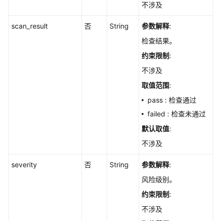
不涉及
检
查
scan_result
否
String
参数解释
:
项
修
检查结果。
复
约束限制
:
失
不涉及
败
原
取值范围
:
因
pass : 检查通过
-
failed : 检查未通过
ShowCheckRuleFixFailDetail
默认取值
:
查
不涉及
询
基
severity
否
String
参数解释
:
线
风险级别。
检
查
约束限制
:
执
不涉及
行