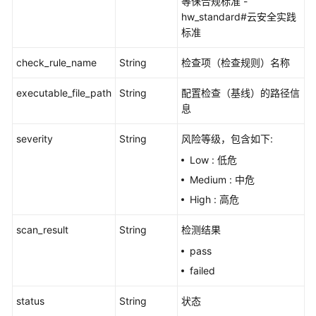
等保合规标准 -
对
hw_standard#云安全实践
应
标准
的
检
check_rule_name
String
检查项（检查规则）名称
查
项
executable_file_path
String
配置检查（基线）的路径信
-
息
ListHostCheckRules
severity
String
风险等级，包含如下:
查
询
Low : 低危
基
Medium : 中危
线
High : 高危
检
查
scan_result
String
检测结果
的
pass
统
计
failed
数
据
status
String
状态
信