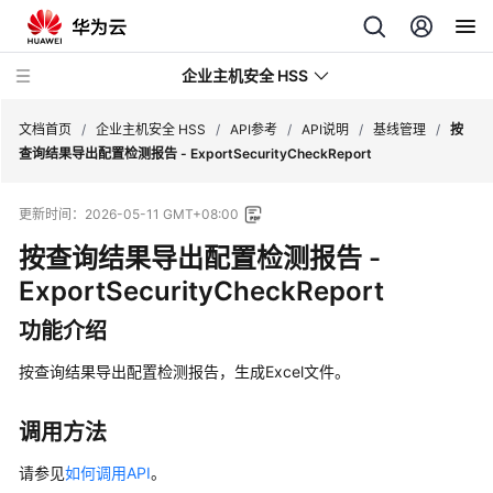
企业主机安全 HSS
文档首页
/
企业主机安全 HSS
/
API参考
/
API说明
/
基线管理
/
按
查询结果导出配置检测报告 - ExportSecurityCheckReport
最
更新时间：
2026-05-11 GMT+08:00
新
动
按查询结果导出配置检测报告 -
态
ExportSecurityCheckReport
技
功能介绍
术
画
按查询结果导出配置检测报告，生成Excel文件。
册
调用方法
产
品
请参见
如何调用API
。