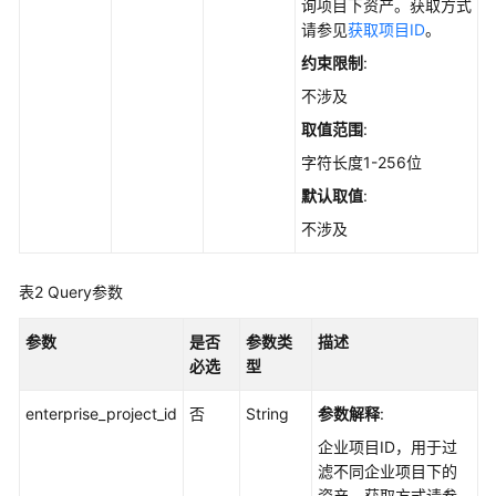
实
询项目下资产。获取方式
践
请参见
获取项目ID
。
约束限制
:
API
不涉及
参
考
取值范围
:
字符长度1-256位
使
默认取值
:
用
前
不涉及
必
读
表2
Query参数
如
参数
是否
参数类
描述
何
必选
型
调
用
enterprise_project_id
否
String
参数解释
:
API
企业项目ID，用于过
滤不同企业项目下的
API
资产。获取方式请参