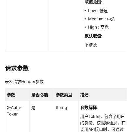
操
取值范围
:
作
Low : 低危
时
Medium : 中危
影
High : 高危
响
的
默认取值
:
范
不涉及
围
-
ListHandleAffectBaseline
请求参数
查
询
表3
请求Header参数
配
置
参数
是否必选
参数类型
描述
检
查
X-Auth-
是
String
参数解释
:
项
Token
用户Token，包含了用户
影
的身份、权限等信息，在
响
调用API接口时，可通过
到