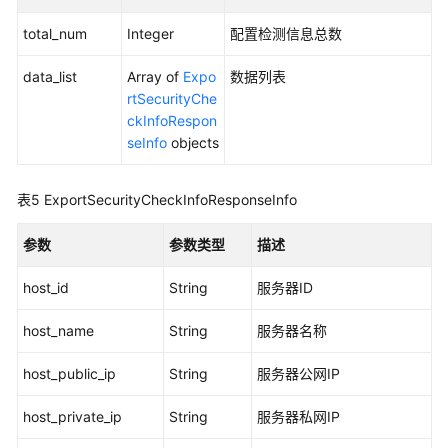
主
total_num
Integer
配置检测信息总数
机，
进
data_list
Array of
Expo
数据列表
行
rtSecurityChe
配
ckInfoRespon
置
seInfo
objects
检
测
和
表5
ExportSecurityCheckInfoResponseInfo
弱
口
参数
参数类型
描述
令
检
host_id
String
服务器ID
测
-
host_name
String
服务器名称
RunBaselineDetect
host_public_ip
String
服务器公网IP
从
后
host_private_ip
String
服务器私网IP
端