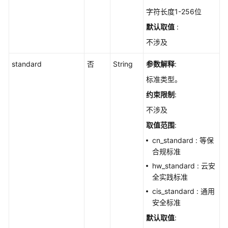
作
字符长度1-256位
-
默认取值
:
ChangeCheckRuleAction
不涉及
查
standard
否
String
参数解释
:
询
配
标准类型。
置
约束限制
:
检
查
不涉及
项
取值范围
:
检
cn_standard : 等保
测
合规标准
报
告
hw_standard : 云安
-
全实践标准
ShowCheckRuleDetail
cis_standard : 通用
安全标准
查
默认取值
:
询