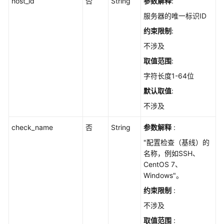
host_id
通
否
String
参数解释
:
过
服务器的唯一标识ID
的
约束限制
:
配
置
不涉及
检
取值范围
:
查
字符长度1-64位
项
进
默认取值
:
行
不涉及
忽
略/
check_name
否
String
参数解释
:
取
"配置检查（基线）的
消
名称，例如SSH、
忽
CentOS 7、
略/
Windows"。
修
复/
约束限制
:
验
不涉及
证
取值范围
:
操