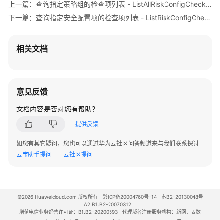
            System.out.println(e.getHttpStatusCode
上一篇：查询指定策略组的检查项列表 - ListAllRiskConfigCheckRules
配
            System.out.println(e.getRequestId());

下一篇：查询指定安全配置项的检查项列表 - ListRiskConfigCheckRules
置
            System.out.println(e.getErrorCode());

项
            System.out.println(e.getErrorMsg());

的
        }

相关文档
检
    }

查
结
果
意见反馈
-
ShowRiskConfigDetail
文档内容是否对您有帮助？
提供反馈
查
询
如您有其它疑问，您也可以通过华为云社区问答频道来与我们联系探讨
指
云宝助手提问
云社区提问
定
安
全
配
©2026 Huaweicloud.com 版权所有
黔ICP备20004760号-14
苏B2-20130048号
置
A2.B1.B2-20070312
项
增值电信业务经营许可证：B1.B2-20200593 | 代理域名注册服务机构：新网、西数