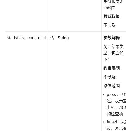
字符长度0-
度
256位
策
默认取值
略
检
不涉及
测
报
statistics_scan_result
否
String
参数解释
告
统计结果类
-
型，包含如
ListPasswordComplexity
下：
约束限制
查
询
不涉及
指
取值范围
定
pass : 已通
策
过，表示查
略
主机全部通
组
的检查项
的
检
failed : 未通
查
过，表示查