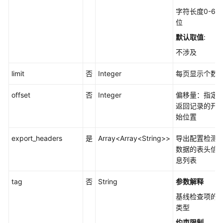
的
字符长度0-64
统
位
计
数
默认取值
:
据
不涉及
信
息
limit
否
Integer
每页显示个数
-
ShowBaselineOverview
offset
否
Integer
偏移量：指定
返回记录的开
对
始位置
口
令
export_headers
是
Array<Array<String>>
导出配置检测
复
数据的表头信
杂
息列表
度
检
tag
否
String
参数解释
测
基线检查项的
未
类型
通
约束限制