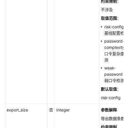
约束限制
：
-
不涉及
ShowCheckRuleDetail
取值范围
：
查
risk-config :
询
基线配置检
检
password-
查
complexity :
项
口令复杂度
修
测
复
weak-
失
password :
败
弱口令检测
原
因
默认取值
：
-
risk-config
ShowCheckRuleFixFailDetail
export_size
否
Integer
参数解释
查
导出数据条数
询
基
约束限制