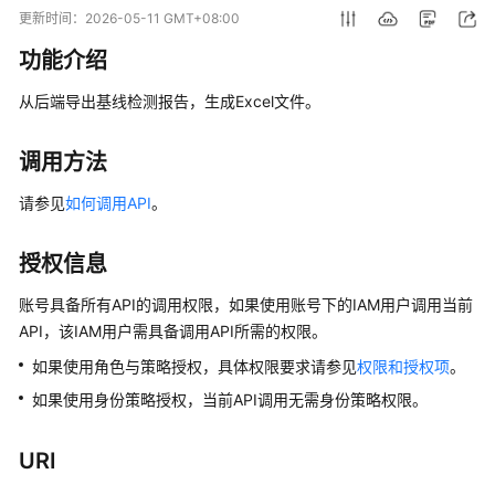
画
更新时间：
2026-05-11 GMT+08:00
册
功能介绍
产
从后端导出基线检测报告，生成Excel文件。
品
介
绍
调用方法
请参见
如何调用API
。
计
费
说
授权信息
明
账号具备所有API的调用权限，如果使用账号下的IAM用户调用当前
API，该IAM用户需具备调用API所需的权限。
快
速
如果使用角色与策略授权，具体权限要求请参见
权限和授权项
。
入
如果使用身份策略授权，当前API调用无需身份策略权限。
门
用
URI
户