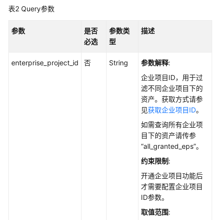
调
表2
Query参数
用
API
参数
是否
参数类
描述
必选
型
API
说
enterprise_project_id
否
String
参数解释
:
明
企业项目ID，用于过
滤不同企业项目下的
资
资产。获取方式请参
产
见
获取企业项目ID
。
管
如需查询所有企业项
理
目下的资产请传参
“all_granted_eps”。
勒
索
约束限制
:
防
开通企业项目功能后
护
才需要配置企业项目
ID参数。
基
取值范围
:
线