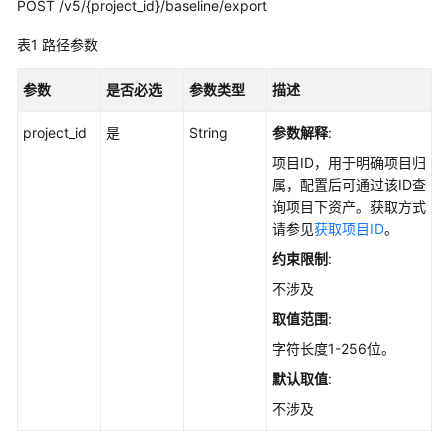
POST /v5/{project_id}/baseline/export
指
南
表1
路径参数
最
参数
是否必选
参数类型
描述
佳
实
project_id
是
String
参数解释
:
践
项目ID，用于明确项目归
属，配置后可通过该ID查
API
询项目下资产。获取方式
参
请参见
获取项目ID
。
考
约束限制
:
使
不涉及
用
取值范围
:
前
必
字符长度1-256位。
读
默认取值
:
不涉及
如
何