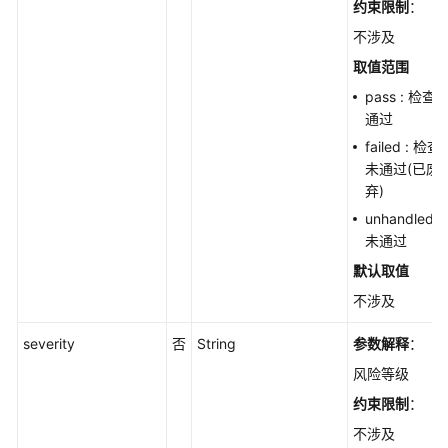
约束限制
：
RunBaselineDetect
不涉及
从
取值范围
后
pass : 检查
端
通过
导
failed : 检查
出
未通过(已废
基
弃)
线
检
unhandled:
测
未通过
报
默认取值
告，
不涉及
生
成
severity
否
String
参数解释
：
Excel
文
风险等级
件
约束限制
：
-
不涉及
ExportBaselineSecurityCheckReport