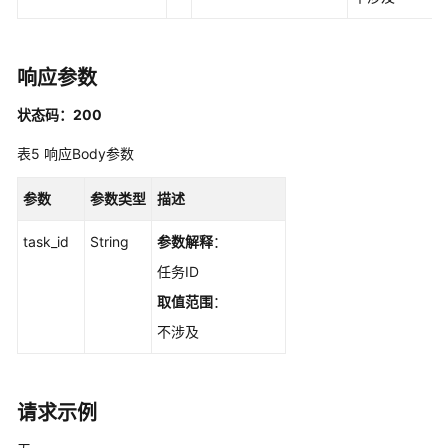
查
询
指
定
响应参数
安
全
状态码：200
配
表5
响应Body参数
置
项
参数
参数类型
描述
的
检
task_id
String
参数解释
：
查
结
任务ID
果
取值范围
：
-
ShowRiskConfigDetail
不涉及
查
询
请求示例
指
定