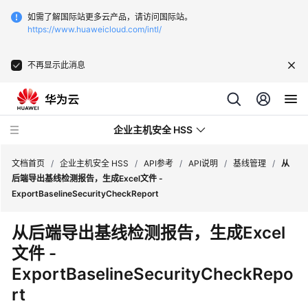
如需了解国际站更多云产品，请访问国际站。
https://www.huaweicloud.com/intl/
不再显示此消息
企业主机安全 HSS
文档首页
/
企业主机安全 HSS
/
API参考
/
API说明
/
基线管理
/
从
后端导出基线检测报告，生成Excel文件 -
ExportBaselineSecurityCheckReport
最
新
从后端导出基线检测报告，生成Excel
动
文件 -
态
ExportBaselineSecurityCheckRepo
技
rt
术