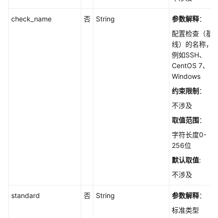
检
查
check_name
否
String
参数解释
：
项
配置检查（基
影
线）的名称，
响
例如SSH、
到
CentOS 7、
的
Windows
服
务
约束限制
：
器
不涉及
列
取值范围
：
表
-
字符长度0-
ListCheckRuleHost
256位
默认取值
:
手
不涉及
动
检
standard
否
String
参数解释
：
测：
对
标准类型