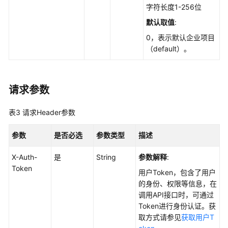
管
字符长度1-256位
理
默认取值
:
0，表示默认企业项目
对
（default）。
未
通
过
的
请求参数
配
置
表3
请求Header参数
检
查
参数
是否必选
参数类型
描述
项
进
X-Auth-
是
String
参数解释
:
行
Token
用户Token，包含了用户
忽
的身份、权限等信息，在
略/
调用API接口时，可通过
取
Token进行身份认证。获
消
取方式请参见
获取用户T
忽