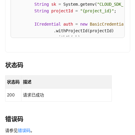
基
String
sk
=
 System.getenv(
"CLOUD_SDK_SK"
);
线
String
projectId
=
"{project_id}"
;

扫
描
ICredential
auth
=
new
BasicCredentials
()

手
                .withProjectId(projectId)

动
                .withAk(ak)

检
                .withSk(sk);

测
结
HssClient
client
=
 HssClient.newBuilder()

果
                .withCredential(auth)

状态码
-
                .withRegion(HssRegion.valueOf(
"<Y
ShowBaselineScanStatus
                .build();

状态码
描述
ExportBaselineSecurityCheckReportRequest
查
try
 {

200
请求已成功
询
ExportBaselineSecurityCheckReportResp
基
            System.out.println(response.toString()
线
        } 
catch
 (ConnectionException e) {

的
            e.printStackTrace();

错误码
详
        } 
catch
 (RequestTimeoutException e) {

细
请参见
            e.printStackTrace();

错误码
。
检