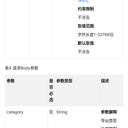
oken
。
略/
修
约束限制
:
复/
不涉及
验
取值范围
:
证
操
字符长度1-32768位
作
默认取值
:
-
ChangeCheckRuleAction
不涉及
查
表4
请求Body参数
询
配
参数
是
参数类型
描述
置
否
检
必
查
选
项
检
category
否
String
参数解释
：
测
导出类型
报
告