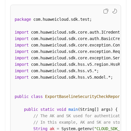
户
的
服
package
 com.huaweicloud.sdk.test;

务
器
import
安
import
全
import
配
import
置
import
检
import
测
import
结
import
 com.huaweicloud.sdk.hss.v5.model.*;

果
列
表
public
class
ExportBaselineSecurityCheckReportSol
-
ListRiskConfigs
public
static
void
main
(String[] args)
 {

// The AK and SK used for authentication 
查
// In this example, AK and SK are stored 
询
String
ak
=
 System.getenv(
"CLOUD_SDK_AK"
);