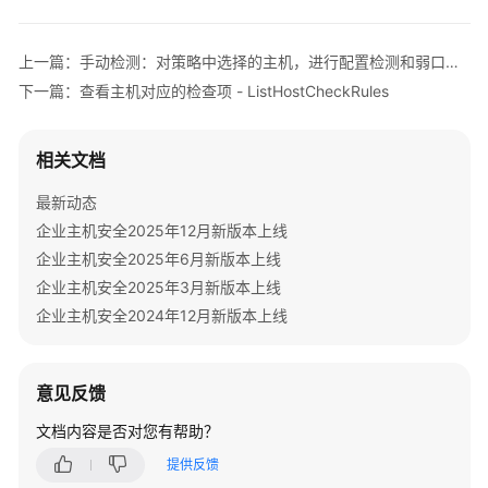
        } 
catch
 (ServiceResponseException e) {

查
            e.printStackTrace();

项
            System.out.println(e.getHttpStatusCode
上一篇：手动检测：对策略中选择的主机，进行配置检测和弱口令检测 - RunBaselineDetect
-
            System.out.println(e.getRequestId());

下一篇：查看主机对应的检查项 - ListHostCheckRules
ShowDefaultSecurityCheckPolicyDetails
            System.out.println(e.getErrorCode());

            System.out.println(e.getErrorMsg());

查
        }

相关文档
询
    }

配
最新动态
置
企业主机安全2025年12月新版本上线
检
企业主机安全2025年6月新版本上线
测
企业主机安全2025年3月新版本上线
策
略
企业主机安全2024年12月新版本上线
的
默
认
意见反馈
基
文档内容是否对您有帮助？
线
信
提供反馈
息