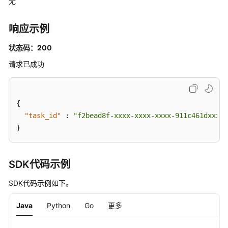
无
安
全
响应示例
配
置
状态码：200
项
请求已成功
的
受
影
响
{
服
"task_id"
:
"f2bead8f-xxxx-xxxx-xxxx-911c461dxxxx"
务
}
器
列
表
SDK代码示例
-
ListRiskConfigHosts
SDK代码示例如下。
查
Java
Python
Go
更多
询
租