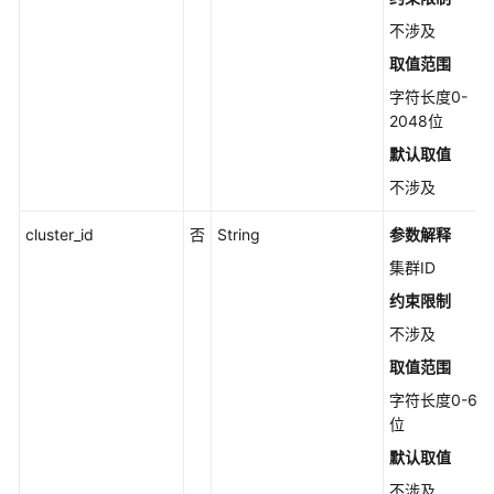
ExportSecurityCheckReport
不涉及
查
取值范围
询
字符长度0-
指
2048位
定
安
默认取值
全
不涉及
配
置
cluster_id
否
String
参数解释
项
集群ID
的
检
约束限制
查
不涉及
项
取值范围
列
表
字符长度0-64
-
位
ListRiskConfigCheckRules
默认取值
不涉及