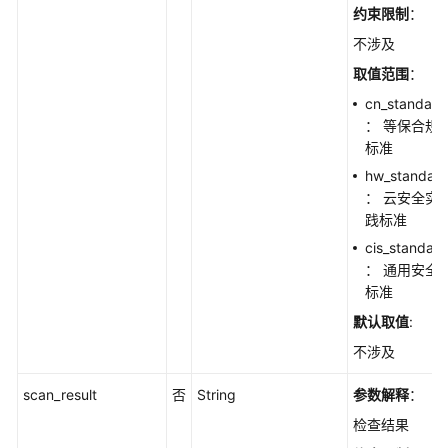
策
约束限制
：
略
不涉及
中
选
取值范围
：
择
cn_standard
的
： 等保合规
主
标准
机，
hw_standar
进
： 云安全实
行
践标准
配
置
cis_standard
检
： 通用安全
测
标准
和
默认取值
:
弱
不涉及
口
令
scan_result
否
String
参数解释
：
检
测
检查结果
-