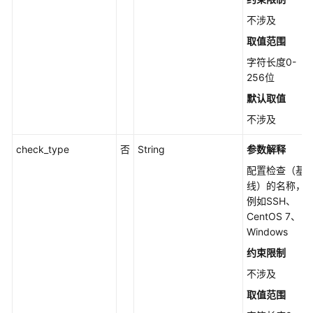
过
的
不涉及
主
取值范围
机
字符长度0-
进
256位
行
忽
默认取值
略/
不涉及
取
消
check_type
否
String
参数解释
忽
略
配置检查（基
-
线）的名称，
ChangePasswordComplexityStatus
例如SSH、
CentOS 7、
Windows
查
询
约束限制
口
不涉及
令
复
取值范围
杂