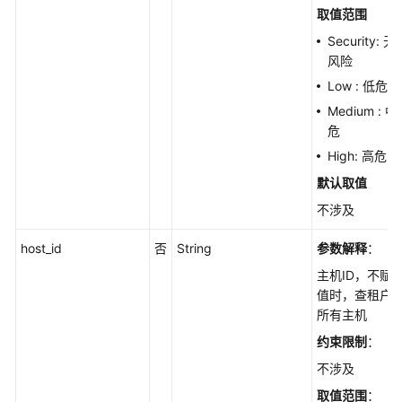
取值范围
查
Security: 无
看
风险
主
Low : 低危
机
对
Medium : 中
应
危
的
High: 高危
检
默认取值
查
项
不涉及
-
host_id
否
String
参数解释
：
ListHostCheckRules
主机ID，不赋
查
值时，查租户
询
所有主机
基
约束限制
：
线
不涉及
检
查
取值范围
：