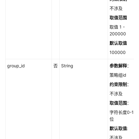
线
不涉及
检
取值范围
查
执
取值 1 -
行
200000
操
默认取值
作
100000
时
影
group_id
否
String
参数解释
：
响
的
策略组id
范
约束限制
：
围
-
不涉及
ListHandleAffectBaseline
取值范围
：
字符长度0-128
查
位
询
配
默认取值
:
置
不涉及