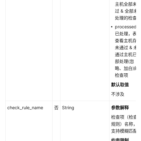
项
主机全部未
列
过 & 全部未
表
处理的检查
-
processed :
ListAllRiskConfigCheckRules
已处理，表
查看主机存
按
未通过 & 未
查
通过主机已
询
部处理(忽
结
略、加白)的
果
检查项
导
默认取值
出
不涉及
配
置
check_rule_name
否
String
参数解释
检
测
检查项（检查
报
规则）名称，
告
支持模糊匹配
-
约束限制