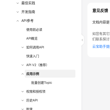
最佳实践
意见反馈
开发指南
API参考
文档内容是
使用前必读
如您有其它
API概览
们联系探讨
云宝助手提
如何调用API
快速入门
API V2（推荐）
应用示例
批量创建Topic
权限和授权项
历史API
附录