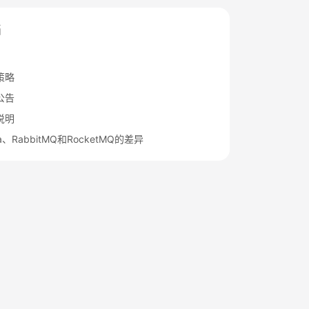
档
策略
公告
说明
a、RabbitMQ和RocketMQ的差异