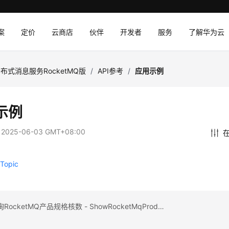
案
定价
云商店
伙伴
开发者
服务
了解华为云
布式消息服务RocketMQ版
/
API参考
/
应用示例
示例
：
2025-06-03 GMT+08:00
opic
上一篇：查询RocketMQ产品规格核数 - ShowRocketMqProductCores