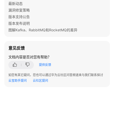
术
最新动态
语
漏洞修复策略
版本支持公告
责
版本发布说明
任
共
图解Kafka、RabbitMQ和RocketMQ的差异
担
云
意见反馈
服
文档内容是否对您有帮助？
务
等
提供反馈
级
协
如您有其它疑问，您也可以通过华为云社区问答频道来与我们联系探讨
议
云宝助手提问
云社区提问
（SLA）
白
皮
书