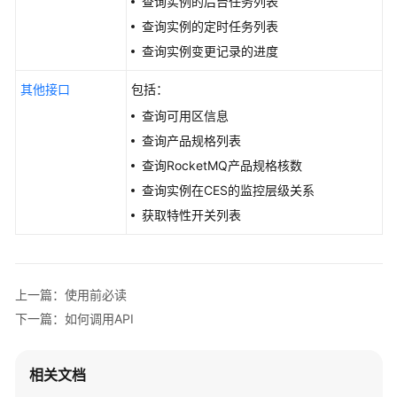
查询实例的后台任务列表
题
查询实例的定时任务列表
视
查询实例变更记录的进度
频
帮
其他接口
包括：
助
查询可用区信息
查询产品规格列表
文
查询RocketMQ产品规格核数
档
下
查询实例在CES的监控层级关系
载
获取特性开关列表
通
用
上一篇：使用前必读
参
下一篇：如何调用API
考
产
相关文档
品