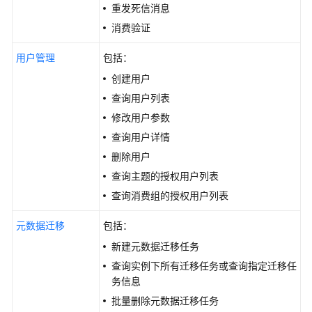
必
重发死信消息
读
消费验证
API
用户管理
包括：
概
创建用户
览
查询用户列表
如
修改用户参数
何
查询用户详情
调
删除用户
用
查询主题的授权用户列表
API
查询消费组的授权用户列表
快
元数据迁移
速
包括：
入
新建元数据迁移任务
门
查询实例下所有迁移任务或查询指定迁移任
务信息
API
批量删除元数据迁移任务
V2（推