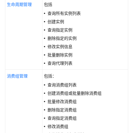
公
生命周期管理
包括
告
查询所有实例列表
创建实例
产
品
查询指定实例
介
删除指定的实例
绍
修改实例信息
批量删除实例
计
费
查询代理列表
说
明
消费组管理
包括：
查询消费组列表
快
创建消费组或批量删除消费组
速
批量修改消费组
入
门
删除指定消费组
查询指定消费组
用
修改消费组
户