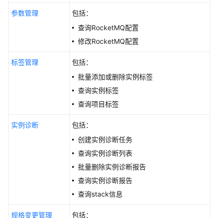
荐）
参数管理
包括：
应
查询RocketMQ配置
用
修改RocketMQ配置
示
例
标签管理
包括：
批量添加或删除实例标签
权
查询实例标签
限
和
查询项目标签
授
权
实例诊断
包括：
项
创建实例诊断任务
查询实例诊断列表
历
批量删除实例诊断报告
史
API
查询实例诊断报告
查询stack信息
附
录
规格变更管理
包括：