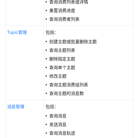
查询消费列表或详情
指
南
重置消费进度
查询消费者列表
最
佳
Topic管理
包括：
实
创建主题或批量删除主题
践
查询主题列表
开
删除指定主题
发
查询单个主题
指
修改主题
南
查询主题消费组列表
API
查询主题的消息数
参
考
消息管理
包括：
查询消息
使
发送消息
用
查询消息轨迹
前