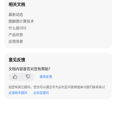
相关文档
的
}
指
最新动态
定
图解图计算技术
属
性
什么是GES
(2.2.13)
产品优势
应用场景
通
过
读
意见反馈
取
文
文档内容是否对您有帮助？
件
提供反馈
删
除
如您有其它疑问，您也可以通过华为云社区问答频道来与我们联系探讨
点
云宝助手提问
云社区提问
边
（2.2.15）
运