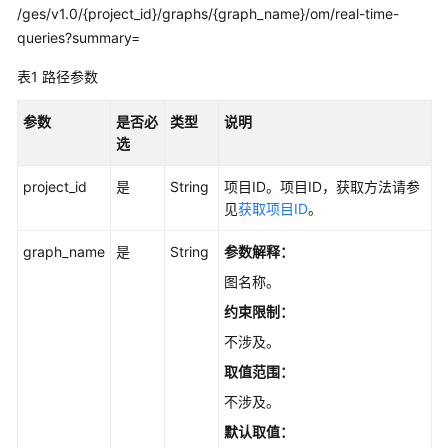
说
/ges/v1.0/{project_id}/graphs/{graph_name}/om/real-time-
明
queries?summary=
快
表1
路径参数
速
入
参数
是否必
类型
说明
门
选
用
project_id
是
String
项目ID。项目ID，获取方法请参
户
见
获取项目ID
。
指
南
graph_name
是
String
参数解释：
图名称。
最
约束限制：
佳
实
不涉及。
践
取值范围：
不涉及。
开
发
默认取值：