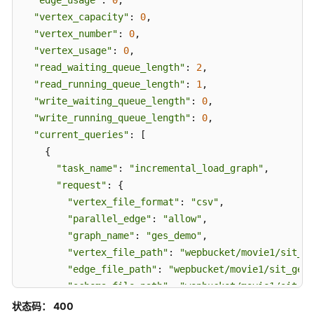
"edge_usage"
: 
0
,

"vertex_capacity"
: 
0
,

Filtered-
"vertex_number"
: 
0
,

query
"vertex_usage"
: 
0
,

API(2.2.13)
"read_waiting_queue_length"
: 
2
,

-
"read_running_queue_length"
: 
1
,

FilteredQuery
"write_waiting_queue_length"
: 
0
,

"write_running_queue_length"
: 
0
,

Filtered-
"current_queries"
: [

query
    {

V2(2.3.6)
"task_name"
: 
"incremental_load_graph"
,

-
"request"
: {

FilteredQueryV2
"vertex_file_format"
: 
"csv"
,

Cypher
"parallel_edge"
: 
"allow"
,

操
"graph_name"
: 
"ges_demo"
,

作
"vertex_file_path"
: 
"wepbucket/movie1/sit_ge
API（2.2.16）
"edge_file_path"
: 
"wepbucket/movie1/sit_ges_
"schema_file_path"
: 
"wepbucket/movie1/sit_ge
DSL
"vidSerialize"
: 
true
,

状态码： 400
查