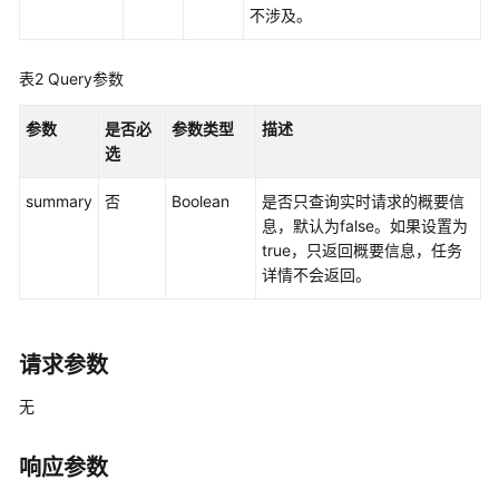
指
不涉及。
南
API
表2
Query参数
参
考
参数
是否必
参数类型
描述
选
使
summary
否
Boolean
是否只查询实时请求的概要信
用
息，默认为false。如果设置为
前
true，只返回概要信息，任务
必
详情不会返回。
读
约
束
请求参数
与
限
无
制
响应参数
API