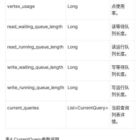
vertex_usage
Long
点使用
元
率。
数
据
read_waiting_queue_length
Long
读等待队
操
列长度。
作
API
read_running_queue_length
Long
读运行队
列长度。
索
引
write_waiting_queue_length
Long
写等待队
操
列长度。
作
API
write_running_queue_length
Long
写运行队
列长度。
Gremlin
操
current_queries
List<CurrentQuery>
当前查询
作
列表详
API
情。
算
表4
CurrentQuery参数说明
法