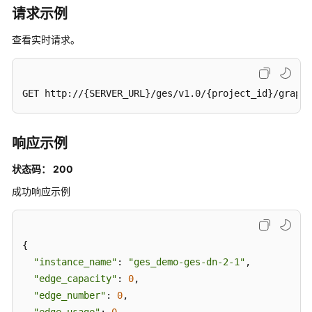
请求示例
作
API
查看实时请求。
子
图
操
GET http://{SERVER_URL}/ges/v1.0/{project_id}/graphs
作
API
响应示例
Job
状态码： 200
管
理
成功响应示例
API
自
{

定
"instance_name"
: 
"ges_demo-ges-dn-2-1"
,

义
"edge_capacity"
: 
0
,

操
作
"edge_number"
: 
0
,

API