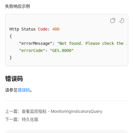
"offline"
: 
false
,

询
失败响应示例
"trim_quote"
: 
"
\"
"
,

API（2.3.14）
"ignore_label"
: 
true
,

"delimiter"
: 
","
,

GQL
Http Status 
Code
: 
400
"edge_file_format"
: 
"csv"
,

查
{

"parameters"
: {

询
    "errorMessage": 
"Not found. Please check the inp
"secret_key"
: 
"xxxxxxxx"
,

语
"errorCode"
: 
"GES.8000"
言
"access_key"
: 
"xxxxxxxx"
,

}
API（2.4.15）
"region"
: 
"cn-north-7"
        }

通
      },

错误码
过
"pending_duration"
: 
9.91311
,

导
"request_id"
: 
"0c56e2d14369586da38d7fe3b81bb1b
请参见
错误码
。
入
"status"
: 
"pending"
,

文
"begin_time"
: 
""
,

件
"running_duration"
: 
0
,

上一篇：查看监控指标 - MonitoringIndicatorsQuery
更
"progress"
: 
0
新
下一篇：持久化版
    }

点
  ]

边