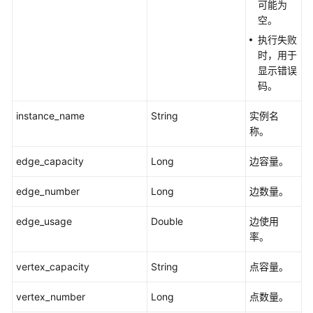
可能为
空。
业
执行失败
务
时，用于
面
显示错误
API
码。
内
instance_name
String
实例名
存
称。
版
edge_capacity
Long
边容量。
点
操
edge_number
Long
边数量。
作
API
edge_usage
Double
边使用
率。
边
vertex_capacity
操
String
点容量。
作
vertex_number
Long
点数量。
API