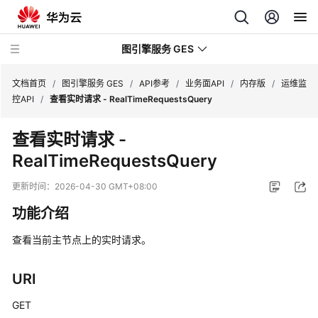
图引擎服务 GES
文档首页
/
图引擎服务 GES
/
API参考
/
业务面API
/
内存版
/
运维监
控API
/
查看实时请求 - RealTimeRequestsQuery
最
查看实时请求 -
新
RealTimeRequestsQuery
动
态
更新时间：
2026-04-30 GMT+08:00
产
功能介绍
品
介
查看当前主节点上的实时请求。
绍
URI
计
费
GET