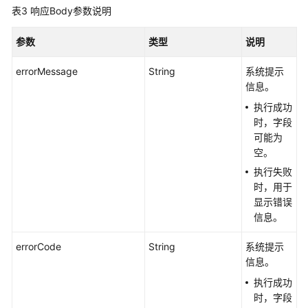
概
表3
响应Body参数说明
览
参数
类型
说明
API
版
errorMessage
String
系统提示
本
信息。
选
执行成功
择
时，字段
建
可能为
议
空。
如
执行失败
何
时，用于
调
显示错误
用
信息。
API
errorCode
String
系统提示
信息。
管
理
执行成功
面
时，字段
API（V2）