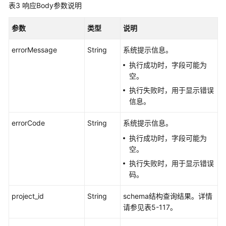
表3
响应Body参数说明
业
参数
类型
说明
务
面
errorMessage
String
系统提示信息。
API
执行成功时，字段可能为
空。
内
执行失败时，用于显示错误
存
信息。
版
errorCode
String
系统提示信息。
点
操
执行成功时，字段可能为
作
空。
API
执行失败时，用于显示错误
码。
边
操
project_id
String
schema结构查询结果。详情
作
请参见表5-117。
API