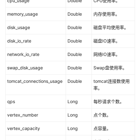
cpu_usage
Double
CPU使用率。
-
RealTimeRequestsQuery
memory_usage
Double
内存使用率。
持
disk_usage
Double
磁盘平均使用率。
久
化
disk_io_rate
Double
磁盘IO速率。
版
network_io_rate
Double
网络IO速率。
应
用
swap_disk_usage
Double
Swap盘使用率。
示
例
tomcat_connections_usage
Double
tomcat连接数使用
率。
权
限
qps
Long
每秒请求个数。
策
略
vertex_number
Long
点个数。
和
授
vertex_capacity
Long
点容量。
权