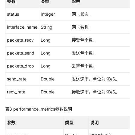
参数
类型
说明
维
监
status
Integer
网卡状态。
控
API
interface_name
String
网卡名称。
查
packets_recv
Long
接受包个数。
看
监
packets_send
Long
发送包个数。
控
指
packets_drop
Long
丢弃包个数。
标
-
send_rate
Double
发送速率，单位为KB/S。
MonitoringIndicatorsQuery
recv_rate
Double
接收速率，单位为KB/S。
查
看
表8
performance_metrics参数说明
实
时
参数
类型
说明
请
求