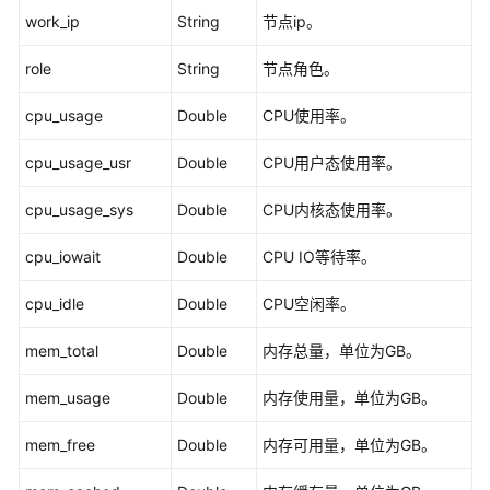
work_ip
String
节点ip。
作
API
role
String
节点角色。
子
cpu_usage
Double
CPU使用率。
图
操
cpu_usage_usr
Double
CPU用户态使用率。
作
API
cpu_usage_sys
Double
CPU内核态使用率。
Job
cpu_iowait
Double
CPU IO等待率。
管
理
cpu_idle
Double
CPU空闲率。
API
mem_total
Double
内存总量，单位为GB。
自
定
mem_usage
Double
内存使用量，单位为GB。
义
操
mem_free
Double
内存可用量，单位为GB。
作
API