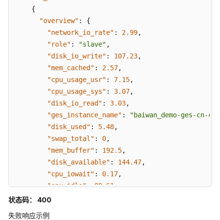
{
"overview"
:
{
产
品
"network_io_rate"
:
2.99
,
术
"role"
:
"slave"
,
语
"disk_io_write"
:
107.23
,
"mem_cached"
:
2.57
,
责
"cpu_usage_usr"
:
7.15
,
任
"cpu_usage_sys"
:
3.07
,
共
"disk_io_read"
:
3.03
,
担
"ges_instance_name"
:
"baiwan_demo-ges-cn-cn-
"disk_used"
:
5.48
,
云
"swap_total"
:
0
,
服
"mem_buffer"
:
192.5
,
务
"disk_available"
:
144.47
,
等
"cpu_iowait"
:
0.17
,
级
协
"cpu_idle"
:
89.61
,
议
"mem_total"
:
15.15
,
状态码： 400
（SLA）
"instance_id"
:
"xxxxxxxx"
,
失败响应示例