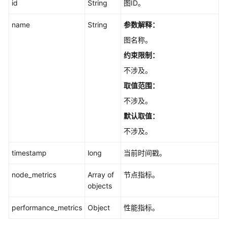
id
String
图ID。
元
数
name
String
参数解释：
据
图名称。
操
约束限制：
作
API
不涉及。
取值范围：
索
不涉及。
引
操
默认取值：
作
不涉及。
API
timestamp
long
当前时间戳。
Gremlin
操
node_metrics
Array of
节点指标。
作
objects
API
performance_metrics
Object
性能指标。
算
法