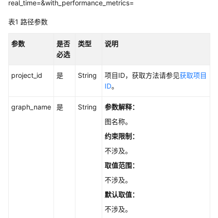
说
real_time=&with_performance_metrics=
明
表1
路径参数
快
参数
是否
类型
说明
速
必选
入
门
project_id
是
String
项目ID，获取方法请参见
获取项目
ID
。
用
户
graph_name
是
String
参数解释：
指
南
图名称。
约束限制：
最
不涉及。
佳
实
取值范围：
践
不涉及。
默认取值：
开
发
不涉及。