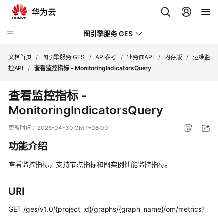
图引擎服务 GES
文档首页
/
图引擎服务 GES
/
API参考
/
业务面API
/
内存版
/
运维监
控API
/
查看监控指标 - MonitoringIndicatorsQuery
最
查看监控指标 -
新
MonitoringIndicatorsQuery
动
态
更新时间：
2026-04-30 GMT+08:00
产
功能介绍
品
介
查看监控指标，支持节点指标和图实例性能监控指标。
绍
URI
计
费
GET /ges/v1.0/{project_id}/graphs/{graph_name}/om/metrics?