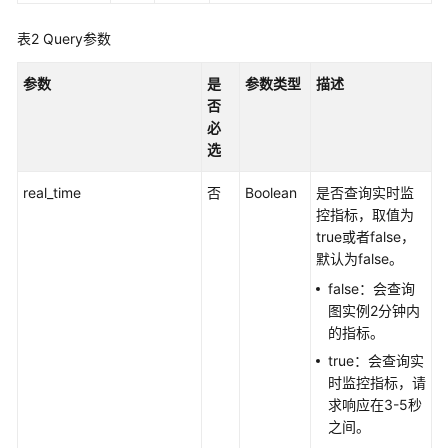
指
南
表2
Query参数
API
参数
是
参数类型
描述
参
否
考
必
选
使
用
real_time
否
Boolean
是否查询实时监
前
控指标，取值为
必
true或者false，
读
默认为false。
false：会查询
约
图实例2分钟内
束
的指标。
与
限
true：会查询实
制
时监控指标，请
求响应在3-5秒
之间。
API