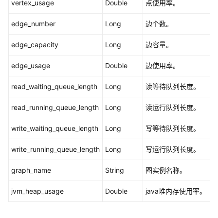
vertex_usage
项
Double
点使用率。
edge_number
Long
边个数。
云
监
edge_capacity
Long
边容量。
控
服
edge_usage
Double
边使用率。
务
监
read_waiting_queue_length
Long
读等待队列长度。
控
指
read_running_queue_length
Long
读运行队列长度。
标
说
write_waiting_queue_length
Long
写等待队列长度。
明
write_running_queue_length
Long
写运行队列长度。
历
史
graph_name
String
图实例名称。
API
jvm_heap_usage
Double
java堆内存使用率。
附
录