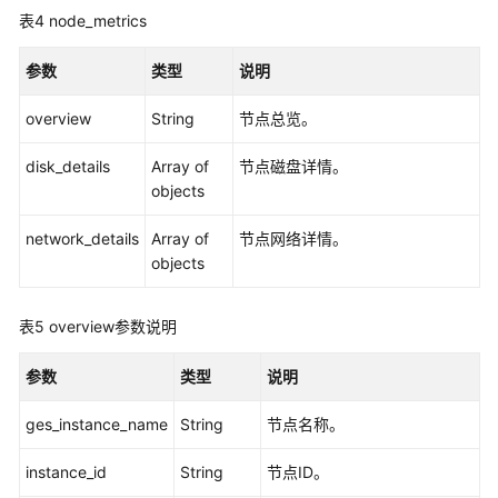
表4
node_metrics
API
参数
类型
说明
动
态
overview
String
节点总览。
图
分
disk_details
Array of
节点磁盘详情。
析
objects
API
network_details
Array of
节点网络详情。
路
objects
径
API
表5
overview参数说明
图
统
参数
类型
说明
计
API
ges_instance_name
String
节点名称。
instance_id
String
节点ID。
图
操