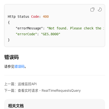
"mem_usage"
:
7.22
,
白
"disk_total"
:
149.95
,
皮
"host_stat"
:
200
,
书
Http Status 
Code
: 
400
"mem_free"
:
11.29
,
资
{

"swap_free"
:
0
,
源
    "errorMessage": 
"Not found. Please check the inp
"cpu_usage"
:
10.22
,
"errorCode"
: 
"GES.8000"
"disk_usage_avg"
:
3.65
,
支
}
"work_ip"
:
"172.16.25.224"
,
持
"host_name"
:
"baiwan_demo-ges-cn-cn-2-1"
区
}
,
域
错误码
"disk_details"
:
[
系
{
请参见
错误码
。
统
"svctm"
:
0
,
权
"total"
:
50
,
限
"util"
:
0.61
,
上一篇：运维监控API
"write_rate"
:
96.48
,
下一篇：查看实时请求 - RealTimeRequestsQuery
"disk_name"
:
"vda"
,
"disk_type"
:
"system"
,
相关文档
"used_percentage"
:
0.09
,