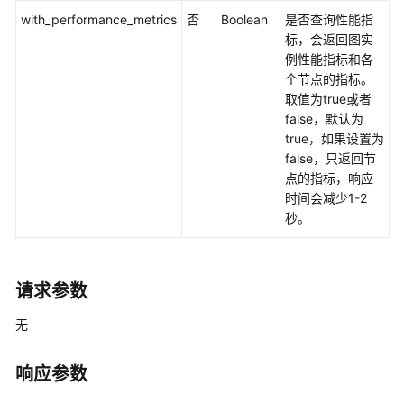
概
with_performance_metrics
否
Boolean
是否查询性能指
览
标，会返回图实
例性能指标和各
API
个节点的指标。
版
取值为true或者
本
false，默认为
选
true，如果设置为
择
false，只返回节
建
点的指标，响应
议
时间会减少1-2
秒。
如
何
调
用
请求参数
API
无
管
理
响应参数
面
API（V2）