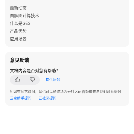
"available"
:
45.68
,
最新动态
"await"
:
18.16
,
图解图计算技术
"read_rate"
:
2.99
,
什么是GES
"used"
:
4.32
产品优势
}
应用场景
]
,
"network_details"
:
[
{
意见反馈
"send_rate"
:
0.05
,
"packets_drop"
:
0
,
文档内容是否对您有帮助？
"packets_recv"
:
1001419
,
提供反馈
"packets_send"
:
342518
,
"interface_name"
:
"eth0"
,
如您有其它疑问，您也可以通过华为云社区问答频道来与我们联系探讨
"recv_rate"
:
0.06
,
云宝助手提问
云社区提问
"status"
:
1
}
]
}
]
,