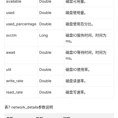
available
Double
磁盘可用量。
的
指
used
Double
磁盘使用量。
定
属
used_percentage
Double
磁盘使用百分比。
性
(2.2.13)
svctm
Long
磁盘IO服务时间，时间为
ms。
通
过
await
Double
磁盘IO等待时间，时间为
读
ms。
取
文
util
Double
磁盘IO使用率。
件
删
write_rate
Double
磁盘读速率。
除
点
read_rate
Double
磁盘写速率。
边
（2.2.15）
表7
network_details参数说明
运