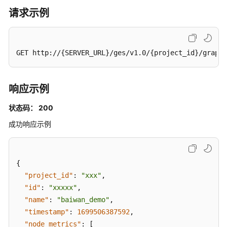
请求示例
常
见
问
题
GET http://{SERVER_URL}/ges/v1.0/{project_id}/graphs
视
频
响应示例
帮
助
状态码： 200
成功响应示例
文
档
下
载
{
"project_id"
:
"xxx"
,
"id"
:
"xxxxx"
,
通
"name"
:
"baiwan_demo"
,
用
"timestamp"
:
1699506387592
,
参
"node_metrics"
:
[
考