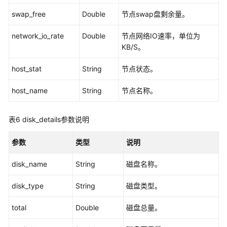
询
swap_free
Double
节点swap盘剩余量。
API（2.3.14）
network_io_rate
Double
节点网络IO速率，单位为
GQL
KB/S。
查
询
host_stat
String
节点状态。
语
言
host_name
String
节点名称。
API（2.4.15）
表6
disk_details参数说明
通
过
参数
类型
说明
导
入
disk_name
String
磁盘名称。
文
件
disk_type
String
磁盘类型。
更
新
total
Double
磁盘总量。
点
边